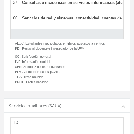
37
Consultas e incidencias en servicios informáticos (alumnos
60
Servicios de red y sistemas: conectividad, cuentas de usuari
ALUC:
Estudiantes matriculados en títulos adscritos a centros
PDI:
Personal docente e investigador de la UPV
SG:
Satisfacción general
INF:
Información recibida
SEN:
Sencillez de los mecanismos
PLA:
Adecuación de los plazos
TRA:
Trato recibido
PROF:
Profesionalidad
Servicios auxiliares (SAUX)
ID