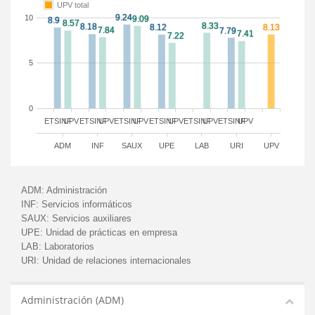
UPV total
10
5
0
ETSINF
UPV
ETSINF
UPV
ETSINF
UPV
ETSINF
UPV
ETSINF
UPV
ETSINF
UPV
ADM
INF
SAUX
UPE
LAB
URI
UPV
ADM:
Administración
INF:
Servicios informáticos
SAUX:
Servicios auxiliares
UPE:
Unidad de prácticas en empresa
LAB:
Laboratorios
URI:
Unidad de relaciones internacionales
Administración (ADM)