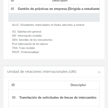
ID
Descriptor
C
48
Gestión de prácticas en empresa (Dirigida a estudiantes)
T
ALUC:
Estudiantes matriculados en títulos adscritos a centros
SG:
Satisfacción general
INF:
Información recibida
SEN:
Sencillez de los mecanismos
PLA:
Adecuación de los plazos
TRA:
Trato recibido
PROF:
Profesionalidad
Unidad de relaciones internacionales (URI)
ID
Descriptor
89
Tramitación de solicitudes de becas de intercambio