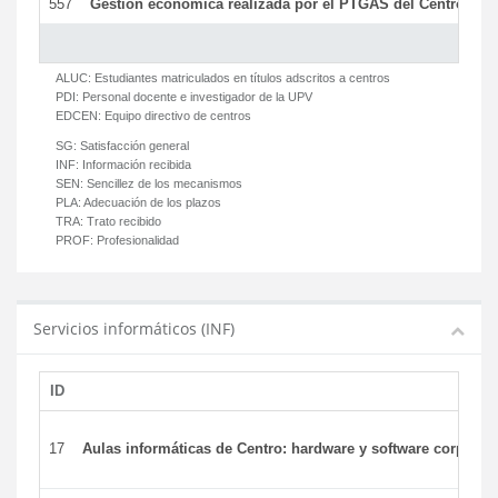
557
Gestión económica realizada por el PTGAS del Centro del 
ALUC:
Estudiantes matriculados en títulos adscritos a centros
PDI:
Personal docente e investigador de la UPV
EDCEN:
Equipo directivo de centros
SG:
Satisfacción general
INF:
Información recibida
SEN:
Sencillez de los mecanismos
PLA:
Adecuación de los plazos
TRA:
Trato recibido
PROF:
Profesionalidad
Servicios informáticos (INF)
ID
17
Aulas informáticas de Centro: hardware y software corporat