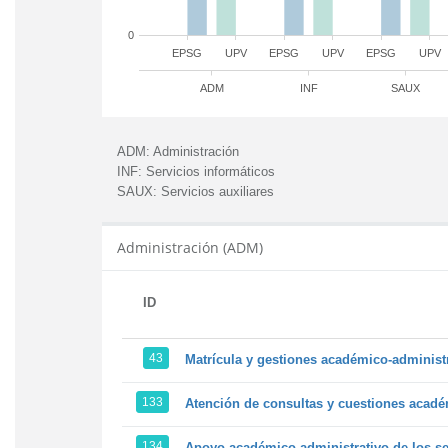
0
EPSG
UPV
EPSG
UPV
EPSG
UPV
ADM
INF
SAUX
ADM:
Administración
INF:
Servicios informáticos
SAUX:
Servicios auxiliares
Administración (ADM)
ID
43
Matrícula y gestiones académico-administra
133
Atención de consultas y cuestiones académ
134
Apoyo académico-administrativo de los ser