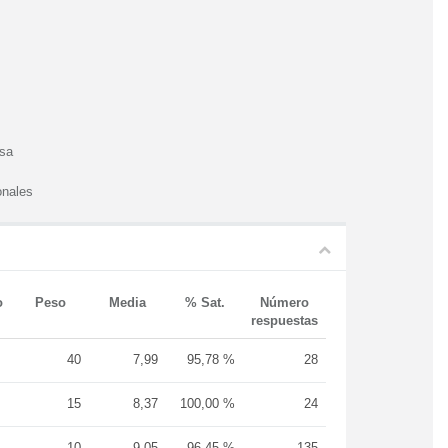
esa
onales
o
Peso
Media
% Sat.
Número
respuestas
40
7,99
95,78 %
28
15
8,37
100,00 %
24
10
9,05
96,45 %
135