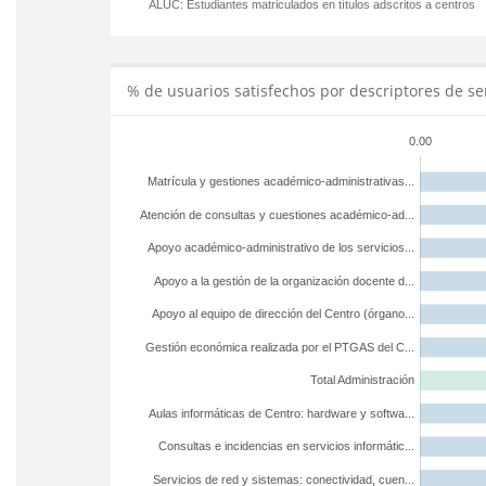
ALUC:
Estudiantes matriculados en títulos adscritos a centros
% de usuarios satisfechos por descriptores de se
0.00
Matrícula y gestiones académico-administrativas...
Atención de consultas y cuestiones académico-ad...
Apoyo académico-administrativo de los servicios...
Apoyo a la gestión de la organización docente d...
Apoyo al equipo de dirección del Centro (órgano...
Gestión económica realizada por el PTGAS del C...
Total Administración
Aulas informáticas de Centro: hardware y softwa...
Consultas e incidencias en servicios informátic...
Servicios de red y sistemas: conectividad, cuen...