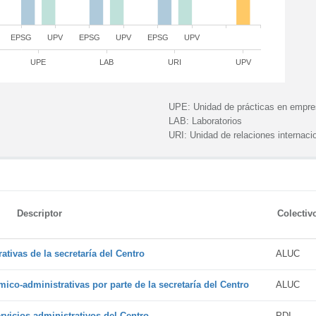
EPSG
UPV
EPSG
UPV
EPSG
UPV
UPE
LAB
URI
UPV
UPE:
Unidad de prácticas en empr
LAB:
Laboratorios
URI:
Unidad de relaciones internaci
Descriptor
Colectiv
tivas de la secretaría del Centro
ALUC
ico-administrativas por parte de la secretaría del Centro
ALUC
vicios administrativos del Centro
PDI