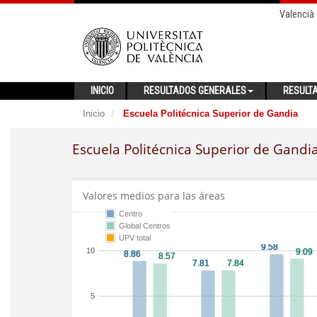
Valencià
INICIO
RESULTADOS GENERALES
RESULT
Inicio
Escuela Politécnica Superior de Gandia
Escuela Politécnica Superior de Gandi
Valores medios para las áreas
Centro
Global Centros
UPV total
10
5