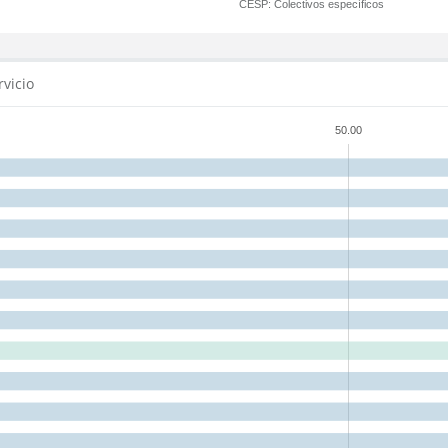
CESP:
Colectivos específicos
rvicio
50.00