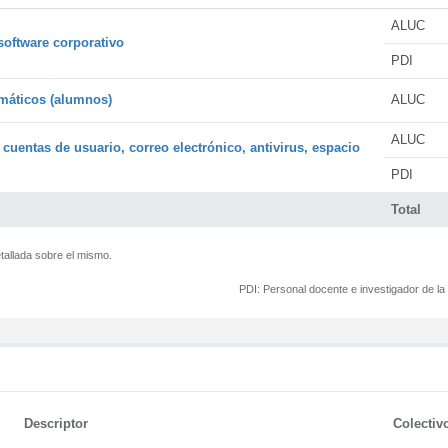
ALUC
software corporativo
PDI
rmáticos (alumnos)
ALUC
ALUC
 cuentas de usuario, correo electrónico, antivirus, espacio
PDI
Total
tallada sobre el mismo.
PDI:
Personal docente e investigador de l
Descriptor
Colectiv