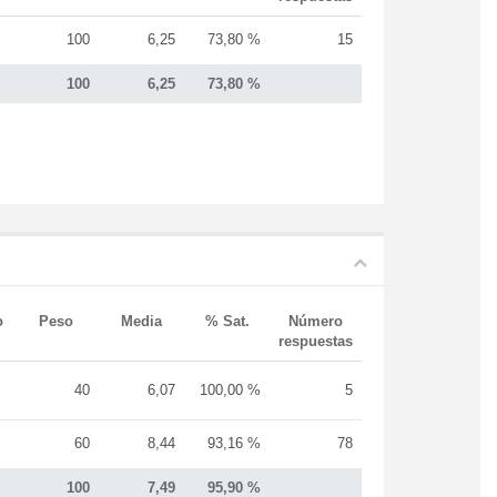
100
6,25
73,80 %
15
100
6,25
73,80 %
o
Peso
Media
% Sat.
Número
respuestas
40
6,07
100,00 %
5
60
8,44
93,16 %
78
100
7,49
95,90 %