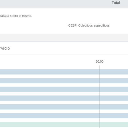
Total
tallada sobre el mismo.
CESP:
Colectivos específicos
rvicio
50.00