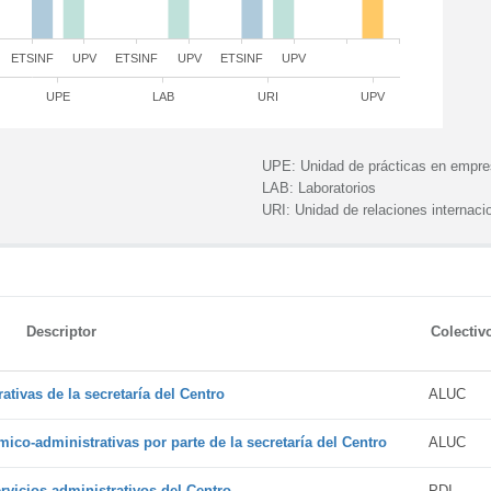
ETSINF
UPV
ETSINF
UPV
ETSINF
UPV
UPE
LAB
URI
UPV
UPE:
Unidad de prácticas en empr
LAB:
Laboratorios
URI:
Unidad de relaciones internaci
Descriptor
Colectiv
tivas de la secretaría del Centro
ALUC
ico-administrativas por parte de la secretaría del Centro
ALUC
vicios administrativos del Centro
PDI