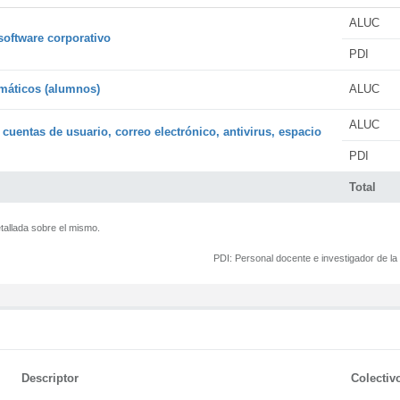
ALUC
software corporativo
PDI
rmáticos (alumnos)
ALUC
ALUC
 cuentas de usuario, correo electrónico, antivirus, espacio
PDI
Total
tallada sobre el mismo.
PDI:
Personal docente e investigador de l
Descriptor
Colectiv