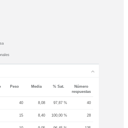
esa
onales
o
Peso
Media
% Sat.
Número
respuestas
40
8,08
97,87 %
40
15
8,40
100,00 %
28
10
9,05
96,45 %
135