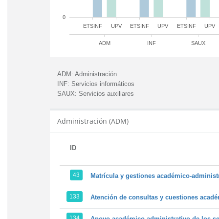
0
ETSINF
UPV
ETSINF
UPV
ETSINF
UPV
ADM
INF
SAUX
ADM:
Administración
INF:
Servicios informáticos
SAUX:
Servicios auxiliares
Administración (ADM)
ID
43
Matrícula y gestiones académico-administra
133
Atención de consultas y cuestiones académ
134
Apoyo académico-administrativo de los ser