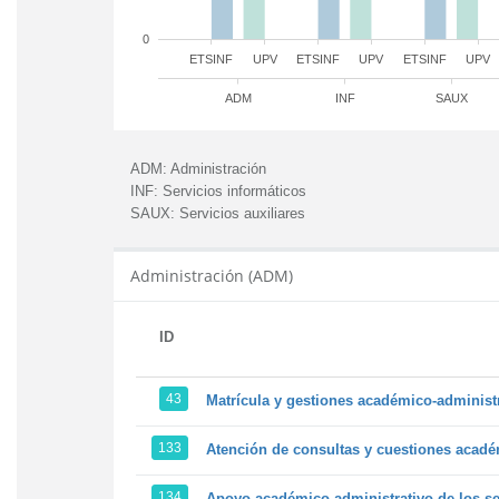
0
ETSINF
UPV
ETSINF
UPV
ETSINF
UPV
ADM
INF
SAUX
ADM:
Administración
INF:
Servicios informáticos
SAUX:
Servicios auxiliares
Administración (ADM)
ID
43
Matrícula y gestiones académico-administra
133
Atención de consultas y cuestiones académ
134
Apoyo académico-administrativo de los ser