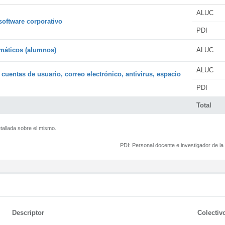
ALUC
software corporativo
PDI
rmáticos (alumnos)
ALUC
ALUC
 cuentas de usuario, correo electrónico, antivirus, espacio
PDI
Total
tallada sobre el mismo.
PDI:
Personal docente e investigador de l
Descriptor
Colectiv