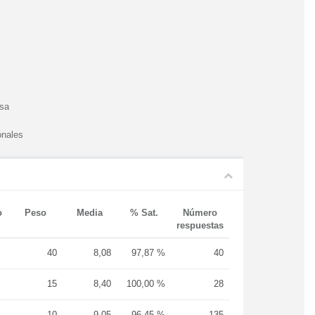
esa
onales
o
Peso
Media
% Sat.
Número
respuestas
40
8,08
97,87 %
40
15
8,40
100,00 %
28
10
9,05
96,45 %
135