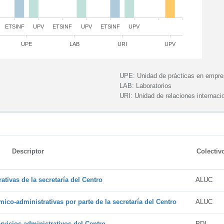
ETSINF
UPV
ETSINF
UPV
ETSINF
UPV
UPE
LAB
URI
UPV
UPE:
Unidad de prácticas en empr
LAB:
Laboratorios
URI:
Unidad de relaciones internaci
Descriptor
Colectiv
tivas de la secretaría del Centro
ALUC
ico-administrativas por parte de la secretaría del Centro
ALUC
vicios administrativos del Centro
PDI