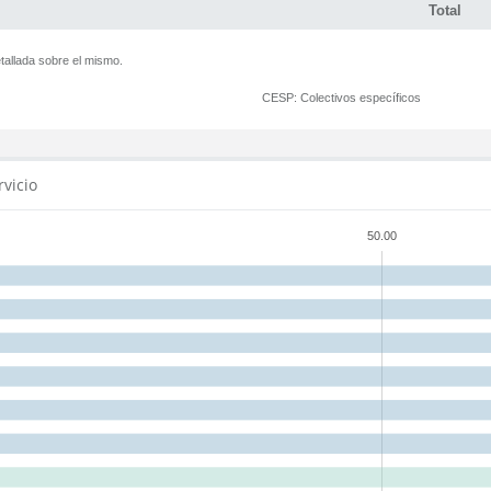
Total
tallada sobre el mismo.
CESP:
Colectivos específicos
rvicio
50.00