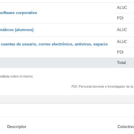
ALUC
software corporativo
PDI
rmáticos (alumnos)
ALUC
ALUC
 cuentas de usuario, correo electrónico, antivirus, espacio
PDI
Total
tallada sobre el mismo.
PDI:
Personal docente e investigador de l
Descriptor
Colectiv