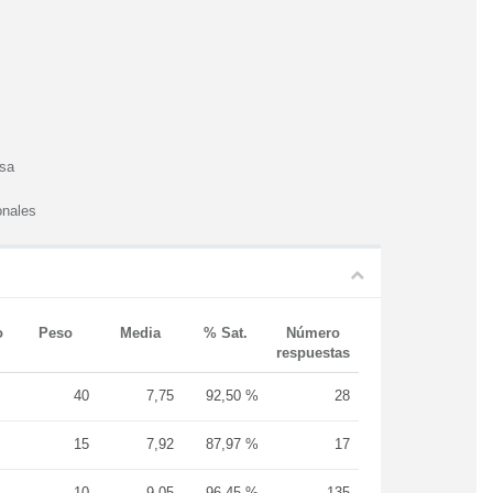
esa
onales
o
Peso
Media
% Sat.
Número
respuestas
40
7,75
92,50 %
28
15
7,92
87,97 %
17
10
9,05
96,45 %
135