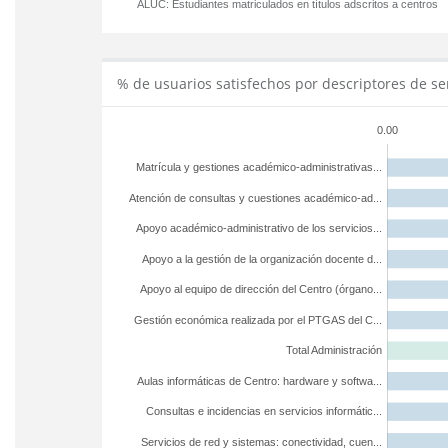
ALUC:
Estudiantes matriculados en títulos adscritos a centros
% de usuarios satisfechos por descriptores de se
0.00
Matrícula y gestiones académico-administrativas...
Atención de consultas y cuestiones académico-ad...
Apoyo académico-administrativo de los servicios...
Apoyo a la gestión de la organización docente d...
Apoyo al equipo de dirección del Centro (órgano...
Gestión económica realizada por el PTGAS del C...
Total Administración
Aulas informáticas de Centro: hardware y softwa...
Consultas e incidencias en servicios informátic...
Servicios de red y sistemas: conectividad, cuen...