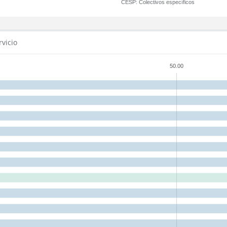
CESP:
Colectivos específicos
rvicio
50.00