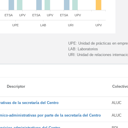
ETSA
UPV
ETSA
UPV
ETSA
UPV
UPE
LAB
URI
UPV
UPE:
Unidad de prácticas en empr
LAB:
Laboratorios
URI:
Unidad de relaciones internaci
Descriptor
Colectiv
tivas de la secretaría del Centro
ALUC
ico-administrativas por parte de la secretaría del Centro
ALUC
vicios administrativos del Centro
PDI