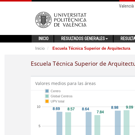
Valencià
INICIO
RESULTADOS GENERALES
RESULT
Inicio
Escuela Técnica Superior de Arquitectura
Escuela Técnica Superior de Arquitect
Valores medios para las áreas
Centro
Global Centros
UPV total
10
5