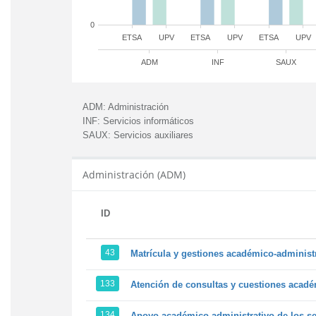
0
ETSA
UPV
ETSA
UPV
ETSA
UPV
ADM
INF
SAUX
ADM:
Administración
INF:
Servicios informáticos
SAUX:
Servicios auxiliares
Administración (ADM)
ID
43
Matrícula y gestiones académico-administra
133
Atención de consultas y cuestiones académ
134
Apoyo académico-administrativo de los ser