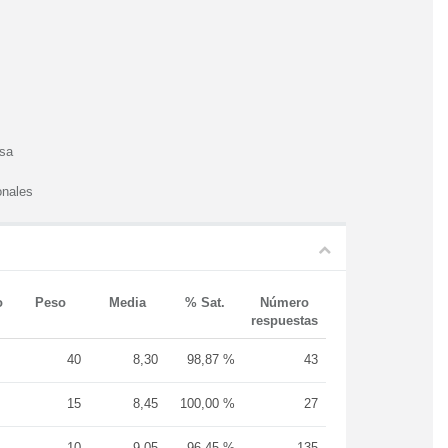
esa
onales
o
Peso
Media
% Sat.
Número
respuestas
40
8,30
98,87 %
43
15
8,45
100,00 %
27
10
9,05
96,45 %
135