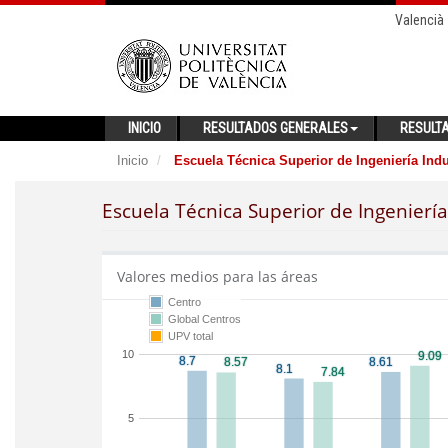
Valencià
INICIO
RESULTADOS GENERALES
RESULT
Inicio
Escuela Técnica Superior de Ingeniería Indu
Escuela Técnica Superior de Ingeniería 
Valores medios para las áreas
Centro
Global Centros
UPV total
10
5