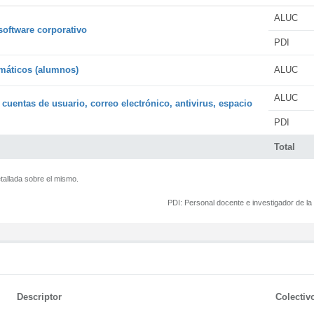
ALUC
software corporativo
PDI
rmáticos (alumnos)
ALUC
ALUC
 cuentas de usuario, correo electrónico, antivirus, espacio
PDI
Total
tallada sobre el mismo.
PDI:
Personal docente e investigador de l
Descriptor
Colectiv