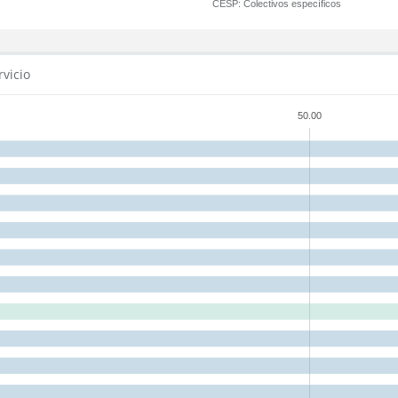
CESP:
Colectivos específicos
rvicio
50.00