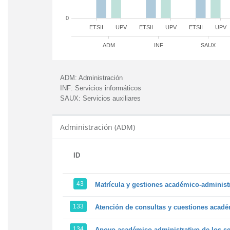
0
ETSII
UPV
ETSII
UPV
ETSII
UPV
ADM
INF
SAUX
ADM:
Administración
INF:
Servicios informáticos
SAUX:
Servicios auxiliares
Administración (ADM)
ID
43
Matrícula y gestiones académico-administra
133
Atención de consultas y cuestiones académ
134
Apoyo académico-administrativo de los ser