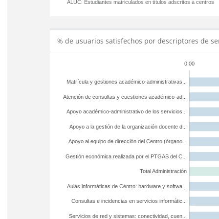
ALUC:
Estudiantes matriculados en títulos adscritos a centros
% de usuarios satisfechos por descriptores de se
0.00
Matrícula y gestiones académico-administrativas...
Atención de consultas y cuestiones académico-ad...
Apoyo académico-administrativo de los servicios...
Apoyo a la gestión de la organización docente d...
Apoyo al equipo de dirección del Centro (órgano...
Gestión económica realizada por el PTGAS del C...
Total Administración
Aulas informáticas de Centro: hardware y softwa...
Consultas e incidencias en servicios informátic...
Servicios de red y sistemas: conectividad, cuen...