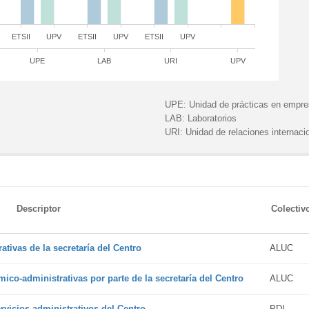
ETSII
UPV
ETSII
UPV
ETSII
UPV
UPE
LAB
URI
UPV
UPE:
Unidad de prácticas en empr
LAB:
Laboratorios
URI:
Unidad de relaciones internaci
Descriptor
Colectiv
tivas de la secretaría del Centro
ALUC
ico-administrativas por parte de la secretaría del Centro
ALUC
vicios administrativos del Centro
PDI