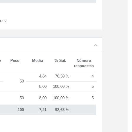
a UPV
o
Peso
Media
% Sat.
Número
respuestas
4,84
70,50 %
4
50
8,00
100,00 %
5
50
8,00
100,00 %
5
100
7,21
92,63 %