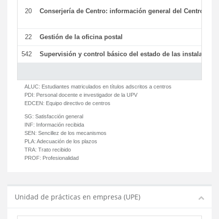
20
Conserjería de Centro: información general del Centro y ot
22
Gestión de la oficina postal
542
Supervisión y control básico del estado de las instalaciones
ALUC:
Estudiantes matriculados en títulos adscritos a centros
PDI:
Personal docente e investigador de la UPV
EDCEN:
Equipo directivo de centros
SG:
Satisfacción general
INF:
Información recibida
SEN:
Sencillez de los mecanismos
PLA:
Adecuación de los plazos
TRA:
Trato recibido
PROF:
Profesionalidad
Unidad de prácticas en empresa (UPE)