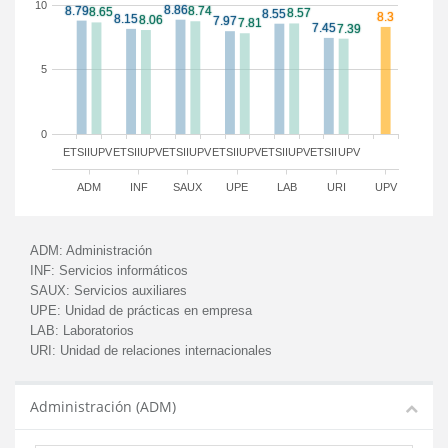
10
5
0
ETSII
UPV
ETSII
UPV
ETSII
UPV
ETSII
UPV
ETSII
UPV
ETSII
UPV
ADM
INF
SAUX
UPE
LAB
URI
UPV
ADM:
Administración
INF:
Servicios informáticos
SAUX:
Servicios auxiliares
UPE:
Unidad de prácticas en empresa
LAB:
Laboratorios
URI:
Unidad de relaciones internacionales
Administración (ADM)