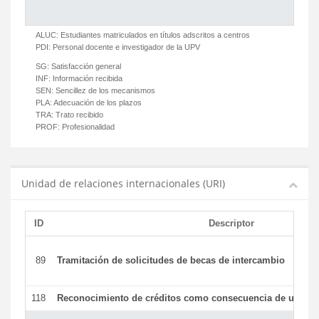
ALUC:
Estudiantes matriculados en títulos adscritos a centros
PDI:
Personal docente e investigador de la UPV
SG:
Satisfacción general
INF:
Información recibida
SEN:
Sencillez de los mecanismos
PLA:
Adecuación de los plazos
TRA:
Trato recibido
PROF:
Profesionalidad
Unidad de relaciones internacionales (URI)
ID
Descriptor
89
Tramitación de solicitudes de becas de intercambio
118
Reconocimiento de créditos como consecuencia de un per