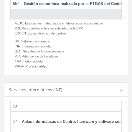
557
Gestión económica realizada por el PTGAS del Centro del 
ALUC:
Estudiantes matriculados en títulos adscritos a centros
PDI:
Personal docente e investigador de la UPV
EDCEN:
Equipo directivo de centros
SG:
Satisfacción general
INF:
Información recibida
SEN:
Sencillez de los mecanismos
PLA:
Adecuación de los plazos
TRA:
Trato recibido
PROF:
Profesionalidad
Servicios informáticos (INF)
ID
17
Aulas informáticas de Centro: hardware y software corporat