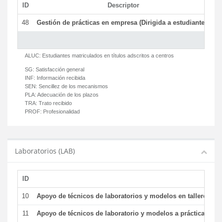
ID
Descriptor
C
48
Gestión de prácticas en empresa (Dirigida a estudiantes)
T
ALUC:
Estudiantes matriculados en títulos adscritos a centros
SG:
Satisfacción general
INF:
Información recibida
SEN:
Sencillez de los mecanismos
PLA:
Adecuación de los plazos
TRA:
Trato recibido
PROF:
Profesionalidad
Laboratorios (LAB)
ID
De
10
Apoyo de técnicos de laboratorios y modelos en talleres/la
11
Apoyo de técnicos de laboratorio y modelos a prácticas y ge