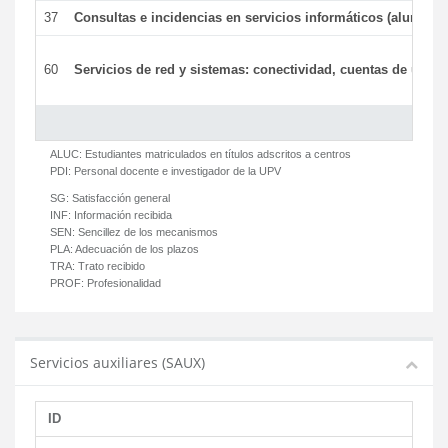
37
Consultas e incidencias en servicios informáticos (alumnos
60
Servicios de red y sistemas: conectividad, cuentas de usuari
ALUC:
Estudiantes matriculados en títulos adscritos a centros
PDI:
Personal docente e investigador de la UPV
SG:
Satisfacción general
INF:
Información recibida
SEN:
Sencillez de los mecanismos
PLA:
Adecuación de los plazos
TRA:
Trato recibido
PROF:
Profesionalidad
Servicios auxiliares (SAUX)
ID