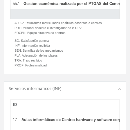
557
Gestión económica realizada por el PTGAS del Centro del 
ALUC:
Estudiantes matriculados en títulos adscritos a centros
PDI:
Personal docente e investigador de la UPV
EDCEN:
Equipo directivo de centros
SG:
Satisfacción general
INF:
Información recibida
SEN:
Sencillez de los mecanismos
PLA:
Adecuación de los plazos
TRA:
Trato recibido
PROF:
Profesionalidad
Servicios informáticos (INF)
ID
17
Aulas informáticas de Centro: hardware y software corporat