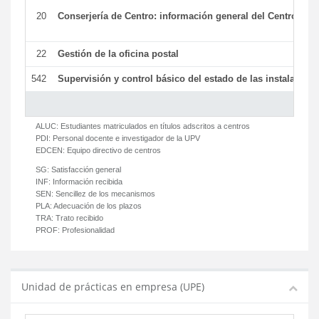
20
Conserjería de Centro: información general del Centro y ot
22
Gestión de la oficina postal
542
Supervisión y control básico del estado de las instalaciones
ALUC:
Estudiantes matriculados en títulos adscritos a centros
PDI:
Personal docente e investigador de la UPV
EDCEN:
Equipo directivo de centros
SG:
Satisfacción general
INF:
Información recibida
SEN:
Sencillez de los mecanismos
PLA:
Adecuación de los plazos
TRA:
Trato recibido
PROF:
Profesionalidad
Unidad de prácticas en empresa (UPE)