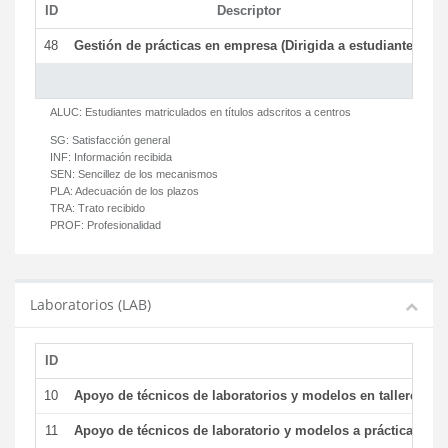
ID
Descriptor
C
48
Gestión de prácticas en empresa (Dirigida a estudiantes)
T
ALUC:
Estudiantes matriculados en títulos adscritos a centros
SG:
Satisfacción general
INF:
Información recibida
SEN:
Sencillez de los mecanismos
PLA:
Adecuación de los plazos
TRA:
Trato recibido
PROF:
Profesionalidad
Laboratorios (LAB)
ID
De
10
Apoyo de técnicos de laboratorios y modelos en talleres/la
11
Apoyo de técnicos de laboratorio y modelos a prácticas y ge