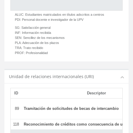
ALUC:
Estudiantes matriculados en títulos adscritos a centros
PDI:
Personal docente e investigador de la UPV
SG:
Satisfacción general
INF:
Información recibida
SEN:
Sencillez de los mecanismos
PLA:
Adecuación de los plazos
TRA:
Trato recibido
PROF:
Profesionalidad
Unidad de relaciones internacionales (URI)
ID
Descriptor
89
Tramitación de solicitudes de becas de intercambio
118
Reconocimiento de créditos como consecuencia de un per