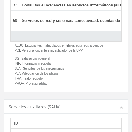
37
Consultas e incidencias en servicios informáticos (alumnos
60
Servicios de red y sistemas: conectividad, cuentas de usuari
ALUC:
Estudiantes matriculados en títulos adscritos a centros
PDI:
Personal docente e investigador de la UPV
SG:
Satisfacción general
INF:
Información recibida
SEN:
Sencillez de los mecanismos
PLA:
Adecuación de los plazos
TRA:
Trato recibido
PROF:
Profesionalidad
Servicios auxiliares (SAUX)
ID