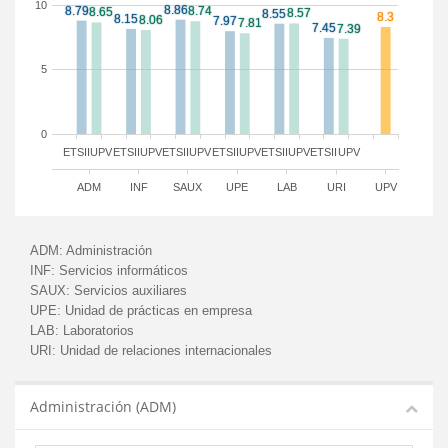
10
5
0
ETSII
UPV
ETSII
UPV
ETSII
UPV
ETSII
UPV
ETSII
UPV
ETSII
UPV
ADM
INF
SAUX
UPE
LAB
URI
UPV
ADM:
Administración
INF:
Servicios informáticos
SAUX:
Servicios auxiliares
UPE:
Unidad de prácticas en empresa
LAB:
Laboratorios
URI:
Unidad de relaciones internacionales
Administración (ADM)