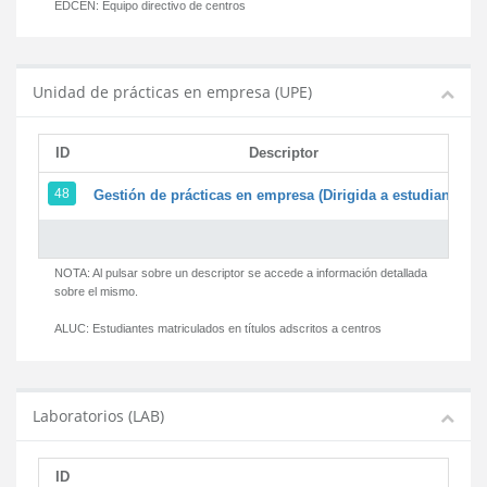
EDCEN:
Equipo directivo de centros
Unidad de prácticas en empresa (UPE)
ID
Descriptor
48
Gestión de prácticas en empresa (Dirigida a estudiantes)
NOTA: Al pulsar sobre un descriptor se accede a información detallada
sobre el mismo.
ALUC:
Estudiantes matriculados en títulos adscritos a centros
Laboratorios (LAB)
ID
D