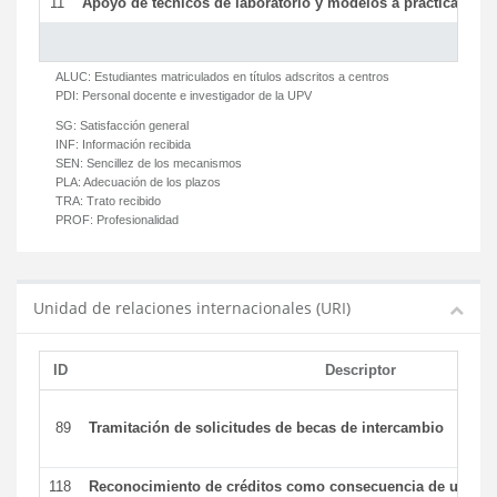
11
Apoyo de técnicos de laboratorio y modelos a prácticas y ge
ALUC:
Estudiantes matriculados en títulos adscritos a centros
PDI:
Personal docente e investigador de la UPV
SG:
Satisfacción general
INF:
Información recibida
SEN:
Sencillez de los mecanismos
PLA:
Adecuación de los plazos
TRA:
Trato recibido
PROF:
Profesionalidad
Unidad de relaciones internacionales (URI)
ID
Descriptor
89
Tramitación de solicitudes de becas de intercambio
118
Reconocimiento de créditos como consecuencia de un per