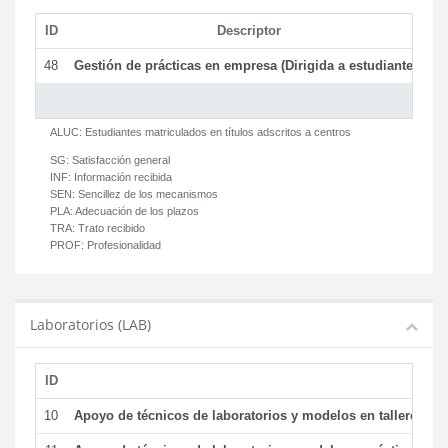
ID
Descriptor
C
48
Gestión de prácticas en empresa (Dirigida a estudiantes)
T
ALUC:
Estudiantes matriculados en títulos adscritos a centros
SG:
Satisfacción general
INF:
Información recibida
SEN:
Sencillez de los mecanismos
PLA:
Adecuación de los plazos
TRA:
Trato recibido
PROF:
Profesionalidad
Laboratorios (LAB)
ID
De
10
Apoyo de técnicos de laboratorios y modelos en talleres/la