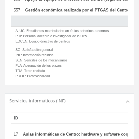
557
Gestión económica realizada por el PTGAS del Centro del 
ALUC:
Estudiantes matriculados en títulos adscritos a centros
PDI:
Personal docente e investigador de la UPV
EDCEN:
Equipo directivo de centros
SG:
Satisfacción general
INF:
Información recibida
SEN:
Sencillez de los mecanismos
PLA:
Adecuación de los plazos
TRA:
Trato recibido
PROF:
Profesionalidad
Servicios informáticos (INF)
ID
17
Aulas informáticas de Centro: hardware y software corporat