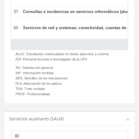
37
Consultas e incidencias en servicios informáticos (alumnos
60
Servicios de red y sistemas: conectividad, cuentas de usuari
ALUC:
Estudiantes matriculados en títulos adscritos a centros
PDI:
Personal docente e investigador de la UPV
SG:
Satisfacción general
INF:
Información recibida
SEN:
Sencillez de los mecanismos
PLA:
Adecuación de los plazos
TRA:
Trato recibido
PROF:
Profesionalidad
Servicios auxiliares (SAUX)
ID