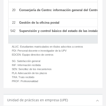
20
Conserjería de Centro: información general del Centro y ot
22
Gestión de la oficina postal
542
Supervisión y control básico del estado de las instalaciones
ALUC:
Estudiantes matriculados en títulos adscritos a centros
PDI:
Personal docente e investigador de la UPV
EDCEN:
Equipo directivo de centros
SG:
Satisfacción general
INF:
Información recibida
SEN:
Sencillez de los mecanismos
PLA:
Adecuación de los plazos
TRA:
Trato recibido
PROF:
Profesionalidad
Unidad de prácticas en empresa (UPE)