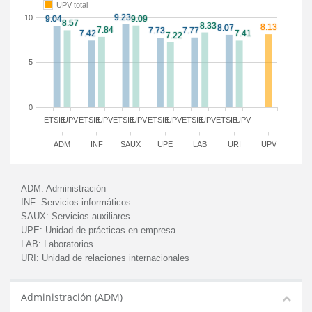
UPV total
10
5
0
ETSIE
UPV
ETSIE
UPV
ETSIE
UPV
ETSIE
UPV
ETSIE
UPV
ETSIE
UPV
ADM
INF
SAUX
UPE
LAB
URI
UPV
ADM:
Administración
INF:
Servicios informáticos
SAUX:
Servicios auxiliares
UPE:
Unidad de prácticas en empresa
LAB:
Laboratorios
URI:
Unidad de relaciones internacionales
Administración (ADM)