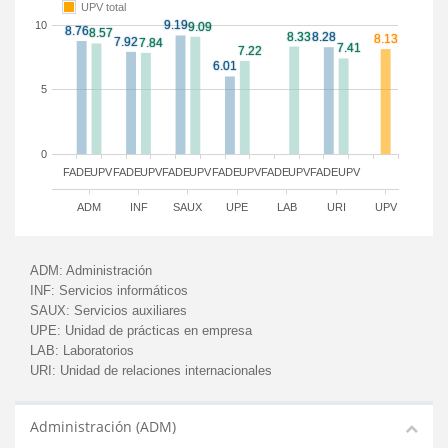
UPV total
10
5
0
FADE
UPV
FADE
UPV
FADE
UPV
FADE
UPV
FADE
UPV
FADE
UPV
ADM
INF
SAUX
UPE
LAB
URI
UPV
ADM:
Administración
INF:
Servicios informáticos
SAUX:
Servicios auxiliares
UPE:
Unidad de prácticas en empresa
LAB:
Laboratorios
URI:
Unidad de relaciones internacionales
Administración (ADM)