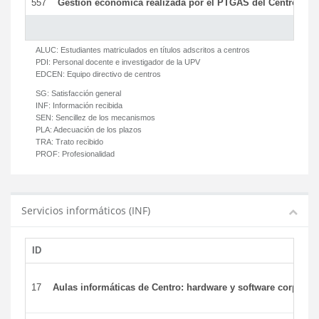
557
Gestión económica realizada por el PTGAS del Centro del 
ALUC:
Estudiantes matriculados en títulos adscritos a centros
PDI:
Personal docente e investigador de la UPV
EDCEN:
Equipo directivo de centros
SG:
Satisfacción general
INF:
Información recibida
SEN:
Sencillez de los mecanismos
PLA:
Adecuación de los plazos
TRA:
Trato recibido
PROF:
Profesionalidad
Servicios informáticos (INF)
ID
17
Aulas informáticas de Centro: hardware y software corporat