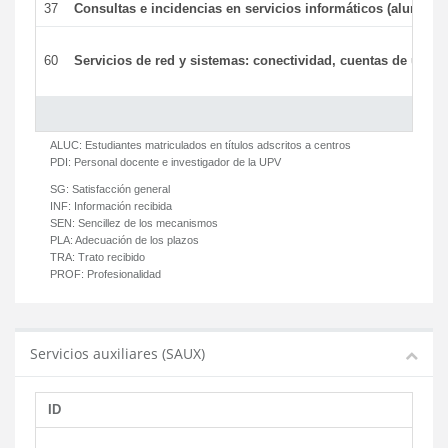
37
Consultas e incidencias en servicios informáticos (alumnos
60
Servicios de red y sistemas: conectividad, cuentas de usuari
ALUC:
Estudiantes matriculados en títulos adscritos a centros
PDI:
Personal docente e investigador de la UPV
SG:
Satisfacción general
INF:
Información recibida
SEN:
Sencillez de los mecanismos
PLA:
Adecuación de los plazos
TRA:
Trato recibido
PROF:
Profesionalidad
Servicios auxiliares (SAUX)
ID