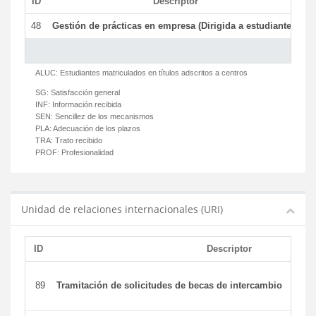
ID
Descriptor
C
48
Gestión de prácticas en empresa (Dirigida a estudiantes)
T
ALUC:
Estudiantes matriculados en títulos adscritos a centros
SG:
Satisfacción general
INF:
Información recibida
SEN:
Sencillez de los mecanismos
PLA:
Adecuación de los plazos
TRA:
Trato recibido
PROF:
Profesionalidad
Unidad de relaciones internacionales (URI)
ID
Descriptor
89
Tramitación de solicitudes de becas de intercambio