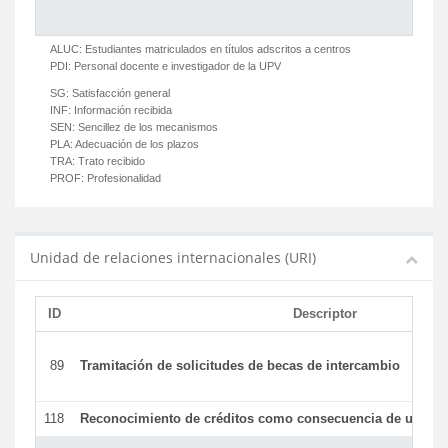
ALUC:
Estudiantes matriculados en títulos adscritos a centros
PDI:
Personal docente e investigador de la UPV
SG:
Satisfacción general
INF:
Información recibida
SEN:
Sencillez de los mecanismos
PLA:
Adecuación de los plazos
TRA:
Trato recibido
PROF:
Profesionalidad
Unidad de relaciones internacionales (URI)
ID
Descriptor
89
Tramitación de solicitudes de becas de intercambio
118
Reconocimiento de créditos como consecuencia de un per