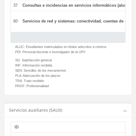
37
Consultas e incidencias en servicios informáticos (alumnos
60
Servicios de red y sistemas: conectividad, cuentas de usuari
ALUC:
Estudiantes matriculados en títulos adscritos a centros
PDI:
Personal docente e investigador de la UPV
SG:
Satisfacción general
INF:
Información recibida
SEN:
Sencillez de los mecanismos
PLA:
Adecuación de los plazos
TRA:
Trato recibido
PROF:
Profesionalidad
Servicios auxiliares (SAUX)
ID