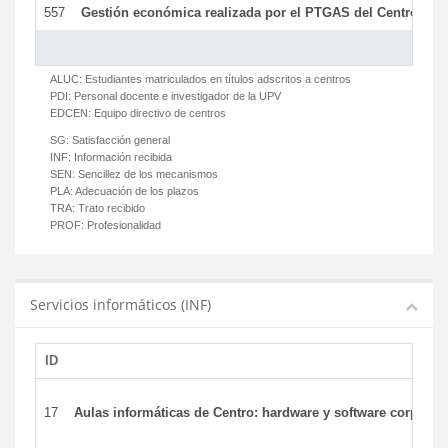
557
Gestión económica realizada por el PTGAS del Centro del 
ALUC:
Estudiantes matriculados en títulos adscritos a centros
PDI:
Personal docente e investigador de la UPV
EDCEN:
Equipo directivo de centros
SG:
Satisfacción general
INF:
Información recibida
SEN:
Sencillez de los mecanismos
PLA:
Adecuación de los plazos
TRA:
Trato recibido
PROF:
Profesionalidad
Servicios informáticos (INF)
ID
17
Aulas informáticas de Centro: hardware y software corporat