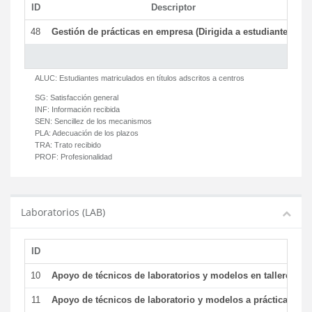
ID
Descriptor
C
48
Gestión de prácticas en empresa (Dirigida a estudiantes)
T
ALUC:
Estudiantes matriculados en títulos adscritos a centros
SG:
Satisfacción general
INF:
Información recibida
SEN:
Sencillez de los mecanismos
PLA:
Adecuación de los plazos
TRA:
Trato recibido
PROF:
Profesionalidad
Laboratorios (LAB)
ID
De
10
Apoyo de técnicos de laboratorios y modelos en talleres/la
11
Apoyo de técnicos de laboratorio y modelos a prácticas y ge