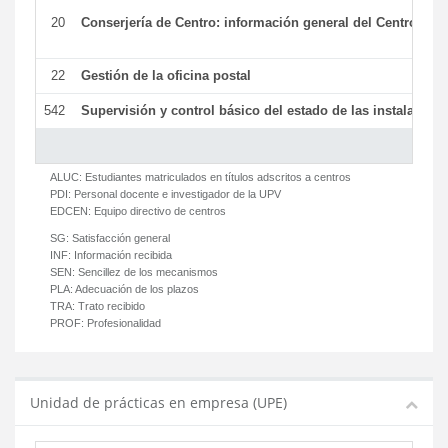
20
Conserjería de Centro: información general del Centro y ot
22
Gestión de la oficina postal
542
Supervisión y control básico del estado de las instalaciones
ALUC:
Estudiantes matriculados en títulos adscritos a centros
PDI:
Personal docente e investigador de la UPV
EDCEN:
Equipo directivo de centros
SG:
Satisfacción general
INF:
Información recibida
SEN:
Sencillez de los mecanismos
PLA:
Adecuación de los plazos
TRA:
Trato recibido
PROF:
Profesionalidad
Unidad de prácticas en empresa (UPE)