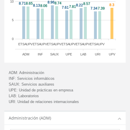
10
5
0
ETSA
UPV
ETSA
UPV
ETSA
UPV
ETSA
UPV
ETSA
UPV
ETSA
UPV
ADM
INF
SAUX
UPE
LAB
URI
UPV
ADM:
Administración
INF:
Servicios informáticos
SAUX:
Servicios auxiliares
UPE:
Unidad de prácticas en empresa
LAB:
Laboratorios
URI:
Unidad de relaciones internacionales
Administración (ADM)