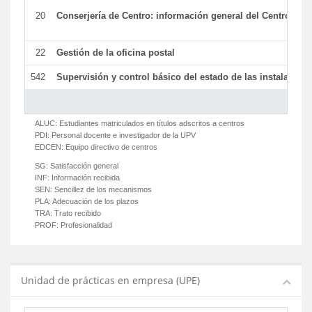
20
Conserjería de Centro: información general del Centro y ot
22
Gestión de la oficina postal
542
Supervisión y control básico del estado de las instalaciones
ALUC:
Estudiantes matriculados en títulos adscritos a centros
PDI:
Personal docente e investigador de la UPV
EDCEN:
Equipo directivo de centros
SG:
Satisfacción general
INF:
Información recibida
SEN:
Sencillez de los mecanismos
PLA:
Adecuación de los plazos
TRA:
Trato recibido
PROF:
Profesionalidad
Unidad de prácticas en empresa (UPE)