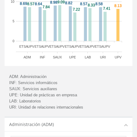
10
5
0
ETSA
UPV
ETSA
UPV
ETSA
UPV
ETSA
UPV
ETSA
UPV
ETSA
UPV
ADM
INF
SAUX
UPE
LAB
URI
UPV
ADM:
Administración
INF:
Servicios informáticos
SAUX:
Servicios auxiliares
UPE:
Unidad de prácticas en empresa
LAB:
Laboratorios
URI:
Unidad de relaciones internacionales
Administración (ADM)