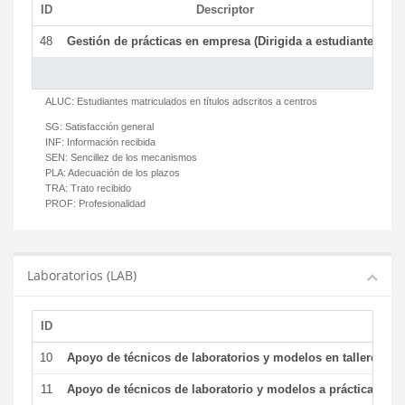
ID
Descriptor
C
48
Gestión de prácticas en empresa (Dirigida a estudiantes)
T
ALUC:
Estudiantes matriculados en títulos adscritos a centros
SG:
Satisfacción general
INF:
Información recibida
SEN:
Sencillez de los mecanismos
PLA:
Adecuación de los plazos
TRA:
Trato recibido
PROF:
Profesionalidad
Laboratorios (LAB)
ID
De
10
Apoyo de técnicos de laboratorios y modelos en talleres/la
11
Apoyo de técnicos de laboratorio y modelos a prácticas y ge