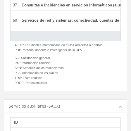
37
Consultas e incidencias en servicios informáticos (alumnos
60
Servicios de red y sistemas: conectividad, cuentas de usuari
ALUC:
Estudiantes matriculados en títulos adscritos a centros
PDI:
Personal docente e investigador de la UPV
SG:
Satisfacción general
INF:
Información recibida
SEN:
Sencillez de los mecanismos
PLA:
Adecuación de los plazos
TRA:
Trato recibido
PROF:
Profesionalidad
Servicios auxiliares (SAUX)
ID