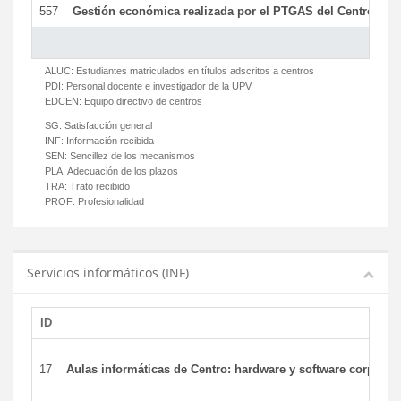
557
Gestión económica realizada por el PTGAS del Centro del 
ALUC:
Estudiantes matriculados en títulos adscritos a centros
PDI:
Personal docente e investigador de la UPV
EDCEN:
Equipo directivo de centros
SG:
Satisfacción general
INF:
Información recibida
SEN:
Sencillez de los mecanismos
PLA:
Adecuación de los plazos
TRA:
Trato recibido
PROF:
Profesionalidad
Servicios informáticos (INF)
ID
17
Aulas informáticas de Centro: hardware y software corporat