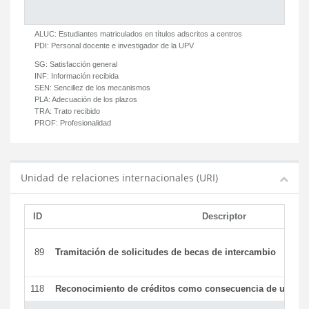
ALUC:
Estudiantes matriculados en títulos adscritos a centros
PDI:
Personal docente e investigador de la UPV
SG:
Satisfacción general
INF:
Información recibida
SEN:
Sencillez de los mecanismos
PLA:
Adecuación de los plazos
TRA:
Trato recibido
PROF:
Profesionalidad
Unidad de relaciones internacionales (URI)
ID
Descriptor
89
Tramitación de solicitudes de becas de intercambio
118
Reconocimiento de créditos como consecuencia de un per