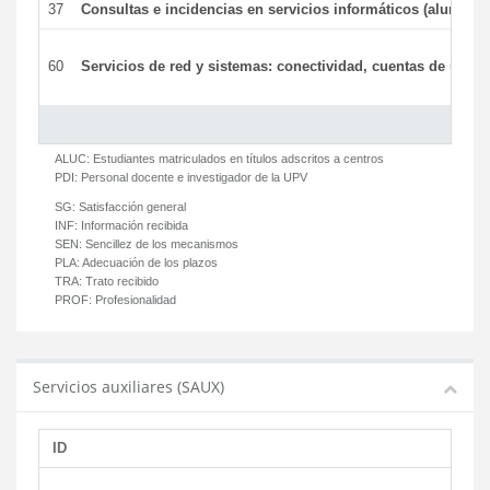
37
Consultas e incidencias en servicios informáticos (alumnos
60
Servicios de red y sistemas: conectividad, cuentas de usuari
ALUC:
Estudiantes matriculados en títulos adscritos a centros
PDI:
Personal docente e investigador de la UPV
SG:
Satisfacción general
INF:
Información recibida
SEN:
Sencillez de los mecanismos
PLA:
Adecuación de los plazos
TRA:
Trato recibido
PROF:
Profesionalidad
Servicios auxiliares (SAUX)
ID