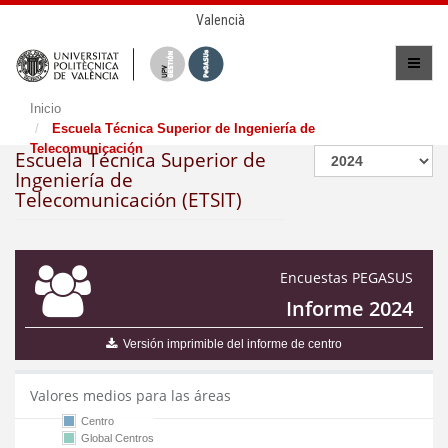
Valencià
Inicio
Escuela Técnica Superior de Ingeniería de
Telecomunicación
Escuela Técnica Superior de
Ingeniería de
Telecomunicación (ETSIT)
Encuestas PEGASUS
Informe 2024
Versión imprimible del informe de centro
Valores medios para las áreas
Centro
Global Centros