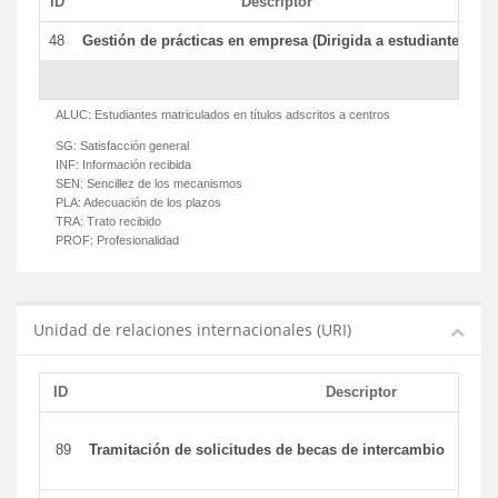
ID
Descriptor
C
48
Gestión de prácticas en empresa (Dirigida a estudiantes)
T
ALUC:
Estudiantes matriculados en títulos adscritos a centros
SG:
Satisfacción general
INF:
Información recibida
SEN:
Sencillez de los mecanismos
PLA:
Adecuación de los plazos
TRA:
Trato recibido
PROF:
Profesionalidad
Unidad de relaciones internacionales (URI)
ID
Descriptor
89
Tramitación de solicitudes de becas de intercambio