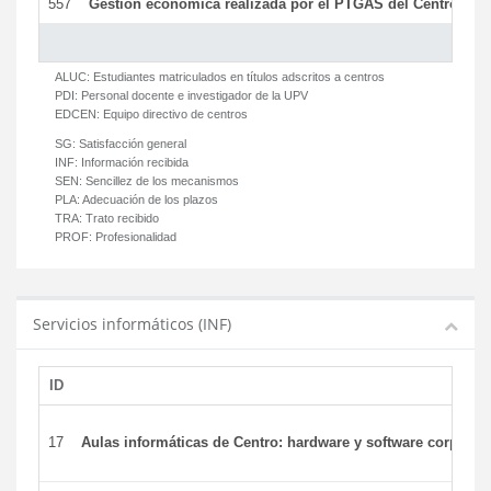
557
Gestión económica realizada por el PTGAS del Centro del 
ALUC:
Estudiantes matriculados en títulos adscritos a centros
PDI:
Personal docente e investigador de la UPV
EDCEN:
Equipo directivo de centros
SG:
Satisfacción general
INF:
Información recibida
SEN:
Sencillez de los mecanismos
PLA:
Adecuación de los plazos
TRA:
Trato recibido
PROF:
Profesionalidad
Servicios informáticos (INF)
ID
17
Aulas informáticas de Centro: hardware y software corporat