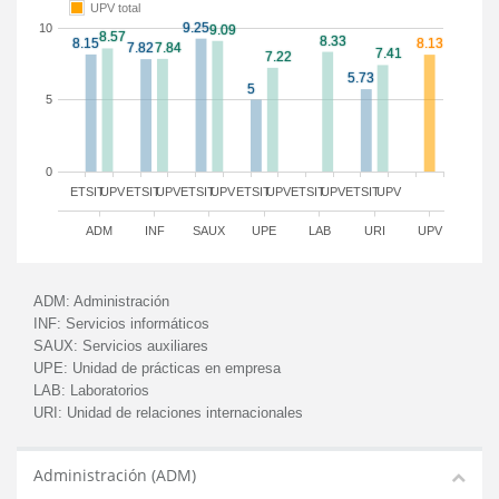
UPV total
10
5
0
ETSIT
UPV
ETSIT
UPV
ETSIT
UPV
ETSIT
UPV
ETSIT
UPV
ETSIT
UPV
ADM
INF
SAUX
UPE
LAB
URI
UPV
ADM:
Administración
INF:
Servicios informáticos
SAUX:
Servicios auxiliares
UPE:
Unidad de prácticas en empresa
LAB:
Laboratorios
URI:
Unidad de relaciones internacionales
Administración (ADM)