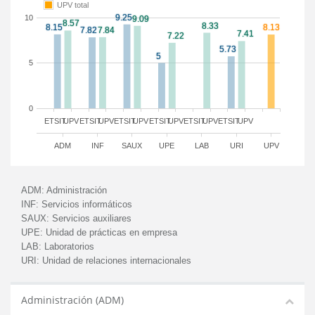
UPV total
10
5
0
ETSIT
UPV
ETSIT
UPV
ETSIT
UPV
ETSIT
UPV
ETSIT
UPV
ETSIT
UPV
ADM
INF
SAUX
UPE
LAB
URI
UPV
ADM:
Administración
INF:
Servicios informáticos
SAUX:
Servicios auxiliares
UPE:
Unidad de prácticas en empresa
LAB:
Laboratorios
URI:
Unidad de relaciones internacionales
Administración (ADM)