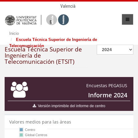
Valencià
Inicio
Escuela Técnica Superior de Ingeniería de
Telecomunicación
Escuela Técnica Superior de
Ingeniería de
Telecomunicación (ETSIT)
Encuestas PEGASUS
Informe 2024
Versión imprimible del informe de centro
Valores medios para las áreas
Centro
Global Centros