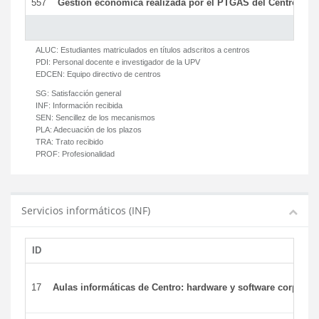
557
Gestión económica realizada por el PTGAS del Centro del 
ALUC:
Estudiantes matriculados en títulos adscritos a centros
PDI:
Personal docente e investigador de la UPV
EDCEN:
Equipo directivo de centros
SG:
Satisfacción general
INF:
Información recibida
SEN:
Sencillez de los mecanismos
PLA:
Adecuación de los plazos
TRA:
Trato recibido
PROF:
Profesionalidad
Servicios informáticos (INF)
ID
17
Aulas informáticas de Centro: hardware y software corporat