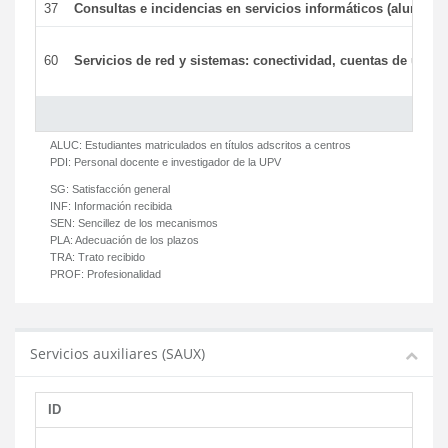
37
Consultas e incidencias en servicios informáticos (alumnos
60
Servicios de red y sistemas: conectividad, cuentas de usuari
ALUC:
Estudiantes matriculados en títulos adscritos a centros
PDI:
Personal docente e investigador de la UPV
SG:
Satisfacción general
INF:
Información recibida
SEN:
Sencillez de los mecanismos
PLA:
Adecuación de los plazos
TRA:
Trato recibido
PROF:
Profesionalidad
Servicios auxiliares (SAUX)
ID