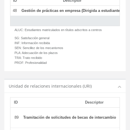
ID
Descriptor
C
48
Gestión de prácticas en empresa (Dirigida a estudiantes)
T
ALUC:
Estudiantes matriculados en títulos adscritos a centros
SG:
Satisfacción general
INF:
Información recibida
SEN:
Sencillez de los mecanismos
PLA:
Adecuación de los plazos
TRA:
Trato recibido
PROF:
Profesionalidad
Unidad de relaciones internacionales (URI)
ID
Descriptor
89
Tramitación de solicitudes de becas de intercambio