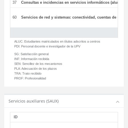
37
Consultas e incidencias en servicios informáticos (alumnos
60
Servicios de red y sistemas: conectividad, cuentas de usuari
ALUC:
Estudiantes matriculados en títulos adscritos a centros
PDI:
Personal docente e investigador de la UPV
SG:
Satisfacción general
INF:
Información recibida
SEN:
Sencillez de los mecanismos
PLA:
Adecuación de los plazos
TRA:
Trato recibido
PROF:
Profesionalidad
Servicios auxiliares (SAUX)
ID