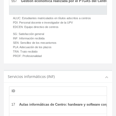
557
Gestión económica realizada por el PTGAS del Centro del 
ALUC:
Estudiantes matriculados en títulos adscritos a centros
PDI:
Personal docente e investigador de la UPV
EDCEN:
Equipo directivo de centros
SG:
Satisfacción general
INF:
Información recibida
SEN:
Sencillez de los mecanismos
PLA:
Adecuación de los plazos
TRA:
Trato recibido
PROF:
Profesionalidad
Servicios informáticos (INF)
ID
17
Aulas informáticas de Centro: hardware y software corporat