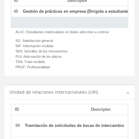
ID
Descriptor
C
48
Gestión de prácticas en empresa (Dirigida a estudiantes)
T
ALUC:
Estudiantes matriculados en títulos adscritos a centros
SG:
Satisfacción general
INF:
Información recibida
SEN:
Sencillez de los mecanismos
PLA:
Adecuación de los plazos
TRA:
Trato recibido
PROF:
Profesionalidad
Unidad de relaciones internacionales (URI)
ID
Descriptor
89
Tramitación de solicitudes de becas de intercambio