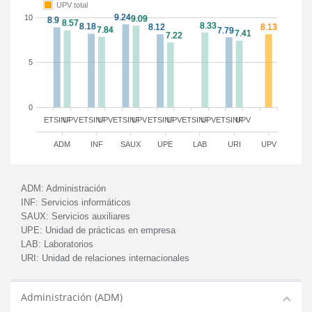
UPV total
10
5
0
ETSINF
UPV
ETSINF
UPV
ETSINF
UPV
ETSINF
UPV
ETSINF
UPV
ETSINF
UPV
ADM
INF
SAUX
UPE
LAB
URI
UPV
ADM:
Administración
INF:
Servicios informáticos
SAUX:
Servicios auxiliares
UPE:
Unidad de prácticas en empresa
LAB:
Laboratorios
URI:
Unidad de relaciones internacionales
Administración (ADM)