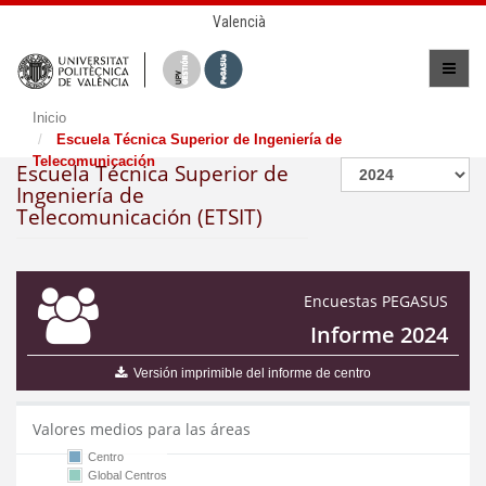
Valencià
Inicio
Escuela Técnica Superior de Ingeniería de
Telecomunicación
Escuela Técnica Superior de
Ingeniería de
Telecomunicación (ETSIT)
Encuestas PEGASUS
Informe 2024
Versión imprimible del informe de centro
Valores medios para las áreas
Centro
Global Centros