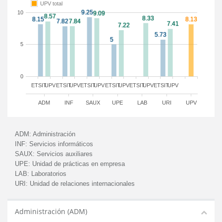
UPV total
10
5
0
ETSIT
UPV
ETSIT
UPV
ETSIT
UPV
ETSIT
UPV
ETSIT
UPV
ETSIT
UPV
ADM
INF
SAUX
UPE
LAB
URI
UPV
ADM:
Administración
INF:
Servicios informáticos
SAUX:
Servicios auxiliares
UPE:
Unidad de prácticas en empresa
LAB:
Laboratorios
URI:
Unidad de relaciones internacionales
Administración (ADM)