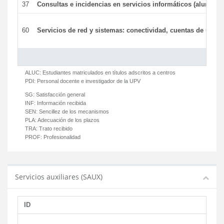
37
Consultas e incidencias en servicios informáticos (alumnos
60
Servicios de red y sistemas: conectividad, cuentas de usuari
ALUC:
Estudiantes matriculados en títulos adscritos a centros
PDI:
Personal docente e investigador de la UPV
SG:
Satisfacción general
INF:
Información recibida
SEN:
Sencillez de los mecanismos
PLA:
Adecuación de los plazos
TRA:
Trato recibido
PROF:
Profesionalidad
Servicios auxiliares (SAUX)
ID