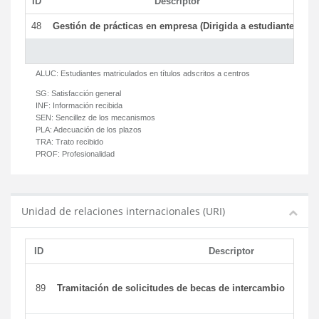
ID
Descriptor
C
48
Gestión de prácticas en empresa (Dirigida a estudiantes)
T
ALUC:
Estudiantes matriculados en títulos adscritos a centros
SG:
Satisfacción general
INF:
Información recibida
SEN:
Sencillez de los mecanismos
PLA:
Adecuación de los plazos
TRA:
Trato recibido
PROF:
Profesionalidad
Unidad de relaciones internacionales (URI)
ID
Descriptor
89
Tramitación de solicitudes de becas de intercambio