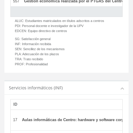
557
Gestión económica realizada por el PTGAS del Centro del 
ALUC:
Estudiantes matriculados en títulos adscritos a centros
PDI:
Personal docente e investigador de la UPV
EDCEN:
Equipo directivo de centros
SG:
Satisfacción general
INF:
Información recibida
SEN:
Sencillez de los mecanismos
PLA:
Adecuación de los plazos
TRA:
Trato recibido
PROF:
Profesionalidad
Servicios informáticos (INF)
ID
17
Aulas informáticas de Centro: hardware y software corporat