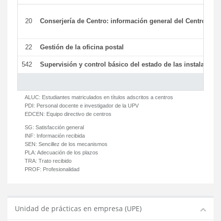
20
Conserjería de Centro: información general del Centro y ot
22
Gestión de la oficina postal
542
Supervisión y control básico del estado de las instalaciones
ALUC:
Estudiantes matriculados en títulos adscritos a centros
PDI:
Personal docente e investigador de la UPV
EDCEN:
Equipo directivo de centros
SG:
Satisfacción general
INF:
Información recibida
SEN:
Sencillez de los mecanismos
PLA:
Adecuación de los plazos
TRA:
Trato recibido
PROF:
Profesionalidad
Unidad de prácticas en empresa (UPE)