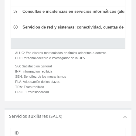
37
Consultas e incidencias en servicios informáticos (alumnos
60
Servicios de red y sistemas: conectividad, cuentas de usuari
ALUC:
Estudiantes matriculados en títulos adscritos a centros
PDI:
Personal docente e investigador de la UPV
SG:
Satisfacción general
INF:
Información recibida
SEN:
Sencillez de los mecanismos
PLA:
Adecuación de los plazos
TRA:
Trato recibido
PROF:
Profesionalidad
Servicios auxiliares (SAUX)
ID