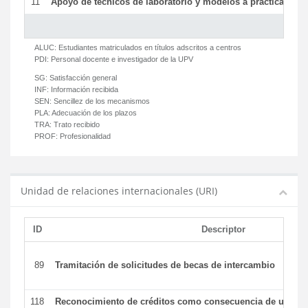
11
Apoyo de técnicos de laboratorio y modelos a prácticas y ge
ALUC:
Estudiantes matriculados en títulos adscritos a centros
PDI:
Personal docente e investigador de la UPV
SG:
Satisfacción general
INF:
Información recibida
SEN:
Sencillez de los mecanismos
PLA:
Adecuación de los plazos
TRA:
Trato recibido
PROF:
Profesionalidad
Unidad de relaciones internacionales (URI)
ID
Descriptor
89
Tramitación de solicitudes de becas de intercambio
118
Reconocimiento de créditos como consecuencia de un per