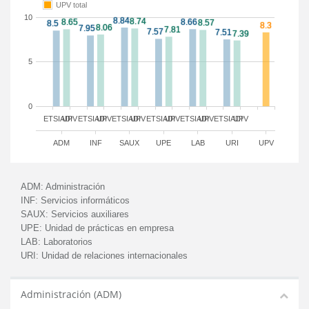
UPV total
10
5
0
ETSIADI
UPV
ETSIADI
UPV
ETSIADI
UPV
ETSIADI
UPV
ETSIADI
UPV
ETSIADI
UPV
ADM
INF
SAUX
UPE
LAB
URI
UPV
ADM:
Administración
INF:
Servicios informáticos
SAUX:
Servicios auxiliares
UPE:
Unidad de prácticas en empresa
LAB:
Laboratorios
URI:
Unidad de relaciones internacionales
Administración (ADM)