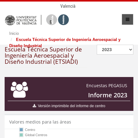
Valencià
Inicio
Escuela Técnica Superior de Ingeniería Aeroespacial y
Diseño Industrial
Escuela Técnica Superior de
Ingeniería Aeroespacial y
Diseño Industrial (ETSIADI)
Encuestas PEGASUS
Informe 2023
Versión imprimible del informe de centro
Valores medios para las áreas
Centro
Global Centros