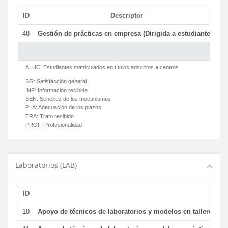
ID
Descriptor
C
48
Gestión de prácticas en empresa (Dirigida a estudiantes)
T
ALUC:
Estudiantes matriculados en títulos adscritos a centros
SG:
Satisfacción general
INF:
Información recibida
SEN:
Sencillez de los mecanismos
PLA:
Adecuación de los plazos
TRA:
Trato recibido
PROF:
Profesionalidad
Laboratorios (LAB)
ID
De
10
Apoyo de técnicos de laboratorios y modelos en talleres/la