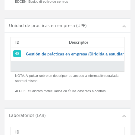
EDCEN:
Equipo directivo de centros
Unidad de prácticas en empresa (UPE)
ID
Descriptor
48
Gestión de prácticas en empresa (Dirigida a estudiantes)
NOTA: Al pulsar sobre un descriptor se accede a información detallada
sobre el mismo.
ALUC:
Estudiantes matriculados en títulos adscritos a centros
Laboratorios (LAB)
ID
D