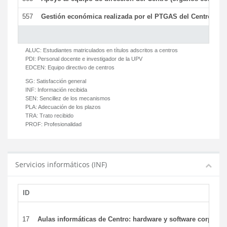
557
Gestión económica realizada por el PTGAS del Centro del 
ALUC:
Estudiantes matriculados en títulos adscritos a centros
PDI:
Personal docente e investigador de la UPV
EDCEN:
Equipo directivo de centros
SG:
Satisfacción general
INF:
Información recibida
SEN:
Sencillez de los mecanismos
PLA:
Adecuación de los plazos
TRA:
Trato recibido
PROF:
Profesionalidad
Servicios informáticos (INF)
ID
17
Aulas informáticas de Centro: hardware y software corporat