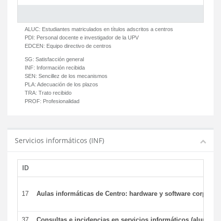
ALUC:
Estudiantes matriculados en títulos adscritos a centros
PDI:
Personal docente e investigador de la UPV
EDCEN:
Equipo directivo de centros
SG:
Satisfacción general
INF:
Información recibida
SEN:
Sencillez de los mecanismos
PLA:
Adecuación de los plazos
TRA:
Trato recibido
PROF:
Profesionalidad
Servicios informáticos (INF)
ID
17
Aulas informáticas de Centro: hardware y software corporat
37
Consultas e incidencias en servicios informáticos (alumnos