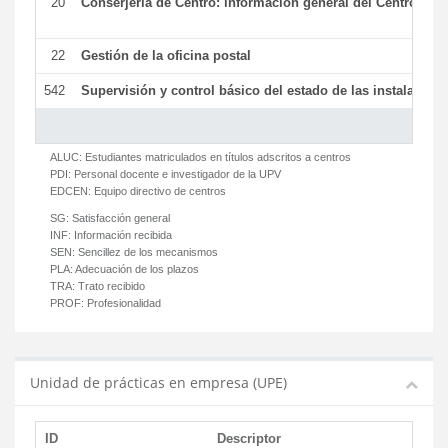
20
Conserjería de Centro: información general del Centro y ot
22
Gestión de la oficina postal
542
Supervisión y control básico del estado de las instalaciones
ALUC:
Estudiantes matriculados en títulos adscritos a centros
PDI:
Personal docente e investigador de la UPV
EDCEN:
Equipo directivo de centros
SG:
Satisfacción general
INF:
Información recibida
SEN:
Sencillez de los mecanismos
PLA:
Adecuación de los plazos
TRA:
Trato recibido
PROF:
Profesionalidad
Unidad de prácticas en empresa (UPE)
ID
Descriptor
C