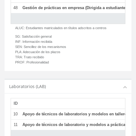
48
Gestión de prácticas en empresa (Dirigida a estudiantes)
T
ALUC:
Estudiantes matriculados en títulos adscritos a centros
SG:
Satisfacción general
INF:
Información recibida
SEN:
Sencillez de los mecanismos
PLA:
Adecuación de los plazos
TRA:
Trato recibido
PROF:
Profesionalidad
Laboratorios (LAB)
ID
De
10
Apoyo de técnicos de laboratorios y modelos en talleres/la
11
Apoyo de técnicos de laboratorio y modelos a prácticas y ge