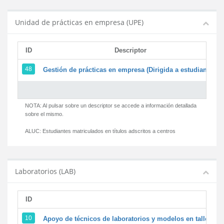
Unidad de prácticas en empresa (UPE)
ID
Descriptor
48
Gestión de prácticas en empresa (Dirigida a estudiantes)
NOTA: Al pulsar sobre un descriptor se accede a información detallada
sobre el mismo.
ALUC:
Estudiantes matriculados en títulos adscritos a centros
Laboratorios (LAB)
ID
D
10
Apoyo de técnicos de laboratorios y modelos en talleres/