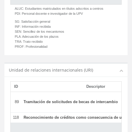
ALUC:
Estudiantes matriculados en títulos adscritos a centros
PDI:
Personal docente e investigador de la UPV
SG:
Satisfacción general
INF:
Información recibida
SEN:
Sencillez de los mecanismos
PLA:
Adecuación de los plazos
TRA:
Trato recibido
PROF:
Profesionalidad
Unidad de relaciones internacionales (URI)
ID
Descriptor
89
Tramitación de solicitudes de becas de intercambio
118
Reconocimiento de créditos como consecuencia de un per