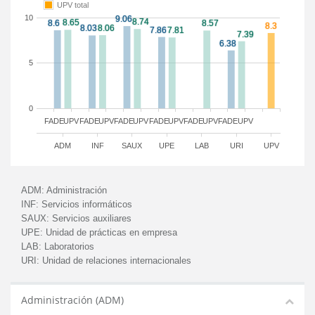
UPV total
10
5
0
FADE
UPV
FADE
UPV
FADE
UPV
FADE
UPV
FADE
UPV
FADE
UPV
ADM
INF
SAUX
UPE
LAB
URI
UPV
ADM:
Administración
INF:
Servicios informáticos
SAUX:
Servicios auxiliares
UPE:
Unidad de prácticas en empresa
LAB:
Laboratorios
URI:
Unidad de relaciones internacionales
Administración (ADM)