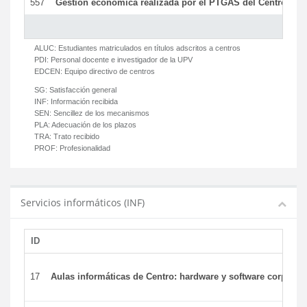
557
Gestión económica realizada por el PTGAS del Centro del 
ALUC:
Estudiantes matriculados en títulos adscritos a centros
PDI:
Personal docente e investigador de la UPV
EDCEN:
Equipo directivo de centros
SG:
Satisfacción general
INF:
Información recibida
SEN:
Sencillez de los mecanismos
PLA:
Adecuación de los plazos
TRA:
Trato recibido
PROF:
Profesionalidad
Servicios informáticos (INF)
ID
17
Aulas informáticas de Centro: hardware y software corporat