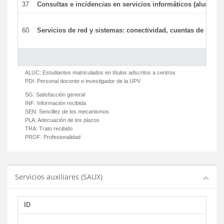
37
Consultas e incidencias en servicios informáticos (alumnos
60
Servicios de red y sistemas: conectividad, cuentas de usuari
ALUC:
Estudiantes matriculados en títulos adscritos a centros
PDI:
Personal docente e investigador de la UPV
SG:
Satisfacción general
INF:
Información recibida
SEN:
Sencillez de los mecanismos
PLA:
Adecuación de los plazos
TRA:
Trato recibido
PROF:
Profesionalidad
Servicios auxiliares (SAUX)
ID