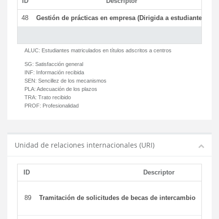
ID
Descriptor
C
48
Gestión de prácticas en empresa (Dirigida a estudiantes)
T
ALUC:
Estudiantes matriculados en títulos adscritos a centros
SG:
Satisfacción general
INF:
Información recibida
SEN:
Sencillez de los mecanismos
PLA:
Adecuación de los plazos
TRA:
Trato recibido
PROF:
Profesionalidad
Unidad de relaciones internacionales (URI)
ID
Descriptor
89
Tramitación de solicitudes de becas de intercambio