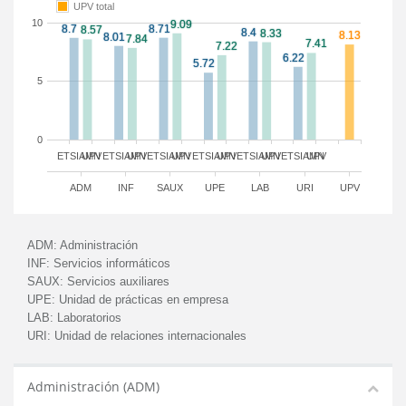
UPV total
10
5
0
ETSIAMN
UPV
ETSIAMN
UPV
ETSIAMN
UPV
ETSIAMN
UPV
ETSIAMN
UPV
ETSIAMN
UPV
ADM
INF
SAUX
UPE
LAB
URI
UPV
ADM:
Administración
INF:
Servicios informáticos
SAUX:
Servicios auxiliares
UPE:
Unidad de prácticas en empresa
LAB:
Laboratorios
URI:
Unidad de relaciones internacionales
Administración (ADM)