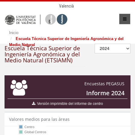
Valencià
Inicio
Escuela Técnica Superior de Ingeniería Agronómica y del
Medio Natural
Escuela Técnica Superior de
Ingeniería Agronómica y del
Medio Natural (ETSIAMN)
Encuestas PEGASUS
Informe 2024
Versión imprimible del informe de centro
Valores medios para las áreas
Centro
Global Centros