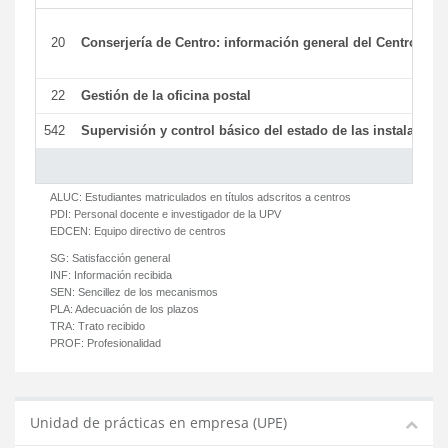
20
Conserjería de Centro: información general del Centro y ot
22
Gestión de la oficina postal
542
Supervisión y control básico del estado de las instalaciones
ALUC:
Estudiantes matriculados en títulos adscritos a centros
PDI:
Personal docente e investigador de la UPV
EDCEN:
Equipo directivo de centros
SG:
Satisfacción general
INF:
Información recibida
SEN:
Sencillez de los mecanismos
PLA:
Adecuación de los plazos
TRA:
Trato recibido
PROF:
Profesionalidad
Unidad de prácticas en empresa (UPE)