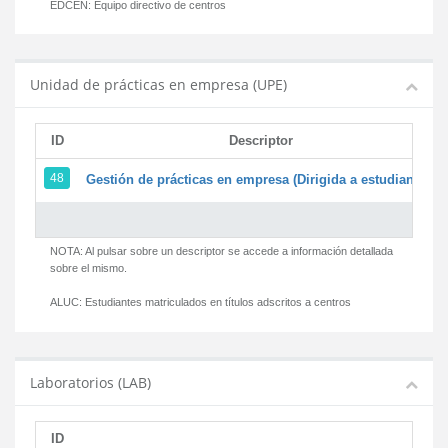
EDCEN:
Equipo directivo de centros
Unidad de prácticas en empresa (UPE)
ID
Descriptor
48
Gestión de prácticas en empresa (Dirigida a estudiantes)
NOTA: Al pulsar sobre un descriptor se accede a información detallada
sobre el mismo.
ALUC:
Estudiantes matriculados en títulos adscritos a centros
Laboratorios (LAB)
ID
D