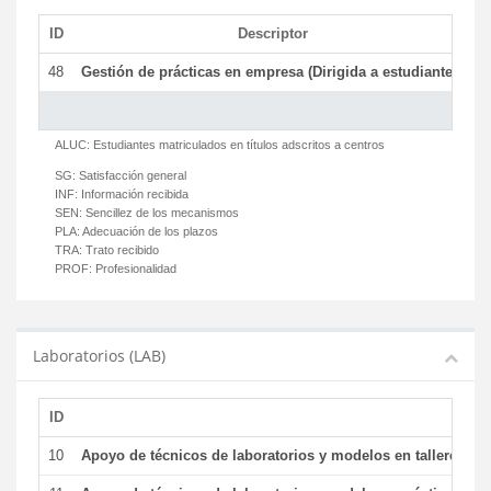
ID
Descriptor
C
48
Gestión de prácticas en empresa (Dirigida a estudiantes)
T
ALUC:
Estudiantes matriculados en títulos adscritos a centros
SG:
Satisfacción general
INF:
Información recibida
SEN:
Sencillez de los mecanismos
PLA:
Adecuación de los plazos
TRA:
Trato recibido
PROF:
Profesionalidad
Laboratorios (LAB)
ID
De
10
Apoyo de técnicos de laboratorios y modelos en talleres/la