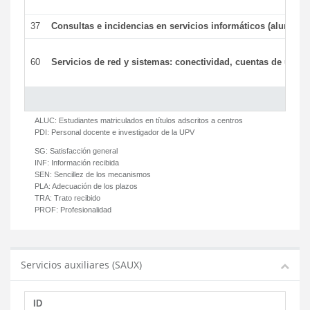
37
Consultas e incidencias en servicios informáticos (alumnos
60
Servicios de red y sistemas: conectividad, cuentas de usuari
ALUC:
Estudiantes matriculados en títulos adscritos a centros
PDI:
Personal docente e investigador de la UPV
SG:
Satisfacción general
INF:
Información recibida
SEN:
Sencillez de los mecanismos
PLA:
Adecuación de los plazos
TRA:
Trato recibido
PROF:
Profesionalidad
Servicios auxiliares (SAUX)
ID