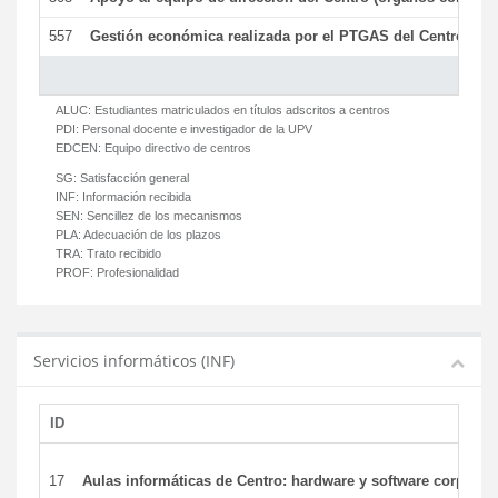
557
Gestión económica realizada por el PTGAS del Centro del 
ALUC:
Estudiantes matriculados en títulos adscritos a centros
PDI:
Personal docente e investigador de la UPV
EDCEN:
Equipo directivo de centros
SG:
Satisfacción general
INF:
Información recibida
SEN:
Sencillez de los mecanismos
PLA:
Adecuación de los plazos
TRA:
Trato recibido
PROF:
Profesionalidad
Servicios informáticos (INF)
ID
17
Aulas informáticas de Centro: hardware y software corporat