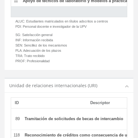
11
Apoyo de técnicos de laboratorio y modelos a prácticas y ge
ALUC:
Estudiantes matriculados en títulos adscritos a centros
PDI:
Personal docente e investigador de la UPV
SG:
Satisfacción general
INF:
Información recibida
SEN:
Sencillez de los mecanismos
PLA:
Adecuación de los plazos
TRA:
Trato recibido
PROF:
Profesionalidad
Unidad de relaciones internacionales (URI)
ID
Descriptor
89
Tramitación de solicitudes de becas de intercambio
118
Reconocimiento de créditos como consecuencia de un per