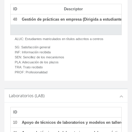
ID
Descriptor
C
48
Gestión de prácticas en empresa (Dirigida a estudiantes)
T
ALUC:
Estudiantes matriculados en títulos adscritos a centros
SG:
Satisfacción general
INF:
Información recibida
SEN:
Sencillez de los mecanismos
PLA:
Adecuación de los plazos
TRA:
Trato recibido
PROF:
Profesionalidad
Laboratorios (LAB)
ID
De
10
Apoyo de técnicos de laboratorios y modelos en talleres/la