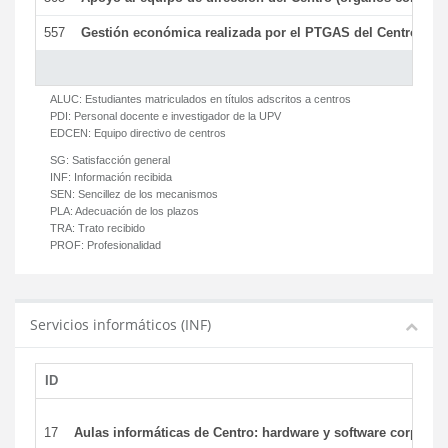
557
Gestión económica realizada por el PTGAS del Centro del 
ALUC:
Estudiantes matriculados en títulos adscritos a centros
PDI:
Personal docente e investigador de la UPV
EDCEN:
Equipo directivo de centros
SG:
Satisfacción general
INF:
Información recibida
SEN:
Sencillez de los mecanismos
PLA:
Adecuación de los plazos
TRA:
Trato recibido
PROF:
Profesionalidad
Servicios informáticos (INF)
ID
17
Aulas informáticas de Centro: hardware y software corporat