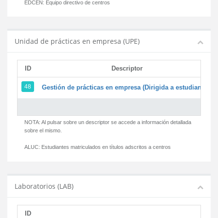
EDCEN:
Equipo directivo de centros
Unidad de prácticas en empresa (UPE)
ID
Descriptor
48
Gestión de prácticas en empresa (Dirigida a estudiantes)
NOTA: Al pulsar sobre un descriptor se accede a información detallada
sobre el mismo.
ALUC:
Estudiantes matriculados en títulos adscritos a centros
Laboratorios (LAB)
ID
D