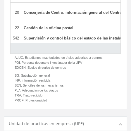
20
Conserjería de Centro: información general del Centro y ot
22
Gestión de la oficina postal
542
Supervisión y control básico del estado de las instalaciones
ALUC:
Estudiantes matriculados en títulos adscritos a centros
PDI:
Personal docente e investigador de la UPV
EDCEN:
Equipo directivo de centros
SG:
Satisfacción general
INF:
Información recibida
SEN:
Sencillez de los mecanismos
PLA:
Adecuación de los plazos
TRA:
Trato recibido
PROF:
Profesionalidad
Unidad de prácticas en empresa (UPE)