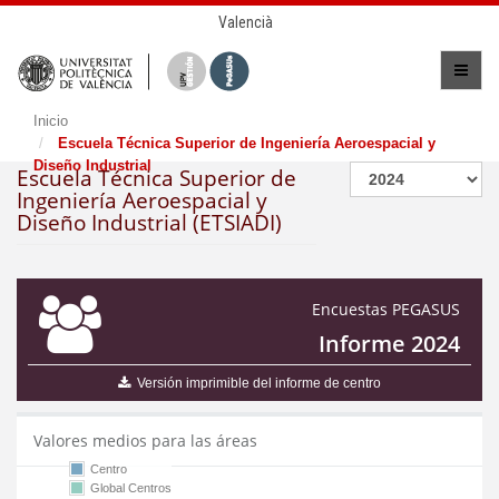
Valencià
Inicio
Escuela Técnica Superior de Ingeniería Aeroespacial y
Diseño Industrial
Escuela Técnica Superior de
Ingeniería Aeroespacial y
Diseño Industrial (ETSIADI)
Encuestas PEGASUS
Informe 2024
Versión imprimible del informe de centro
Valores medios para las áreas
Centro
Global Centros