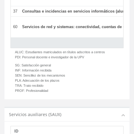
37
Consultas e incidencias en servicios informáticos (alumnos
60
Servicios de red y sistemas: conectividad, cuentas de usuari
ALUC:
Estudiantes matriculados en títulos adscritos a centros
PDI:
Personal docente e investigador de la UPV
SG:
Satisfacción general
INF:
Información recibida
SEN:
Sencillez de los mecanismos
PLA:
Adecuación de los plazos
TRA:
Trato recibido
PROF:
Profesionalidad
Servicios auxiliares (SAUX)
ID