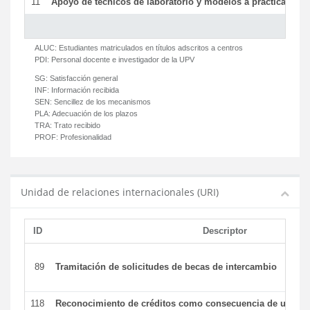
11
Apoyo de técnicos de laboratorio y modelos a prácticas y ge
ALUC:
Estudiantes matriculados en títulos adscritos a centros
PDI:
Personal docente e investigador de la UPV
SG:
Satisfacción general
INF:
Información recibida
SEN:
Sencillez de los mecanismos
PLA:
Adecuación de los plazos
TRA:
Trato recibido
PROF:
Profesionalidad
Unidad de relaciones internacionales (URI)
ID
Descriptor
89
Tramitación de solicitudes de becas de intercambio
118
Reconocimiento de créditos como consecuencia de un per