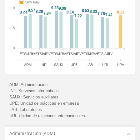
UPV total
10
5
0
ETSIADI
UPV
ETSIADI
UPV
ETSIADI
UPV
ETSIADI
UPV
ETSIADI
UPV
ETSIADI
UPV
ADM
INF
SAUX
UPE
LAB
URI
UPV
ADM:
Administración
INF:
Servicios informáticos
SAUX:
Servicios auxiliares
UPE:
Unidad de prácticas en empresa
LAB:
Laboratorios
URI:
Unidad de relaciones internacionales
Administración (ADM)