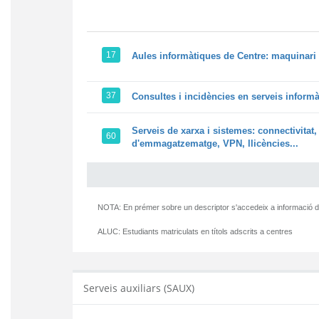
17
Aules informàtiques de Centre: maquinari 
37
Consultes i incidències en serveis inform
Serveis de xarxa i sistemes: connectivitat,
60
d'emmagatzematge, VPN, llicències...
NOTA: En prémer sobre un descriptor s'accedeix a informació d
ALUC:
Estudiants matriculats en títols adscrits a centres
Serveis auxiliars (SAUX)