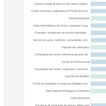
Suport a l'equip de direcció del Centre (òrgans...
Gestió econòmica realitzada pel PTGAS del Cent...
Total Administració
Aules informàtiques de Centre: maquinari i prog...
Consultes i incidències en serveis informàtics ...
Serveis de xarxa i sistemes: connectivitat, com...
Total Serveis Informàtics
Consergeria de Centre: informació general i alt...
Gestió de l'oficina postal
Consergeria del Centre: supervisió i control bà...
Total Serveis Auxiliars
Gestió de pràctiques en empresa (Dirigida a est...
Total Unitat de Pràctiques en Empresa
Total Laboratoris
Tramitació de sol·licituds de beques d'intercanvi