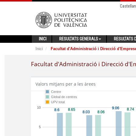
Castella
INICI
RESULTATS GENERALS
RESULTATS D
Inici
Facultat d'Administració i Direcció d'Empres
Facultat d'Administració i Direcció d'
Valors mitjans per a les àrees
Centre
Global de centres
UPV total
10
5