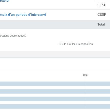
ercanvi
CESP
cia d'un període d'intercanvi
CESP
Total
etallada sobre aquest.
CESP:
Col·lectius específics
50.00