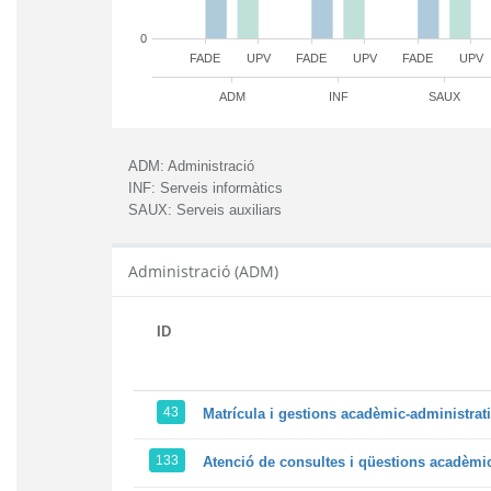
0
FADE
UPV
FADE
UPV
FADE
UPV
ADM
INF
SAUX
ADM:
Administració
INF:
Serveis informàtics
SAUX:
Serveis auxiliars
Administració (ADM)
ID
43
Matrícula i gestions acadèmic-administrati
133
Atenció de consultes i qüestions acadèmic-