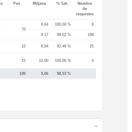
iu
Pes
Mitjana
% Sat.
Nombre
de
respostes
8,64
100,00 %
9
70
9,17
99,02 %
198
15
8,84
92,48 %
25
15
10,00
100,00 %
4
100
9,06
98,53 %