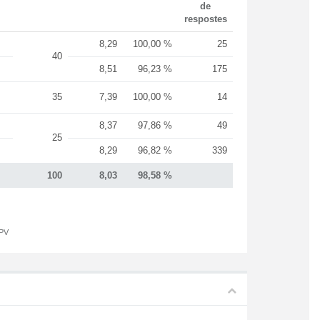
de
respostes
8,29
100,00 %
25
40
8,51
96,23 %
175
35
7,39
100,00 %
14
8,37
97,86 %
49
25
8,29
96,82 %
339
100
8,03
98,58 %
UPV