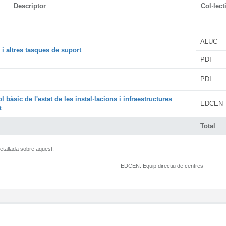
Descriptor
Col·lect
ALUC
i altres tasques de suport
PDI
PDI
 bàsic de l'estat de les instal·lacions i infraestructures
EDCEN
t
Total
etallada sobre aquest.
EDCEN:
Equip directiu de centres