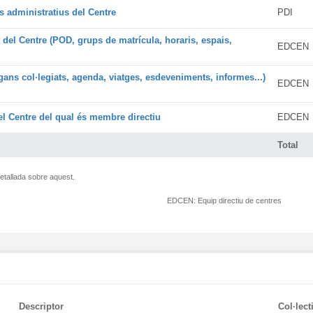
s administratius del Centre
PDI
t del Centre (POD, grups de matrícula, horaris, espais,
EDCEN
rgans col·legiats, agenda, viatges, esdeveniments, informes...)
EDCEN
l Centre del qual és membre directiu
EDCEN
Total
etallada sobre aquest.
EDCEN:
Equip directiu de centres
Descriptor
Col·lect