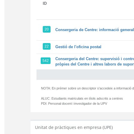
ID
20
Consergeria de Centre: informació general 
22
Gestió de l'oficina postal
Consergeria del Centre: supervisió i control
542
pròpies del Centre i altres labors de supor
NOTA: En prémer sobre un descriptor s'accedeix a informació d
ALUC:
Estudiants matriculats en títols adscrits a centres
PDI:
Personal docent i investigador de la UPV
Unitat de pràctiques en empresa (UPE)