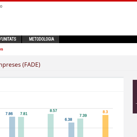
no
'UNITATS
METODOLOGIA
es
Empreses (FADE)