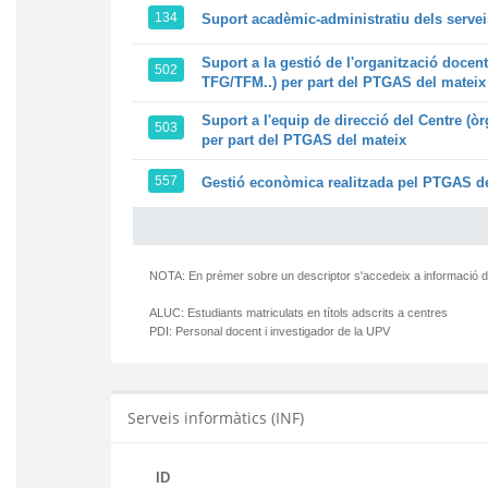
134
Suport acadèmic-administratiu dels servei
Suport a la gestió de l'organització docen
502
TFG/TFM..) per part del PTGAS del mateix
Suport a l'equip de direcció del Centre (ò
503
per part del PTGAS del mateix
557
Gestió econòmica realitzada pel PTGAS de
NOTA: En prémer sobre un descriptor s'accedeix a informació d
ALUC:
Estudiants matriculats en títols adscrits a centres
PDI:
Personal docent i investigador de la UPV
Serveis informàtics (INF)
ID