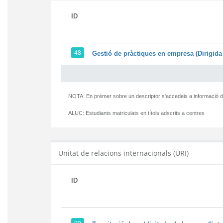
ID
48
Gestió de pràctiques en empresa (Dirigida 
NOTA: En prémer sobre un descriptor s'accedeix a informació d
ALUC:
Estudiants matriculats en títols adscrits a centres
Unitat de relacions internacionals (URI)
ID