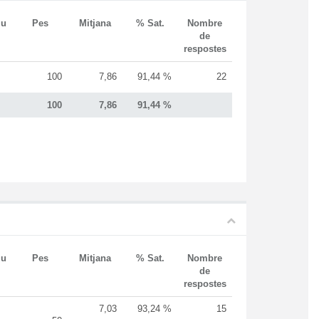
iu
Pes
Mitjana
% Sat.
Nombre
de
respostes
100
7,86
91,44 %
22
100
7,86
91,44 %
iu
Pes
Mitjana
% Sat.
Nombre
de
respostes
7,03
93,24 %
15