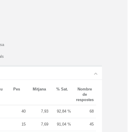
esa
als
iu
Pes
Mitjana
% Sat.
Nombre
de
respostes
40
7,93
92,84 %
68
15
7,69
91,04 %
45