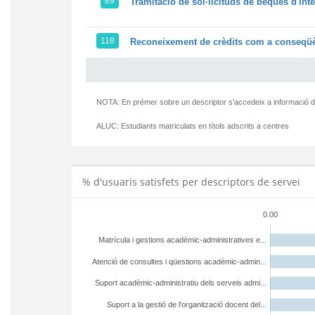
89
Tramitació de sol·licituds de beques d'int
118
Reconeixement de crèdits com a conseqüèn
NOTA: En prémer sobre un descriptor s'accedeix a informació d
ALUC:
Estudiants matriculats en títols adscrits a centres
% d'usuaris satisfets per descriptors de servei
0.00
Matrícula i gestions acadèmic-administratives e...
Atenció de consultes i qüestions acadèmic-admin...
Suport acadèmic-administratiu dels serveis admi...
Suport a la gestió de l'organització docent del...