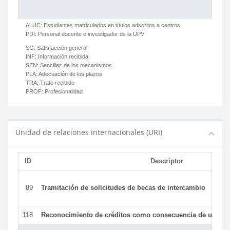
ALUC:
Estudiantes matriculados en títulos adscritos a centros
PDI:
Personal docente e investigador de la UPV
SG:
Satisfacción general
INF:
Información recibida
SEN:
Sencillez de los mecanismos
PLA:
Adecuación de los plazos
TRA:
Trato recibido
PROF:
Profesionalidad
Unidad de relaciones internacionales (URI)
ID
Descriptor
89
Tramitación de solicitudes de becas de intercambio
118
Reconocimiento de créditos como consecuencia de un per