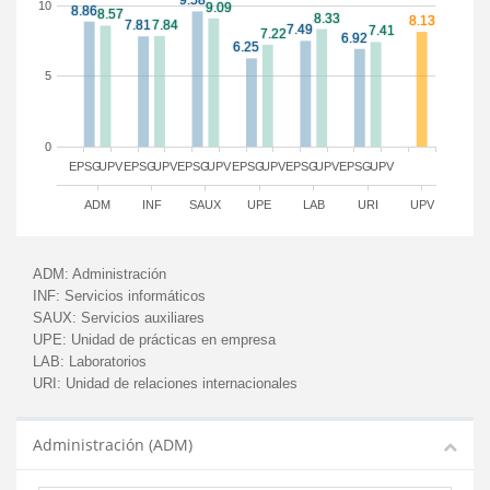
10
5
0
EPSG
UPV
EPSG
UPV
EPSG
UPV
EPSG
UPV
EPSG
UPV
EPSG
UPV
ADM
INF
SAUX
UPE
LAB
URI
UPV
ADM:
Administración
INF:
Servicios informáticos
SAUX:
Servicios auxiliares
UPE:
Unidad de prácticas en empresa
LAB:
Laboratorios
URI:
Unidad de relaciones internacionales
Administración (ADM)