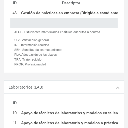
ID
Descriptor
C
48
Gestión de prácticas en empresa (Dirigida a estudiantes)
T
ALUC:
Estudiantes matriculados en títulos adscritos a centros
SG:
Satisfacción general
INF:
Información recibida
SEN:
Sencillez de los mecanismos
PLA:
Adecuación de los plazos
TRA:
Trato recibido
PROF:
Profesionalidad
Laboratorios (LAB)
ID
De
10
Apoyo de técnicos de laboratorios y modelos en talleres/la
11
Apoyo de técnicos de laboratorio y modelos a prácticas y ge