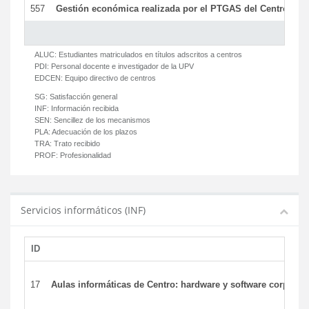
557
Gestión económica realizada por el PTGAS del Centro del 
ALUC:
Estudiantes matriculados en títulos adscritos a centros
PDI:
Personal docente e investigador de la UPV
EDCEN:
Equipo directivo de centros
SG:
Satisfacción general
INF:
Información recibida
SEN:
Sencillez de los mecanismos
PLA:
Adecuación de los plazos
TRA:
Trato recibido
PROF:
Profesionalidad
Servicios informáticos (INF)
ID
17
Aulas informáticas de Centro: hardware y software corporat