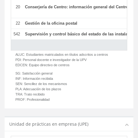
20
Conserjería de Centro: información general del Centro y ot
22
Gestión de la oficina postal
542
Supervisión y control básico del estado de las instalaciones
ALUC:
Estudiantes matriculados en títulos adscritos a centros
PDI:
Personal docente e investigador de la UPV
EDCEN:
Equipo directivo de centros
SG:
Satisfacción general
INF:
Información recibida
SEN:
Sencillez de los mecanismos
PLA:
Adecuación de los plazos
TRA:
Trato recibido
PROF:
Profesionalidad
Unidad de prácticas en empresa (UPE)