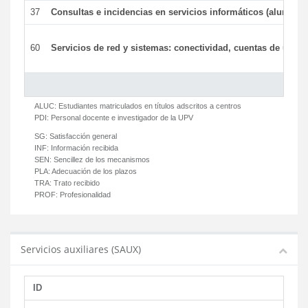
37
Consultas e incidencias en servicios informáticos (alumnos
60
Servicios de red y sistemas: conectividad, cuentas de usuari
ALUC:
Estudiantes matriculados en títulos adscritos a centros
PDI:
Personal docente e investigador de la UPV
SG:
Satisfacción general
INF:
Información recibida
SEN:
Sencillez de los mecanismos
PLA:
Adecuación de los plazos
TRA:
Trato recibido
PROF:
Profesionalidad
Servicios auxiliares (SAUX)
ID