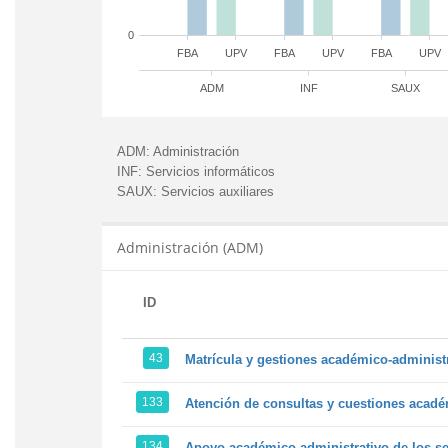
0
FBA
UPV
FBA
UPV
FBA
UPV
ADM
INF
SAUX
ADM:
Administración
INF:
Servicios informáticos
SAUX:
Servicios auxiliares
Administración (ADM)
ID
43
Matrícula y gestiones académico-administra
133
Atención de consultas y cuestiones académ
134
Apoyo académico-administrativo de los ser