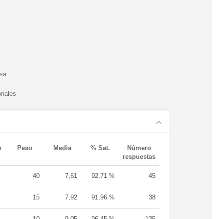
esa
onales
o
Peso
Media
% Sat.
Número
respuestas
40
7,61
92,71 %
45
15
7,92
91,96 %
38
10
9,05
96,45 %
135