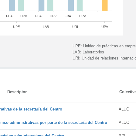
FBA
UPV
FBA
UPV
FBA
UPV
UPE
LAB
URI
UPV
UPE:
Unidad de prácticas en empr
LAB:
Laboratorios
URI:
Unidad de relaciones internaci
Descriptor
Colectiv
tivas de la secretaría del Centro
ALUC
ico-administrativas por parte de la secretaría del Centro
ALUC
vicios administrativos del Centro
PDI