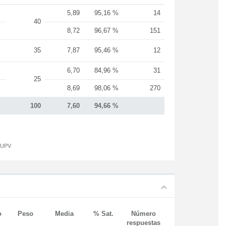
5,89
95,16 %
14
40
8,72
96,67 %
151
35
7,87
95,46 %
12
6,70
84,96 %
31
25
8,69
98,06 %
270
100
7,60
94,66 %
a UPV
o
Peso
Media
% Sat.
Número
respuestas