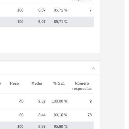
100
6,07
85,71 %
7
100
6,07
85,71 %
o
Peso
Media
% Sat.
Número
respuestas
40
9,52
100,00 %
9
60
8,44
93,16 %
78
100
8,87
95,90 %