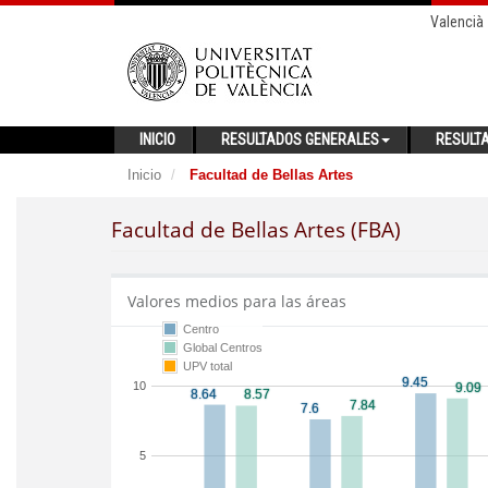
Valencià
INICIO
RESULTADOS GENERALES
RESULT
Inicio
Facultad de Bellas Artes
Facultad de Bellas Artes (FBA)
Valores medios para las áreas
Centro
Global Centros
UPV total
10
5