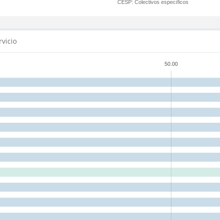
CESP:
Colectivos específicos
rvicio
50.00