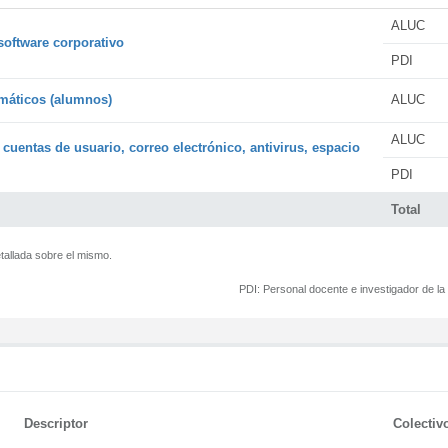
ALUC
software corporativo
PDI
rmáticos (alumnos)
ALUC
ALUC
 cuentas de usuario, correo electrónico, antivirus, espacio
PDI
Total
tallada sobre el mismo.
PDI:
Personal docente e investigador de l
Descriptor
Colectiv