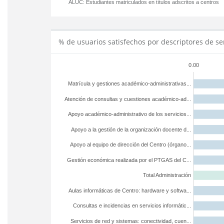
ALUC:
Estudiantes matriculados en títulos adscritos a centros
% de usuarios satisfechos por descriptores de se
0.00
Matrícula y gestiones académico-administrativas...
Atención de consultas y cuestiones académico-ad...
Apoyo académico-administrativo de los servicios...
Apoyo a la gestión de la organización docente d...
Apoyo al equipo de dirección del Centro (órgano...
Gestión económica realizada por el PTGAS del C...
Total Administración
Aulas informáticas de Centro: hardware y softwa...
Consultas e incidencias en servicios informátic...
Servicios de red y sistemas: conectividad, cuen...