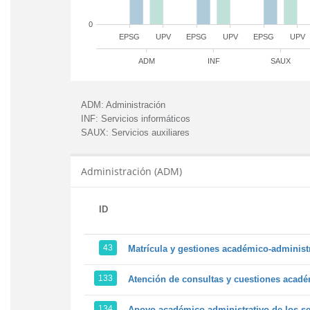
0
EPSG
UPV
EPSG
UPV
EPSG
UPV
ADM
INF
SAUX
ADM:
Administración
INF:
Servicios informáticos
SAUX:
Servicios auxiliares
Administración (ADM)
ID
43
Matrícula y gestiones académico-administra
133
Atención de consultas y cuestiones académ
134
Apoyo académico-administrativo de los ser