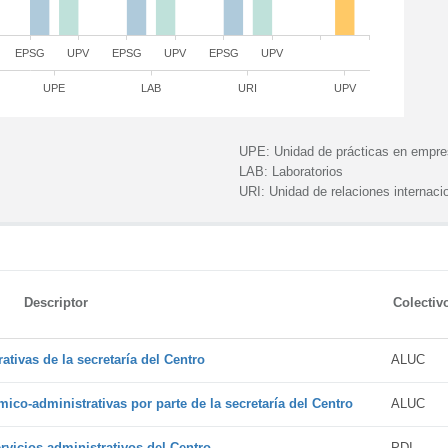
EPSG
UPV
EPSG
UPV
EPSG
UPV
UPE
LAB
URI
UPV
UPE:
Unidad de prácticas en empr
LAB:
Laboratorios
URI:
Unidad de relaciones internaci
Descriptor
Colectiv
tivas de la secretaría del Centro
ALUC
ico-administrativas por parte de la secretaría del Centro
ALUC
vicios administrativos del Centro
PDI