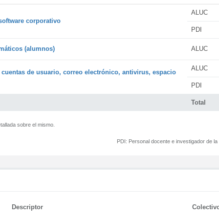
ALUC
software corporativo
PDI
rmáticos (alumnos)
ALUC
ALUC
 cuentas de usuario, correo electrónico, antivirus, espacio
PDI
Total
tallada sobre el mismo.
PDI:
Personal docente e investigador de l
Descriptor
Colectiv