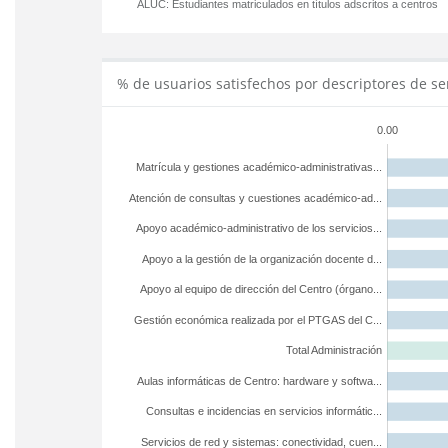
ALUC:
Estudiantes matriculados en títulos adscritos a centros
% de usuarios satisfechos por descriptores de se
0.00
Matrícula y gestiones académico-administrativas...
Atención de consultas y cuestiones académico-ad...
Apoyo académico-administrativo de los servicios...
Apoyo a la gestión de la organización docente d...
Apoyo al equipo de dirección del Centro (órgano...
Gestión económica realizada por el PTGAS del C...
Total Administración
Aulas informáticas de Centro: hardware y softwa...
Consultas e incidencias en servicios informátic...
Servicios de red y sistemas: conectividad, cuen...