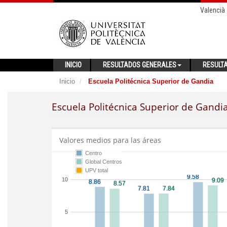
Valencià
INICIO
RESULTADOS GENERALES
RESULT
Inicio
Escuela Politécnica Superior de Gandia
Escuela Politécnica Superior de Gandi
Valores medios para las áreas
Centro
Global Centros
UPV total
10
5