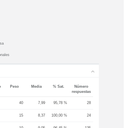
esa
onales
o
Peso
Media
% Sat.
Número
respuestas
40
7,99
95,78 %
28
15
8,37
100,00 %
24
10
9,05
96,45 %
135