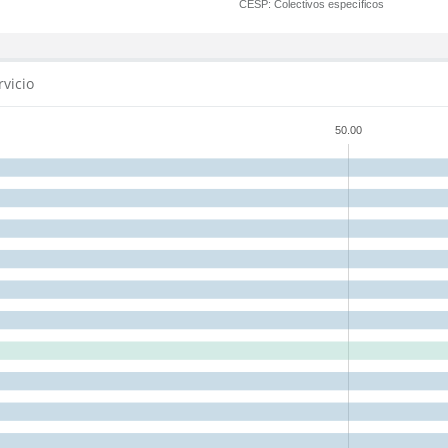
CESP:
Colectivos específicos
rvicio
50.00