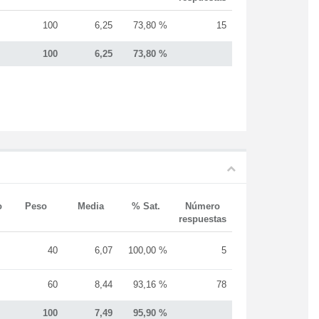
100
6,25
73,80 %
15
100
6,25
73,80 %
o
Peso
Media
% Sat.
Número
respuestas
40
6,07
100,00 %
5
60
8,44
93,16 %
78
100
7,49
95,90 %