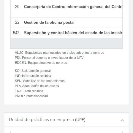
20
Conserjería de Centro: información general del Centro y ot
22
Gestión de la oficina postal
542
Supervisión y control básico del estado de las instalaciones
ALUC:
Estudiantes matriculados en títulos adscritos a centros
PDI:
Personal docente e investigador de la UPV
EDCEN:
Equipo directivo de centros
SG:
Satisfacción general
INF:
Información recibida
SEN:
Sencillez de los mecanismos
PLA:
Adecuación de los plazos
TRA:
Trato recibido
PROF:
Profesionalidad
Unidad de prácticas en empresa (UPE)