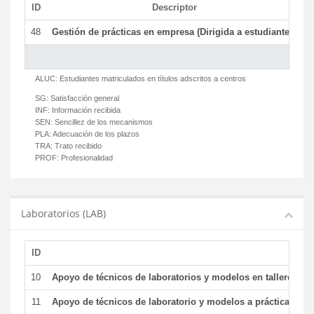
ID
Descriptor
C
48
Gestión de prácticas en empresa (Dirigida a estudiantes)
T
ALUC:
Estudiantes matriculados en títulos adscritos a centros
SG:
Satisfacción general
INF:
Información recibida
SEN:
Sencillez de los mecanismos
PLA:
Adecuación de los plazos
TRA:
Trato recibido
PROF:
Profesionalidad
Laboratorios (LAB)
ID
De
10
Apoyo de técnicos de laboratorios y modelos en talleres/la
11
Apoyo de técnicos de laboratorio y modelos a prácticas y ge