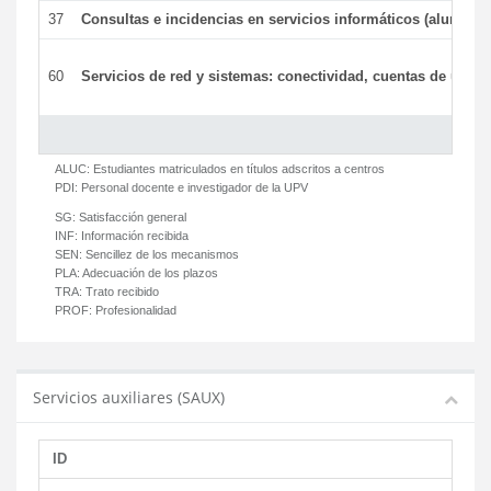
37
Consultas e incidencias en servicios informáticos (alumnos
60
Servicios de red y sistemas: conectividad, cuentas de usuari
ALUC:
Estudiantes matriculados en títulos adscritos a centros
PDI:
Personal docente e investigador de la UPV
SG:
Satisfacción general
INF:
Información recibida
SEN:
Sencillez de los mecanismos
PLA:
Adecuación de los plazos
TRA:
Trato recibido
PROF:
Profesionalidad
Servicios auxiliares (SAUX)
ID