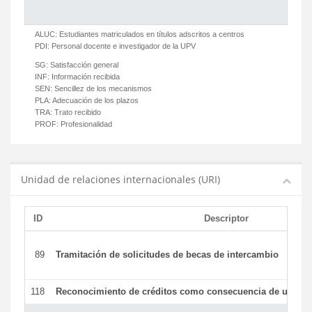
ALUC:
Estudiantes matriculados en títulos adscritos a centros
PDI:
Personal docente e investigador de la UPV
SG:
Satisfacción general
INF:
Información recibida
SEN:
Sencillez de los mecanismos
PLA:
Adecuación de los plazos
TRA:
Trato recibido
PROF:
Profesionalidad
Unidad de relaciones internacionales (URI)
ID
Descriptor
89
Tramitación de solicitudes de becas de intercambio
118
Reconocimiento de créditos como consecuencia de un per