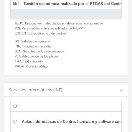
557
Gestión económica realizada por el PTGAS del Centro del 
ALUC:
Estudiantes matriculados en títulos adscritos a centros
PDI:
Personal docente e investigador de la UPV
EDCEN:
Equipo directivo de centros
SG:
Satisfacción general
INF:
Información recibida
SEN:
Sencillez de los mecanismos
PLA:
Adecuación de los plazos
TRA:
Trato recibido
PROF:
Profesionalidad
Servicios informáticos (INF)
ID
17
Aulas informáticas de Centro: hardware y software corporat