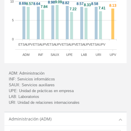
10
5
0
ETSA
UPV
ETSA
UPV
ETSA
UPV
ETSA
UPV
ETSA
UPV
ETSA
UPV
ADM
INF
SAUX
UPE
LAB
URI
UPV
ADM:
Administración
INF:
Servicios informáticos
SAUX:
Servicios auxiliares
UPE:
Unidad de prácticas en empresa
LAB:
Laboratorios
URI:
Unidad de relaciones internacionales
Administración (ADM)