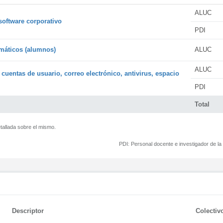
ALUC
software corporativo
PDI
rmáticos (alumnos)
ALUC
ALUC
 cuentas de usuario, correo electrónico, antivirus, espacio
PDI
Total
tallada sobre el mismo.
PDI:
Personal docente e investigador de l
Descriptor
Colectiv