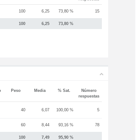
100
6,25
73,80 %
15
100
6,25
73,80 %
o
Peso
Media
% Sat.
Número
respuestas
40
6,07
100,00 %
5
60
8,44
93,16 %
78
100
7,49
95,90 %