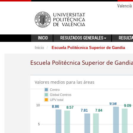
Valencià
INICIO
RESULTADOS GENERALES
RESULT
Inicio
Escuela Politécnica Superior de Gandia
Escuela Politécnica Superior de Gandi
Valores medios para las áreas
Centro
Global Centros
UPV total
10
5