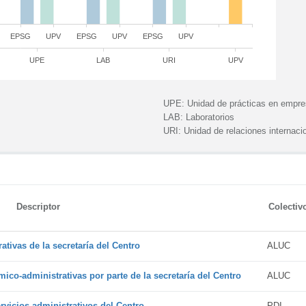
EPSG
UPV
EPSG
UPV
EPSG
UPV
UPE
LAB
URI
UPV
UPE:
Unidad de prácticas en empr
LAB:
Laboratorios
URI:
Unidad de relaciones internaci
Descriptor
Colectiv
tivas de la secretaría del Centro
ALUC
ico-administrativas por parte de la secretaría del Centro
ALUC
vicios administrativos del Centro
PDI