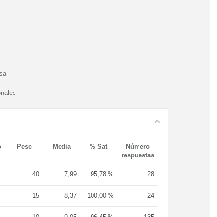
esa
onales
o
Peso
Media
% Sat.
Número
respuestas
40
7,99
95,78 %
28
15
8,37
100,00 %
24
10
9,05
96,45 %
135