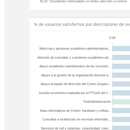
ALUC:
Estudiantes matriculados en títulos adscritos a centros
% de usuarios satisfechos por descriptores de se
0.00
Matrícula y gestiones académico-administrativas...
Atención de consultas y cuestiones académico-ad...
Apoyo académico-administrativo de los servicios...
Apoyo a la gestión de la organización docente d...
Apoyo al equipo de dirección del Centro (órgano...
Gestión económica realizada por el PTGAS del C...
Total Administración
Aulas informáticas de Centro: hardware y softwa...
Consultas e incidencias en servicios informátic...
Servicios de red y sistemas: conectividad, cuen...