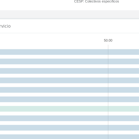
CESP:
Colectivos específicos
rvicio
50.00