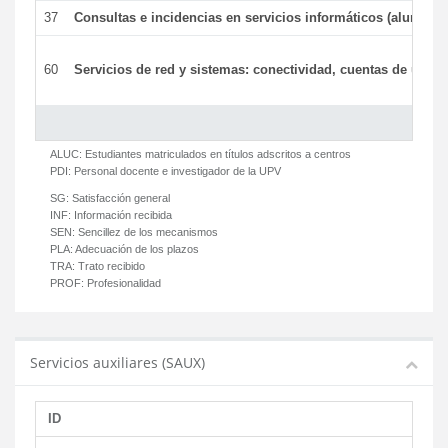
37
Consultas e incidencias en servicios informáticos (alumnos
60
Servicios de red y sistemas: conectividad, cuentas de usuari
ALUC:
Estudiantes matriculados en títulos adscritos a centros
PDI:
Personal docente e investigador de la UPV
SG:
Satisfacción general
INF:
Información recibida
SEN:
Sencillez de los mecanismos
PLA:
Adecuación de los plazos
TRA:
Trato recibido
PROF:
Profesionalidad
Servicios auxiliares (SAUX)
ID