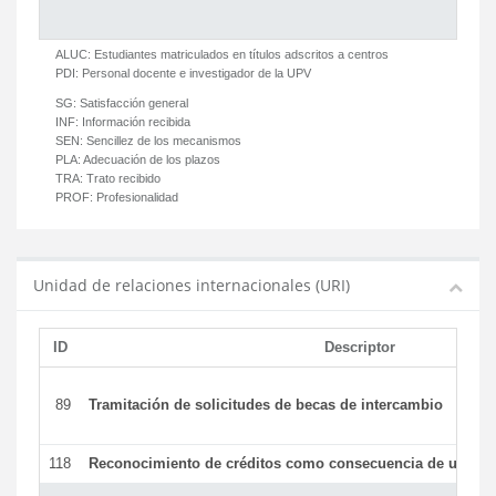
ALUC:
Estudiantes matriculados en títulos adscritos a centros
PDI:
Personal docente e investigador de la UPV
SG:
Satisfacción general
INF:
Información recibida
SEN:
Sencillez de los mecanismos
PLA:
Adecuación de los plazos
TRA:
Trato recibido
PROF:
Profesionalidad
Unidad de relaciones internacionales (URI)
ID
Descriptor
89
Tramitación de solicitudes de becas de intercambio
118
Reconocimiento de créditos como consecuencia de un per