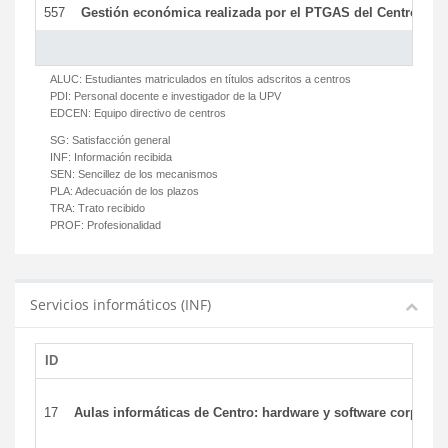
557
Gestión económica realizada por el PTGAS del Centro del 
ALUC:
Estudiantes matriculados en títulos adscritos a centros
PDI:
Personal docente e investigador de la UPV
EDCEN:
Equipo directivo de centros
SG:
Satisfacción general
INF:
Información recibida
SEN:
Sencillez de los mecanismos
PLA:
Adecuación de los plazos
TRA:
Trato recibido
PROF:
Profesionalidad
Servicios informáticos (INF)
ID
17
Aulas informáticas de Centro: hardware y software corporat