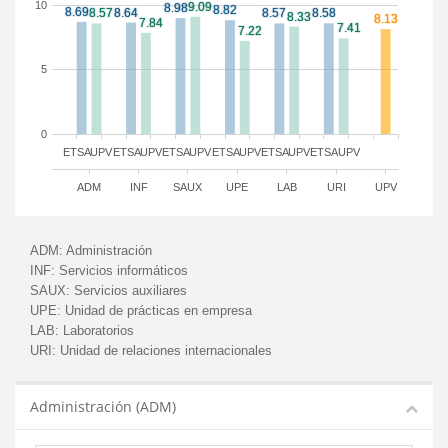
10
5
0
ETSA
UPV
ETSA
UPV
ETSA
UPV
ETSA
UPV
ETSA
UPV
ETSA
UPV
ADM
INF
SAUX
UPE
LAB
URI
UPV
ADM:
Administración
INF:
Servicios informáticos
SAUX:
Servicios auxiliares
UPE:
Unidad de prácticas en empresa
LAB:
Laboratorios
URI:
Unidad de relaciones internacionales
Administración (ADM)