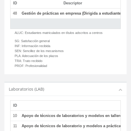
ID
Descriptor
C
48
Gestión de prácticas en empresa (Dirigida a estudiantes)
T
ALUC:
Estudiantes matriculados en títulos adscritos a centros
SG:
Satisfacción general
INF:
Información recibida
SEN:
Sencillez de los mecanismos
PLA:
Adecuación de los plazos
TRA:
Trato recibido
PROF:
Profesionalidad
Laboratorios (LAB)
ID
De
10
Apoyo de técnicos de laboratorios y modelos en talleres/la
11
Apoyo de técnicos de laboratorio y modelos a prácticas y ge