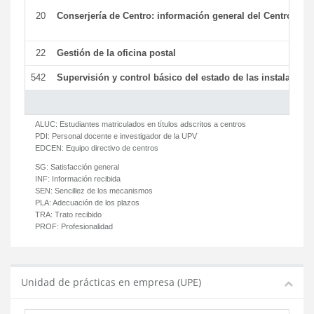
20
Conserjería de Centro: información general del Centro y ot
22
Gestión de la oficina postal
542
Supervisión y control básico del estado de las instalaciones
ALUC:
Estudiantes matriculados en títulos adscritos a centros
PDI:
Personal docente e investigador de la UPV
EDCEN:
Equipo directivo de centros
SG:
Satisfacción general
INF:
Información recibida
SEN:
Sencillez de los mecanismos
PLA:
Adecuación de los plazos
TRA:
Trato recibido
PROF:
Profesionalidad
Unidad de prácticas en empresa (UPE)