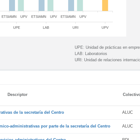
ETSIAMN
UPV
ETSIAMN
UPV
ETSIAMN
UPV
UPE
LAB
URI
UPV
UPE:
Unidad de prácticas en empr
LAB:
Laboratorios
URI:
Unidad de relaciones internaci
Descriptor
Colectiv
tivas de la secretaría del Centro
ALUC
ico-administrativas por parte de la secretaría del Centro
ALUC
vicios administrativos del Centro
PDI