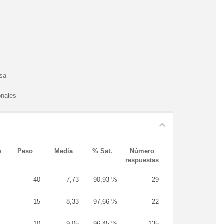
esa
onales
o
Peso
Media
% Sat.
Número
respuestas
40
7,73
90,93 %
29
15
8,33
97,66 %
22
10
9,05
96,45 %
135