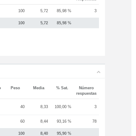
100
5,72
85,98 %
3
100
5,72
85,98 %
o
Peso
Media
% Sat.
Número
respuestas
40
8,33
100,00 %
3
60
8,44
93,16 %
78
100
8,40
95,90 %