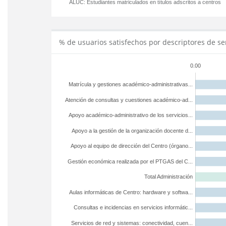
ALUC:
Estudiantes matriculados en títulos adscritos a centros
% de usuarios satisfechos por descriptores de se
0.00
Matrícula y gestiones académico-administrativas...
Atención de consultas y cuestiones académico-ad...
Apoyo académico-administrativo de los servicios...
Apoyo a la gestión de la organización docente d...
Apoyo al equipo de dirección del Centro (órgano...
Gestión económica realizada por el PTGAS del C...
Total Administración
Aulas informáticas de Centro: hardware y softwa...
Consultas e incidencias en servicios informátic...
Servicios de red y sistemas: conectividad, cuen...