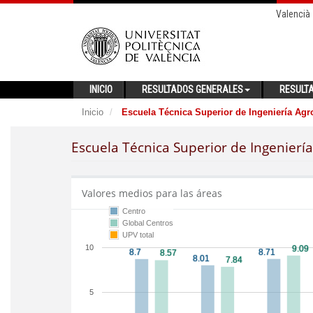
Valencià
INICIO
RESULTADOS GENERALES
RESULT
Inicio
Escuela Técnica Superior de Ingeniería Agr
Escuela Técnica Superior de Ingenierí
Valores medios para las áreas
Centro
Global Centros
UPV total
10
5