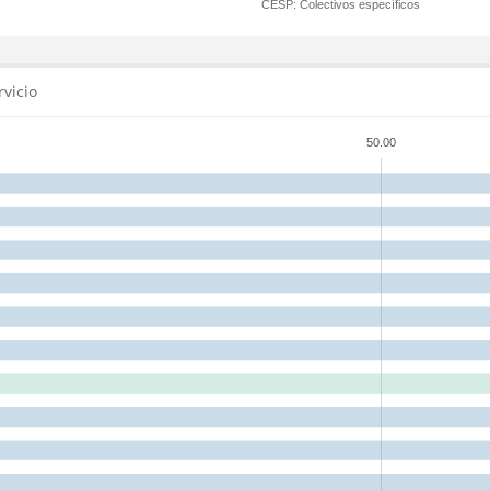
CESP:
Colectivos específicos
rvicio
50.00