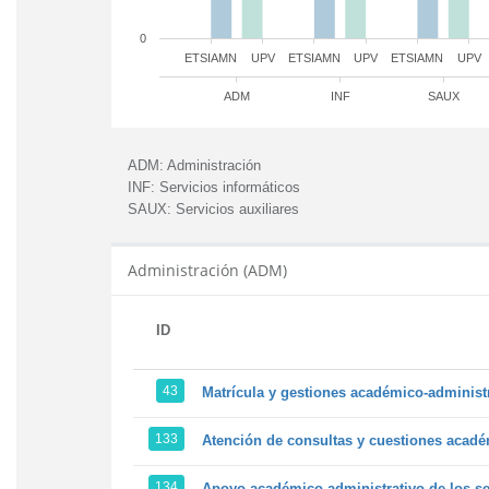
0
ETSIAMN
UPV
ETSIAMN
UPV
ETSIAMN
UPV
ADM
INF
SAUX
ADM:
Administración
INF:
Servicios informáticos
SAUX:
Servicios auxiliares
Administración (ADM)
ID
43
Matrícula y gestiones académico-administra
133
Atención de consultas y cuestiones académ
134
Apoyo académico-administrativo de los ser