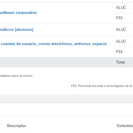
ALUC
software corporativo
PDI
rmáticos (alumnos)
ALUC
ALUC
 cuentas de usuario, correo electrónico, antivirus, espacio
PDI
Total
tallada sobre el mismo.
PDI:
Personal docente e investigador de l
Descriptor
Colectiv