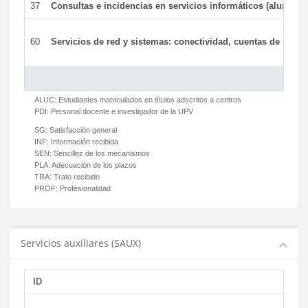
37
Consultas e incidencias en servicios informáticos (alumnos
60
Servicios de red y sistemas: conectividad, cuentas de usuari
ALUC:
Estudiantes matriculados en títulos adscritos a centros
PDI:
Personal docente e investigador de la UPV
SG:
Satisfacción general
INF:
Información recibida
SEN:
Sencillez de los mecanismos
PLA:
Adecuación de los plazos
TRA:
Trato recibido
PROF:
Profesionalidad
Servicios auxiliares (SAUX)
ID