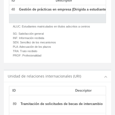
ID
Descriptor
C
48
Gestión de prácticas en empresa (Dirigida a estudiantes)
T
ALUC:
Estudiantes matriculados en títulos adscritos a centros
SG:
Satisfacción general
INF:
Información recibida
SEN:
Sencillez de los mecanismos
PLA:
Adecuación de los plazos
TRA:
Trato recibido
PROF:
Profesionalidad
Unidad de relaciones internacionales (URI)
ID
Descriptor
89
Tramitación de solicitudes de becas de intercambio