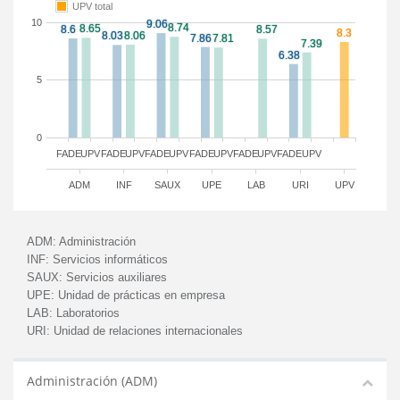
UPV total
10
5
0
FADE
UPV
FADE
UPV
FADE
UPV
FADE
UPV
FADE
UPV
FADE
UPV
ADM
INF
SAUX
UPE
LAB
URI
UPV
ADM:
Administración
INF:
Servicios informáticos
SAUX:
Servicios auxiliares
UPE:
Unidad de prácticas en empresa
LAB:
Laboratorios
URI:
Unidad de relaciones internacionales
Administración (ADM)