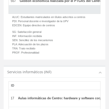
557
Gestión económica realizada por el PTGAS del Centro del 
ALUC:
Estudiantes matriculados en títulos adscritos a centros
PDI:
Personal docente e investigador de la UPV
EDCEN:
Equipo directivo de centros
SG:
Satisfacción general
INF:
Información recibida
SEN:
Sencillez de los mecanismos
PLA:
Adecuación de los plazos
TRA:
Trato recibido
PROF:
Profesionalidad
Servicios informáticos (INF)
ID
17
Aulas informáticas de Centro: hardware y software corporat