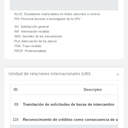
ALUC:
Estudiantes matriculados en títulos adscritos a centros
PDI:
Personal docente e investigador de la UPV
SG:
Satisfacción general
INF:
Información recibida
SEN:
Sencillez de los mecanismos
PLA:
Adecuación de los plazos
TRA:
Trato recibido
PROF:
Profesionalidad
Unidad de relaciones internacionales (URI)
ID
Descriptor
89
Tramitación de solicitudes de becas de intercambio
118
Reconocimiento de créditos como consecuencia de un per