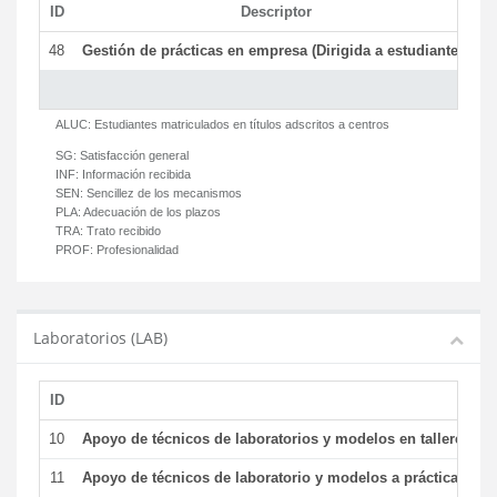
ID
Descriptor
C
48
Gestión de prácticas en empresa (Dirigida a estudiantes)
T
ALUC:
Estudiantes matriculados en títulos adscritos a centros
SG:
Satisfacción general
INF:
Información recibida
SEN:
Sencillez de los mecanismos
PLA:
Adecuación de los plazos
TRA:
Trato recibido
PROF:
Profesionalidad
Laboratorios (LAB)
ID
De
10
Apoyo de técnicos de laboratorios y modelos en talleres/la
11
Apoyo de técnicos de laboratorio y modelos a prácticas y ge