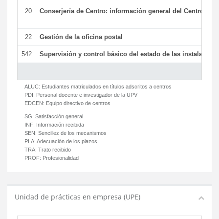
20
Conserjería de Centro: información general del Centro y ot
22
Gestión de la oficina postal
542
Supervisión y control básico del estado de las instalaciones
ALUC:
Estudiantes matriculados en títulos adscritos a centros
PDI:
Personal docente e investigador de la UPV
EDCEN:
Equipo directivo de centros
SG:
Satisfacción general
INF:
Información recibida
SEN:
Sencillez de los mecanismos
PLA:
Adecuación de los plazos
TRA:
Trato recibido
PROF:
Profesionalidad
Unidad de prácticas en empresa (UPE)