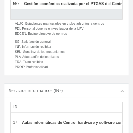
557
Gestión económica realizada por el PTGAS del Centro del 
ALUC:
Estudiantes matriculados en títulos adscritos a centros
PDI:
Personal docente e investigador de la UPV
EDCEN:
Equipo directivo de centros
SG:
Satisfacción general
INF:
Información recibida
SEN:
Sencillez de los mecanismos
PLA:
Adecuación de los plazos
TRA:
Trato recibido
PROF:
Profesionalidad
Servicios informáticos (INF)
ID
17
Aulas informáticas de Centro: hardware y software corporat