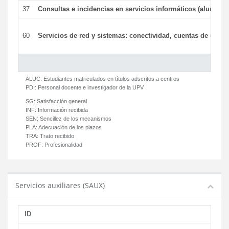
37
Consultas e incidencias en servicios informáticos (alumnos
60
Servicios de red y sistemas: conectividad, cuentas de usuari
ALUC:
Estudiantes matriculados en títulos adscritos a centros
PDI:
Personal docente e investigador de la UPV
SG:
Satisfacción general
INF:
Información recibida
SEN:
Sencillez de los mecanismos
PLA:
Adecuación de los plazos
TRA:
Trato recibido
PROF:
Profesionalidad
Servicios auxiliares (SAUX)
ID