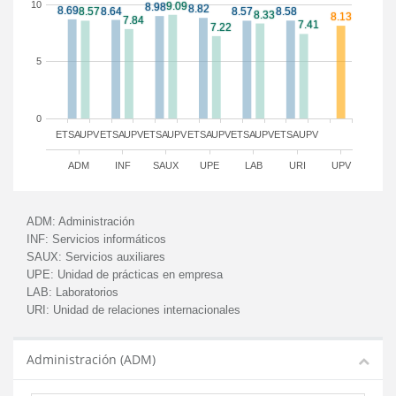
10
5
0
ETSA
UPV
ETSA
UPV
ETSA
UPV
ETSA
UPV
ETSA
UPV
ETSA
UPV
ADM
INF
SAUX
UPE
LAB
URI
UPV
ADM:
Administración
INF:
Servicios informáticos
SAUX:
Servicios auxiliares
UPE:
Unidad de prácticas en empresa
LAB:
Laboratorios
URI:
Unidad de relaciones internacionales
Administración (ADM)