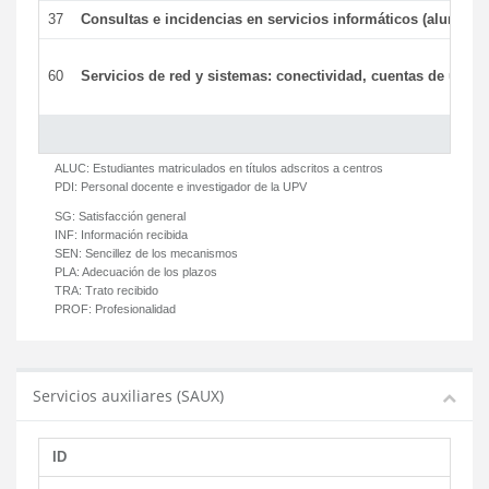
37
Consultas e incidencias en servicios informáticos (alumnos
60
Servicios de red y sistemas: conectividad, cuentas de usuari
ALUC:
Estudiantes matriculados en títulos adscritos a centros
PDI:
Personal docente e investigador de la UPV
SG:
Satisfacción general
INF:
Información recibida
SEN:
Sencillez de los mecanismos
PLA:
Adecuación de los plazos
TRA:
Trato recibido
PROF:
Profesionalidad
Servicios auxiliares (SAUX)
ID