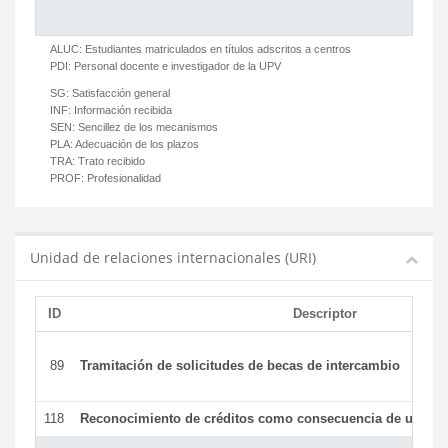
ALUC:
Estudiantes matriculados en títulos adscritos a centros
PDI:
Personal docente e investigador de la UPV
SG:
Satisfacción general
INF:
Información recibida
SEN:
Sencillez de los mecanismos
PLA:
Adecuación de los plazos
TRA:
Trato recibido
PROF:
Profesionalidad
Unidad de relaciones internacionales (URI)
ID
Descriptor
89
Tramitación de solicitudes de becas de intercambio
118
Reconocimiento de créditos como consecuencia de un per