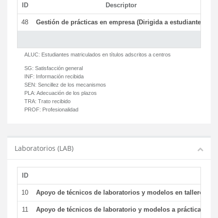
ID
Descriptor
C
48
Gestión de prácticas en empresa (Dirigida a estudiantes)
T
ALUC:
Estudiantes matriculados en títulos adscritos a centros
SG:
Satisfacción general
INF:
Información recibida
SEN:
Sencillez de los mecanismos
PLA:
Adecuación de los plazos
TRA:
Trato recibido
PROF:
Profesionalidad
Laboratorios (LAB)
ID
De
10
Apoyo de técnicos de laboratorios y modelos en talleres/la
11
Apoyo de técnicos de laboratorio y modelos a prácticas y ge