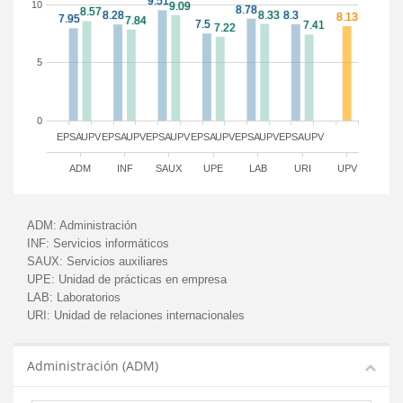
10
5
0
EPSA
UPV
EPSA
UPV
EPSA
UPV
EPSA
UPV
EPSA
UPV
EPSA
UPV
ADM
INF
SAUX
UPE
LAB
URI
UPV
ADM:
Administración
INF:
Servicios informáticos
SAUX:
Servicios auxiliares
UPE:
Unidad de prácticas en empresa
LAB:
Laboratorios
URI:
Unidad de relaciones internacionales
Administración (ADM)