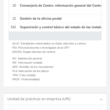
20
Conserjería de Centro: información general del Centro y ot
22
Gestión de la oficina postal
542
Supervisión y control básico del estado de las instalaciones
ALUC:
Estudiantes matriculados en títulos adscritos a centros
PDI:
Personal docente e investigador de la UPV
EDCEN:
Equipo directivo de centros
SG:
Satisfacción general
INF:
Información recibida
SEN:
Sencillez de los mecanismos
PLA:
Adecuación de los plazos
TRA:
Trato recibido
PROF:
Profesionalidad
Unidad de prácticas en empresa (UPE)