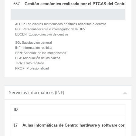
557
Gestión económica realizada por el PTGAS del Centro del 
ALUC:
Estudiantes matriculados en títulos adscritos a centros
PDI:
Personal docente e investigador de la UPV
EDCEN:
Equipo directivo de centros
SG:
Satisfacción general
INF:
Información recibida
SEN:
Sencillez de los mecanismos
PLA:
Adecuación de los plazos
TRA:
Trato recibido
PROF:
Profesionalidad
Servicios informáticos (INF)
ID
17
Aulas informáticas de Centro: hardware y software corporat