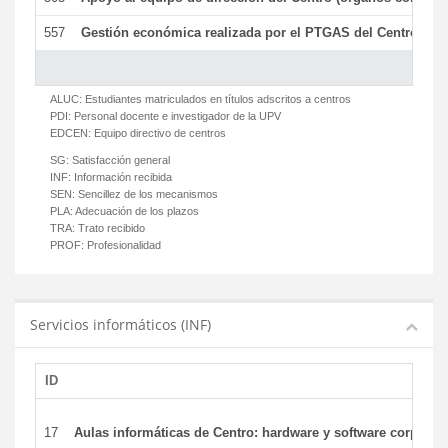
557
Gestión económica realizada por el PTGAS del Centro del 
ALUC:
Estudiantes matriculados en títulos adscritos a centros
PDI:
Personal docente e investigador de la UPV
EDCEN:
Equipo directivo de centros
SG:
Satisfacción general
INF:
Información recibida
SEN:
Sencillez de los mecanismos
PLA:
Adecuación de los plazos
TRA:
Trato recibido
PROF:
Profesionalidad
Servicios informáticos (INF)
ID
17
Aulas informáticas de Centro: hardware y software corporat