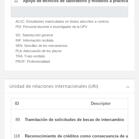
11
Apoyo de técnicos de laboratorio y modelos a prácticas y ge
ALUC:
Estudiantes matriculados en títulos adscritos a centros
PDI:
Personal docente e investigador de la UPV
SG:
Satisfacción general
INF:
Información recibida
SEN:
Sencillez de los mecanismos
PLA:
Adecuación de los plazos
TRA:
Trato recibido
PROF:
Profesionalidad
Unidad de relaciones internacionales (URI)
ID
Descriptor
89
Tramitación de solicitudes de becas de intercambio
118
Reconocimiento de créditos como consecuencia de un per