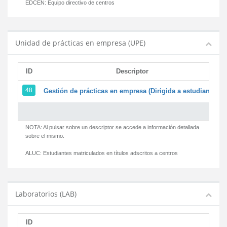
EDCEN:
Equipo directivo de centros
Unidad de prácticas en empresa (UPE)
ID
Descriptor
48
Gestión de prácticas en empresa (Dirigida a estudiantes)
NOTA: Al pulsar sobre un descriptor se accede a información detallada
sobre el mismo.
ALUC:
Estudiantes matriculados en títulos adscritos a centros
Laboratorios (LAB)
ID
D