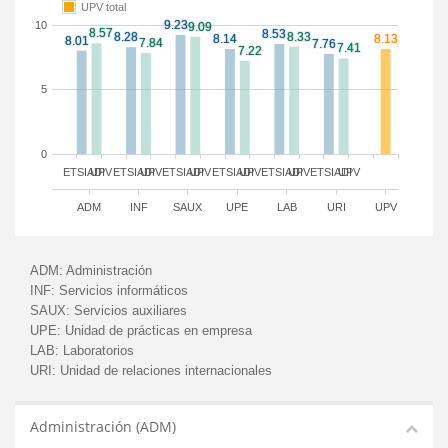
UPV total
10
5
0
ETSIADI
UPV
ETSIADI
UPV
ETSIADI
UPV
ETSIADI
UPV
ETSIADI
UPV
ETSIADI
UPV
ADM
INF
SAUX
UPE
LAB
URI
UPV
ADM:
Administración
INF:
Servicios informáticos
SAUX:
Servicios auxiliares
UPE:
Unidad de prácticas en empresa
LAB:
Laboratorios
URI:
Unidad de relaciones internacionales
Administración (ADM)