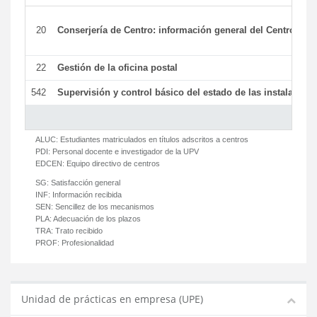
20
Conserjería de Centro: información general del Centro y ot
22
Gestión de la oficina postal
542
Supervisión y control básico del estado de las instalaciones
ALUC:
Estudiantes matriculados en títulos adscritos a centros
PDI:
Personal docente e investigador de la UPV
EDCEN:
Equipo directivo de centros
SG:
Satisfacción general
INF:
Información recibida
SEN:
Sencillez de los mecanismos
PLA:
Adecuación de los plazos
TRA:
Trato recibido
PROF:
Profesionalidad
Unidad de prácticas en empresa (UPE)