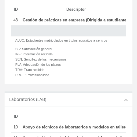
ID
Descriptor
C
48
Gestión de prácticas en empresa (Dirigida a estudiantes)
T
ALUC:
Estudiantes matriculados en títulos adscritos a centros
SG:
Satisfacción general
INF:
Información recibida
SEN:
Sencillez de los mecanismos
PLA:
Adecuación de los plazos
TRA:
Trato recibido
PROF:
Profesionalidad
Laboratorios (LAB)
ID
De
10
Apoyo de técnicos de laboratorios y modelos en talleres/la