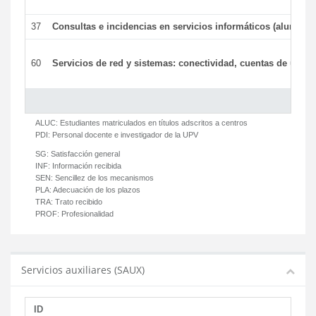
37
Consultas e incidencias en servicios informáticos (alumnos
60
Servicios de red y sistemas: conectividad, cuentas de usuari
ALUC:
Estudiantes matriculados en títulos adscritos a centros
PDI:
Personal docente e investigador de la UPV
SG:
Satisfacción general
INF:
Información recibida
SEN:
Sencillez de los mecanismos
PLA:
Adecuación de los plazos
TRA:
Trato recibido
PROF:
Profesionalidad
Servicios auxiliares (SAUX)
ID