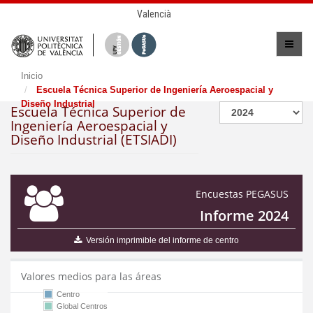
Valencià
Inicio
Escuela Técnica Superior de Ingeniería Aeroespacial y
Diseño Industrial
Escuela Técnica Superior de
Ingeniería Aeroespacial y
Diseño Industrial (ETSIADI)
Encuestas PEGASUS
Informe 2024
Versión imprimible del informe de centro
Valores medios para las áreas
Centro
Global Centros