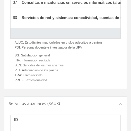
37
Consultas e incidencias en servicios informáticos (alumnos
60
Servicios de red y sistemas: conectividad, cuentas de usuari
ALUC:
Estudiantes matriculados en títulos adscritos a centros
PDI:
Personal docente e investigador de la UPV
SG:
Satisfacción general
INF:
Información recibida
SEN:
Sencillez de los mecanismos
PLA:
Adecuación de los plazos
TRA:
Trato recibido
PROF:
Profesionalidad
Servicios auxiliares (SAUX)
ID