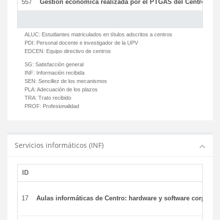
557
Gestión económica realizada por el PTGAS del Centro del 
ALUC:
Estudiantes matriculados en títulos adscritos a centros
PDI:
Personal docente e investigador de la UPV
EDCEN:
Equipo directivo de centros
SG:
Satisfacción general
INF:
Información recibida
SEN:
Sencillez de los mecanismos
PLA:
Adecuación de los plazos
TRA:
Trato recibido
PROF:
Profesionalidad
Servicios informáticos (INF)
ID
17
Aulas informáticas de Centro: hardware y software corporat