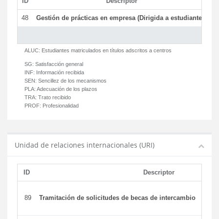
ID
Descriptor
C
48
Gestión de prácticas en empresa (Dirigida a estudiantes)
T
ALUC:
Estudiantes matriculados en títulos adscritos a centros
SG:
Satisfacción general
INF:
Información recibida
SEN:
Sencillez de los mecanismos
PLA:
Adecuación de los plazos
TRA:
Trato recibido
PROF:
Profesionalidad
Unidad de relaciones internacionales (URI)
ID
Descriptor
89
Tramitación de solicitudes de becas de intercambio