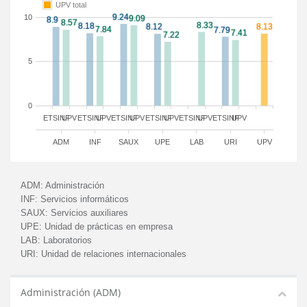
UPV total
10
5
0
ETSINF
UPV
ETSINF
UPV
ETSINF
UPV
ETSINF
UPV
ETSINF
UPV
ETSINF
UPV
ADM
INF
SAUX
UPE
LAB
URI
UPV
ADM:
Administración
INF:
Servicios informáticos
SAUX:
Servicios auxiliares
UPE:
Unidad de prácticas en empresa
LAB:
Laboratorios
URI:
Unidad de relaciones internacionales
Administración (ADM)