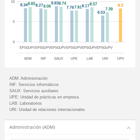
10
5
0
EPSG
UPV
EPSG
UPV
EPSG
UPV
EPSG
UPV
EPSG
UPV
EPSG
UPV
ADM
INF
SAUX
UPE
LAB
URI
UPV
ADM:
Administración
INF:
Servicios informáticos
SAUX:
Servicios auxiliares
UPE:
Unidad de prácticas en empresa
LAB:
Laboratorios
URI:
Unidad de relaciones internacionales
Administración (ADM)