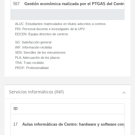
557
Gestión económica realizada por el PTGAS del Centro del 
ALUC:
Estudiantes matriculados en títulos adscritos a centros
PDI:
Personal docente e investigador de la UPV
EDCEN:
Equipo directivo de centros
SG:
Satisfacción general
INF:
Información recibida
SEN:
Sencillez de los mecanismos
PLA:
Adecuación de los plazos
TRA:
Trato recibido
PROF:
Profesionalidad
Servicios informáticos (INF)
ID
17
Aulas informáticas de Centro: hardware y software corporat