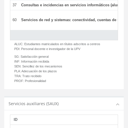
37
Consultas e incidencias en servicios informáticos (alumnos
60
Servicios de red y sistemas: conectividad, cuentas de usuari
ALUC:
Estudiantes matriculados en títulos adscritos a centros
PDI:
Personal docente e investigador de la UPV
SG:
Satisfacción general
INF:
Información recibida
SEN:
Sencillez de los mecanismos
PLA:
Adecuación de los plazos
TRA:
Trato recibido
PROF:
Profesionalidad
Servicios auxiliares (SAUX)
ID