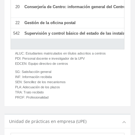
20
Conserjería de Centro: información general del Centro y ot
22
Gestión de la oficina postal
542
Supervisión y control básico del estado de las instalaciones
ALUC:
Estudiantes matriculados en títulos adscritos a centros
PDI:
Personal docente e investigador de la UPV
EDCEN:
Equipo directivo de centros
SG:
Satisfacción general
INF:
Información recibida
SEN:
Sencillez de los mecanismos
PLA:
Adecuación de los plazos
TRA:
Trato recibido
PROF:
Profesionalidad
Unidad de prácticas en empresa (UPE)