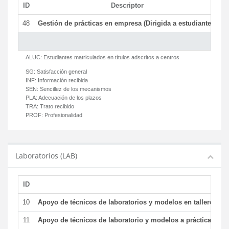
ID
Descriptor
C
48
Gestión de prácticas en empresa (Dirigida a estudiantes)
T
ALUC:
Estudiantes matriculados en títulos adscritos a centros
SG:
Satisfacción general
INF:
Información recibida
SEN:
Sencillez de los mecanismos
PLA:
Adecuación de los plazos
TRA:
Trato recibido
PROF:
Profesionalidad
Laboratorios (LAB)
ID
De
10
Apoyo de técnicos de laboratorios y modelos en talleres/la
11
Apoyo de técnicos de laboratorio y modelos a prácticas y ge