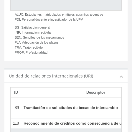
ALUC:
Estudiantes matriculados en títulos adscritos a centros
PDI:
Personal docente e investigador de la UPV
SG:
Satisfacción general
INF:
Información recibida
SEN:
Sencillez de los mecanismos
PLA:
Adecuación de los plazos
TRA:
Trato recibido
PROF:
Profesionalidad
Unidad de relaciones internacionales (URI)
ID
Descriptor
89
Tramitación de solicitudes de becas de intercambio
118
Reconocimiento de créditos como consecuencia de un per