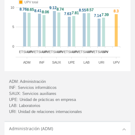
UPV total
10
5
0
ETSIAMN
UPV
ETSIAMN
UPV
ETSIAMN
UPV
ETSIAMN
UPV
ETSIAMN
UPV
ETSIAMN
UPV
ADM
INF
SAUX
UPE
LAB
URI
UPV
ADM:
Administración
INF:
Servicios informáticos
SAUX:
Servicios auxiliares
UPE:
Unidad de prácticas en empresa
LAB:
Laboratorios
URI:
Unidad de relaciones internacionales
Administración (ADM)