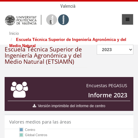
Valencià
Inicio
Escuela Técnica Superior de Ingeniería Agronómica y del
Medio Natural
Escuela Técnica Superior de
Ingeniería Agronómica y del
Medio Natural (ETSIAMN)
Encuestas PEGASUS
Informe 2023
Versión imprimible del informe de centro
Valores medios para las áreas
Centro
Global Centros