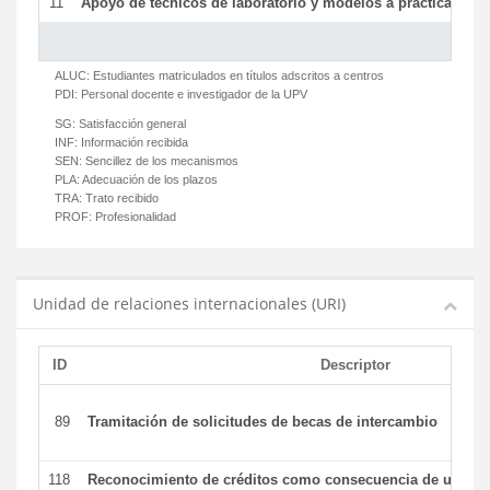
11
Apoyo de técnicos de laboratorio y modelos a prácticas y ge
ALUC:
Estudiantes matriculados en títulos adscritos a centros
PDI:
Personal docente e investigador de la UPV
SG:
Satisfacción general
INF:
Información recibida
SEN:
Sencillez de los mecanismos
PLA:
Adecuación de los plazos
TRA:
Trato recibido
PROF:
Profesionalidad
Unidad de relaciones internacionales (URI)
ID
Descriptor
89
Tramitación de solicitudes de becas de intercambio
118
Reconocimiento de créditos como consecuencia de un per