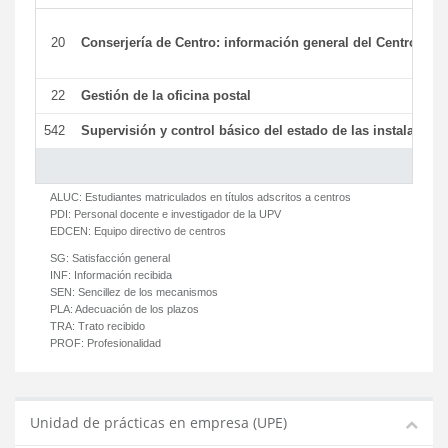
20
Conserjería de Centro: información general del Centro y ot
22
Gestión de la oficina postal
542
Supervisión y control básico del estado de las instalaciones
ALUC:
Estudiantes matriculados en títulos adscritos a centros
PDI:
Personal docente e investigador de la UPV
EDCEN:
Equipo directivo de centros
SG:
Satisfacción general
INF:
Información recibida
SEN:
Sencillez de los mecanismos
PLA:
Adecuación de los plazos
TRA:
Trato recibido
PROF:
Profesionalidad
Unidad de prácticas en empresa (UPE)