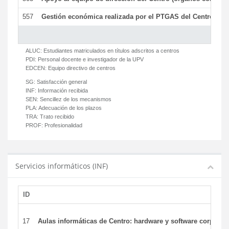
557
Gestión económica realizada por el PTGAS del Centro del 
ALUC:
Estudiantes matriculados en títulos adscritos a centros
PDI:
Personal docente e investigador de la UPV
EDCEN:
Equipo directivo de centros
SG:
Satisfacción general
INF:
Información recibida
SEN:
Sencillez de los mecanismos
PLA:
Adecuación de los plazos
TRA:
Trato recibido
PROF:
Profesionalidad
Servicios informáticos (INF)
ID
17
Aulas informáticas de Centro: hardware y software corporat