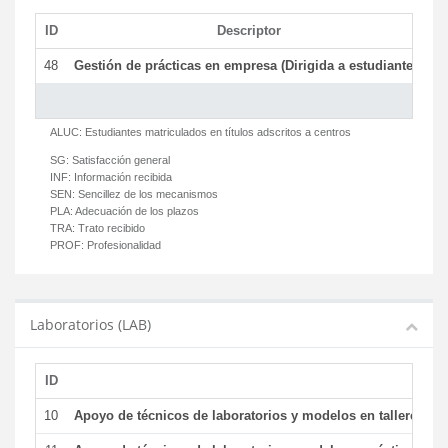
ID
Descriptor
C
48
Gestión de prácticas en empresa (Dirigida a estudiantes)
T
ALUC:
Estudiantes matriculados en títulos adscritos a centros
SG:
Satisfacción general
INF:
Información recibida
SEN:
Sencillez de los mecanismos
PLA:
Adecuación de los plazos
TRA:
Trato recibido
PROF:
Profesionalidad
Laboratorios (LAB)
ID
De
10
Apoyo de técnicos de laboratorios y modelos en talleres/la