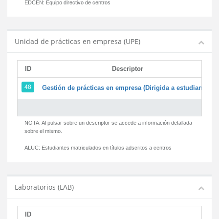
EDCEN:
Equipo directivo de centros
Unidad de prácticas en empresa (UPE)
ID
Descriptor
48
Gestión de prácticas en empresa (Dirigida a estudiantes)
NOTA: Al pulsar sobre un descriptor se accede a información detallada
sobre el mismo.
ALUC:
Estudiantes matriculados en títulos adscritos a centros
Laboratorios (LAB)
ID
D