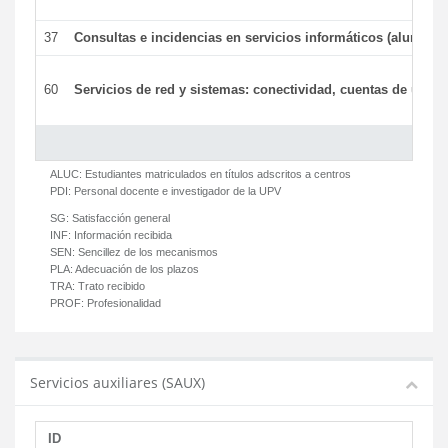
37
Consultas e incidencias en servicios informáticos (alumnos
60
Servicios de red y sistemas: conectividad, cuentas de usuari
ALUC:
Estudiantes matriculados en títulos adscritos a centros
PDI:
Personal docente e investigador de la UPV
SG:
Satisfacción general
INF:
Información recibida
SEN:
Sencillez de los mecanismos
PLA:
Adecuación de los plazos
TRA:
Trato recibido
PROF:
Profesionalidad
Servicios auxiliares (SAUX)
ID