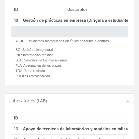
ID
Descriptor
C
48
Gestión de prácticas en empresa (Dirigida a estudiantes)
T
ALUC:
Estudiantes matriculados en títulos adscritos a centros
SG:
Satisfacción general
INF:
Información recibida
SEN:
Sencillez de los mecanismos
PLA:
Adecuación de los plazos
TRA:
Trato recibido
PROF:
Profesionalidad
Laboratorios (LAB)
ID
De
10
Apoyo de técnicos de laboratorios y modelos en talleres/la