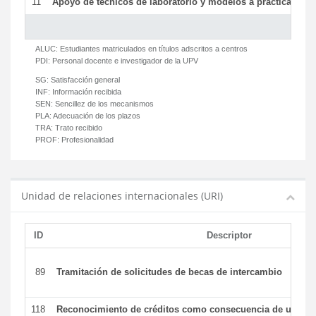
11
Apoyo de técnicos de laboratorio y modelos a prácticas y ge
ALUC:
Estudiantes matriculados en títulos adscritos a centros
PDI:
Personal docente e investigador de la UPV
SG:
Satisfacción general
INF:
Información recibida
SEN:
Sencillez de los mecanismos
PLA:
Adecuación de los plazos
TRA:
Trato recibido
PROF:
Profesionalidad
Unidad de relaciones internacionales (URI)
ID
Descriptor
89
Tramitación de solicitudes de becas de intercambio
118
Reconocimiento de créditos como consecuencia de un per