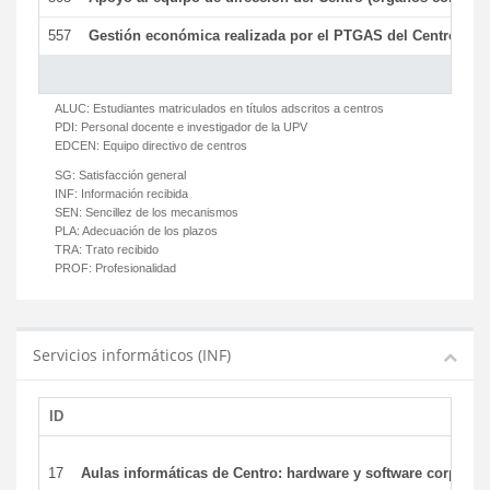
557
Gestión económica realizada por el PTGAS del Centro del 
ALUC:
Estudiantes matriculados en títulos adscritos a centros
PDI:
Personal docente e investigador de la UPV
EDCEN:
Equipo directivo de centros
SG:
Satisfacción general
INF:
Información recibida
SEN:
Sencillez de los mecanismos
PLA:
Adecuación de los plazos
TRA:
Trato recibido
PROF:
Profesionalidad
Servicios informáticos (INF)
ID
17
Aulas informáticas de Centro: hardware y software corporat