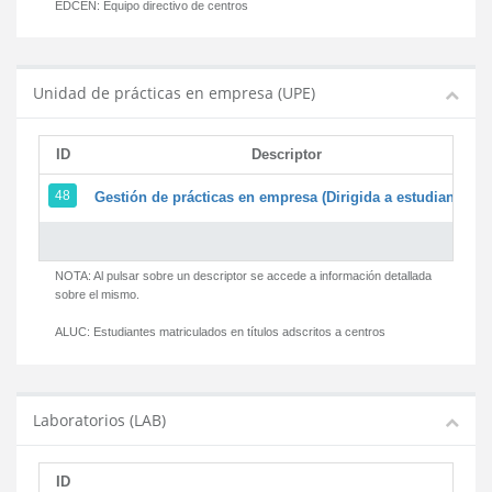
EDCEN:
Equipo directivo de centros
Unidad de prácticas en empresa (UPE)
ID
Descriptor
48
Gestión de prácticas en empresa (Dirigida a estudiantes)
NOTA: Al pulsar sobre un descriptor se accede a información detallada
sobre el mismo.
ALUC:
Estudiantes matriculados en títulos adscritos a centros
Laboratorios (LAB)
ID
D