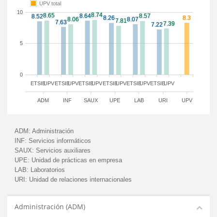
UPV total
10
5
0
ETSIE
UPV
ETSIE
UPV
ETSIE
UPV
ETSIE
UPV
ETSIE
UPV
ETSIE
UPV
ADM
INF
SAUX
UPE
LAB
URI
UPV
ADM:
Administración
INF:
Servicios informáticos
SAUX:
Servicios auxiliares
UPE:
Unidad de prácticas en empresa
LAB:
Laboratorios
URI:
Unidad de relaciones internacionales
Administración (ADM)