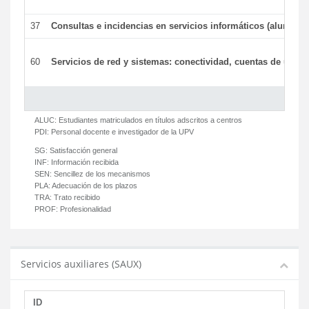
37
Consultas e incidencias en servicios informáticos (alumnos
60
Servicios de red y sistemas: conectividad, cuentas de usuari
ALUC:
Estudiantes matriculados en títulos adscritos a centros
PDI:
Personal docente e investigador de la UPV
SG:
Satisfacción general
INF:
Información recibida
SEN:
Sencillez de los mecanismos
PLA:
Adecuación de los plazos
TRA:
Trato recibido
PROF:
Profesionalidad
Servicios auxiliares (SAUX)
ID