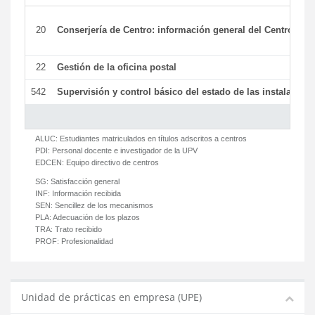
20
Conserjería de Centro: información general del Centro y ot
22
Gestión de la oficina postal
542
Supervisión y control básico del estado de las instalaciones
ALUC:
Estudiantes matriculados en títulos adscritos a centros
PDI:
Personal docente e investigador de la UPV
EDCEN:
Equipo directivo de centros
SG:
Satisfacción general
INF:
Información recibida
SEN:
Sencillez de los mecanismos
PLA:
Adecuación de los plazos
TRA:
Trato recibido
PROF:
Profesionalidad
Unidad de prácticas en empresa (UPE)