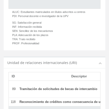
ALUC:
Estudiantes matriculados en títulos adscritos a centros
PDI:
Personal docente e investigador de la UPV
SG:
Satisfacción general
INF:
Información recibida
SEN:
Sencillez de los mecanismos
PLA:
Adecuación de los plazos
TRA:
Trato recibido
PROF:
Profesionalidad
Unidad de relaciones internacionales (URI)
ID
Descriptor
89
Tramitación de solicitudes de becas de intercambio
118
Reconocimiento de créditos como consecuencia de un per