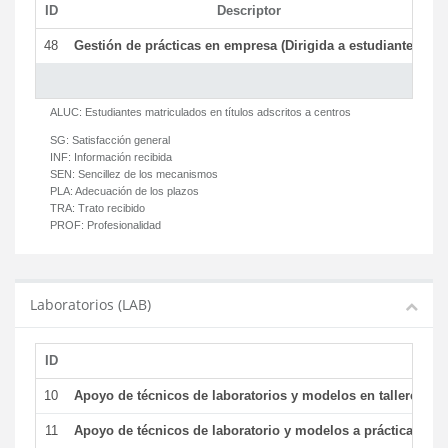
ID
Descriptor
C
48
Gestión de prácticas en empresa (Dirigida a estudiantes)
T
ALUC:
Estudiantes matriculados en títulos adscritos a centros
SG:
Satisfacción general
INF:
Información recibida
SEN:
Sencillez de los mecanismos
PLA:
Adecuación de los plazos
TRA:
Trato recibido
PROF:
Profesionalidad
Laboratorios (LAB)
ID
De
10
Apoyo de técnicos de laboratorios y modelos en talleres/la
11
Apoyo de técnicos de laboratorio y modelos a prácticas y ge