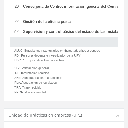
20
Conserjería de Centro: información general del Centro y ot
22
Gestión de la oficina postal
542
Supervisión y control básico del estado de las instalaciones
ALUC:
Estudiantes matriculados en títulos adscritos a centros
PDI:
Personal docente e investigador de la UPV
EDCEN:
Equipo directivo de centros
SG:
Satisfacción general
INF:
Información recibida
SEN:
Sencillez de los mecanismos
PLA:
Adecuación de los plazos
TRA:
Trato recibido
PROF:
Profesionalidad
Unidad de prácticas en empresa (UPE)