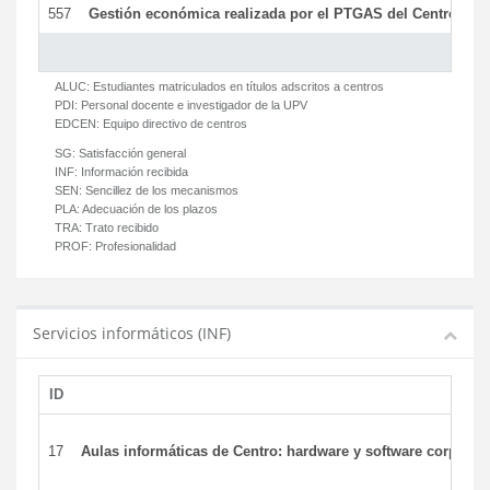
557
Gestión económica realizada por el PTGAS del Centro del 
ALUC:
Estudiantes matriculados en títulos adscritos a centros
PDI:
Personal docente e investigador de la UPV
EDCEN:
Equipo directivo de centros
SG:
Satisfacción general
INF:
Información recibida
SEN:
Sencillez de los mecanismos
PLA:
Adecuación de los plazos
TRA:
Trato recibido
PROF:
Profesionalidad
Servicios informáticos (INF)
ID
17
Aulas informáticas de Centro: hardware y software corporat