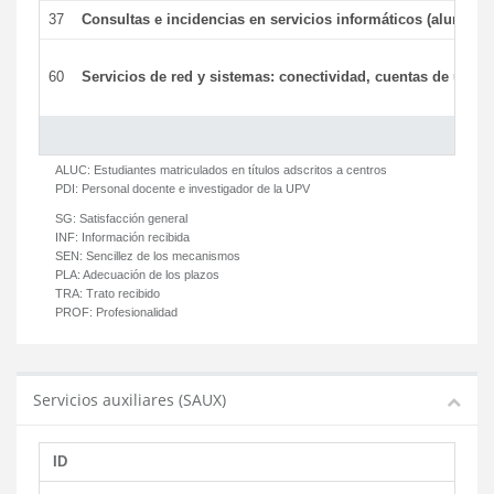
37
Consultas e incidencias en servicios informáticos (alumnos
60
Servicios de red y sistemas: conectividad, cuentas de usuari
ALUC:
Estudiantes matriculados en títulos adscritos a centros
PDI:
Personal docente e investigador de la UPV
SG:
Satisfacción general
INF:
Información recibida
SEN:
Sencillez de los mecanismos
PLA:
Adecuación de los plazos
TRA:
Trato recibido
PROF:
Profesionalidad
Servicios auxiliares (SAUX)
ID