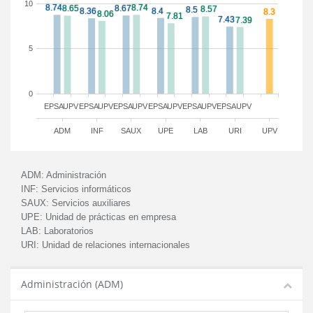
10
5
0
EPSA
UPV
EPSA
UPV
EPSA
UPV
EPSA
UPV
EPSA
UPV
EPSA
UPV
ADM
INF
SAUX
UPE
LAB
URI
UPV
ADM:
Administración
INF:
Servicios informáticos
SAUX:
Servicios auxiliares
UPE:
Unidad de prácticas en empresa
LAB:
Laboratorios
URI:
Unidad de relaciones internacionales
Administración (ADM)