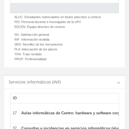
ALUC:
Estudiantes matriculados en títulos adscritos a centros
PDI:
Personal docente e investigador de la UPV
EDCEN:
Equipo directivo de centros
SG:
Satisfacción general
INF:
Información recibida
SEN:
Sencillez de los mecanismos
PLA:
Adecuación de los plazos
TRA:
Trato recibido
PROF:
Profesionalidad
Servicios informáticos (INF)
ID
17
Aulas informáticas de Centro: hardware y software corporat
37
Consultas e incidencias en servicios informáticos (alumnos