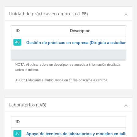
Unidad de prácticas en empresa (UPE)
ID
Descriptor
48
Gestión de prácticas en empresa (Dirigida a estudiantes)
NOTA: Al pulsar sobre un descriptor se accede a información detallada
sobre el mismo.
ALUC:
Estudiantes matriculados en títulos adscritos a centros
Laboratorios (LAB)
ID
D
10
Apoyo de técnicos de laboratorios y modelos en talleres/