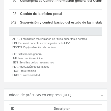
20
Conserjería de Centro: información general del Centro y ot
22
Gestión de la oficina postal
542
Supervisión y control básico del estado de las instalaciones
ALUC:
Estudiantes matriculados en títulos adscritos a centros
PDI:
Personal docente e investigador de la UPV
EDCEN:
Equipo directivo de centros
SG:
Satisfacción general
INF:
Información recibida
SEN:
Sencillez de los mecanismos
PLA:
Adecuación de los plazos
TRA:
Trato recibido
PROF:
Profesionalidad
Unidad de prácticas en empresa (UPE)
ID
Descriptor
C