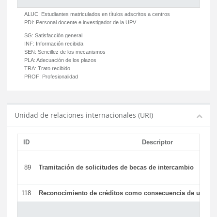
ALUC:
Estudiantes matriculados en títulos adscritos a centros
PDI:
Personal docente e investigador de la UPV
SG:
Satisfacción general
INF:
Información recibida
SEN:
Sencillez de los mecanismos
PLA:
Adecuación de los plazos
TRA:
Trato recibido
PROF:
Profesionalidad
Unidad de relaciones internacionales (URI)
ID
Descriptor
89
Tramitación de solicitudes de becas de intercambio
118
Reconocimiento de créditos como consecuencia de un per