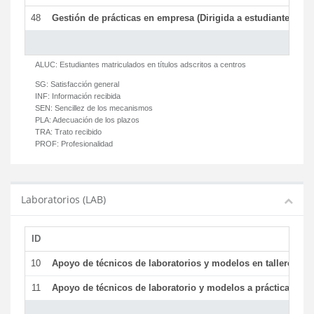
48
Gestión de prácticas en empresa (Dirigida a estudiantes)
T
ALUC:
Estudiantes matriculados en títulos adscritos a centros
SG:
Satisfacción general
INF:
Información recibida
SEN:
Sencillez de los mecanismos
PLA:
Adecuación de los plazos
TRA:
Trato recibido
PROF:
Profesionalidad
Laboratorios (LAB)
ID
De
10
Apoyo de técnicos de laboratorios y modelos en talleres/la
11
Apoyo de técnicos de laboratorio y modelos a prácticas y ge