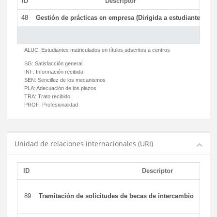
ID
Descriptor
C
48
Gestión de prácticas en empresa (Dirigida a estudiantes)
T
ALUC:
Estudiantes matriculados en títulos adscritos a centros
SG:
Satisfacción general
INF:
Información recibida
SEN:
Sencillez de los mecanismos
PLA:
Adecuación de los plazos
TRA:
Trato recibido
PROF:
Profesionalidad
Unidad de relaciones internacionales (URI)
ID
Descriptor
89
Tramitación de solicitudes de becas de intercambio