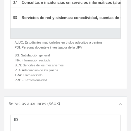
37
Consultas e incidencias en servicios informáticos (alumnos
60
Servicios de red y sistemas: conectividad, cuentas de usuari
ALUC:
Estudiantes matriculados en títulos adscritos a centros
PDI:
Personal docente e investigador de la UPV
SG:
Satisfacción general
INF:
Información recibida
SEN:
Sencillez de los mecanismos
PLA:
Adecuación de los plazos
TRA:
Trato recibido
PROF:
Profesionalidad
Servicios auxiliares (SAUX)
ID