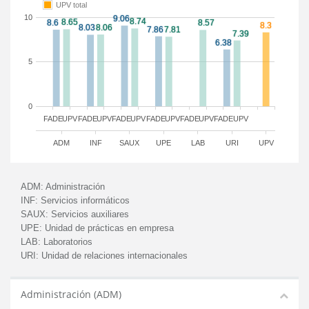
UPV total
10
5
0
FADE
UPV
FADE
UPV
FADE
UPV
FADE
UPV
FADE
UPV
FADE
UPV
ADM
INF
SAUX
UPE
LAB
URI
UPV
ADM:
Administración
INF:
Servicios informáticos
SAUX:
Servicios auxiliares
UPE:
Unidad de prácticas en empresa
LAB:
Laboratorios
URI:
Unidad de relaciones internacionales
Administración (ADM)