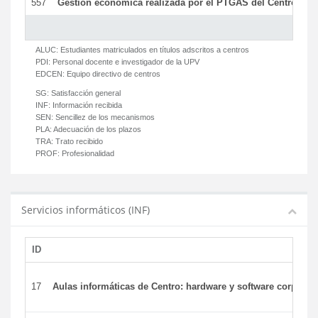
557
Gestión económica realizada por el PTGAS del Centro del 
ALUC:
Estudiantes matriculados en títulos adscritos a centros
PDI:
Personal docente e investigador de la UPV
EDCEN:
Equipo directivo de centros
SG:
Satisfacción general
INF:
Información recibida
SEN:
Sencillez de los mecanismos
PLA:
Adecuación de los plazos
TRA:
Trato recibido
PROF:
Profesionalidad
Servicios informáticos (INF)
ID
17
Aulas informáticas de Centro: hardware y software corporat