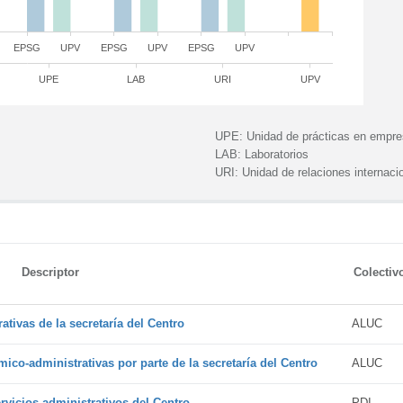
EPSG
UPV
EPSG
UPV
EPSG
UPV
UPE
LAB
URI
UPV
UPE:
Unidad de prácticas en empr
LAB:
Laboratorios
URI:
Unidad de relaciones internaci
Descriptor
Colectiv
tivas de la secretaría del Centro
ALUC
ico-administrativas por parte de la secretaría del Centro
ALUC
vicios administrativos del Centro
PDI