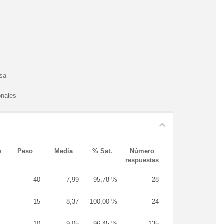
esa
onales
o
Peso
Media
% Sat.
Número
respuestas
40
7,99
95,78 %
28
15
8,37
100,00 %
24
10
9,05
96,45 %
135