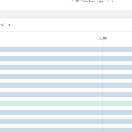
CESP:
Colectivos específicos
rvicio
50.00