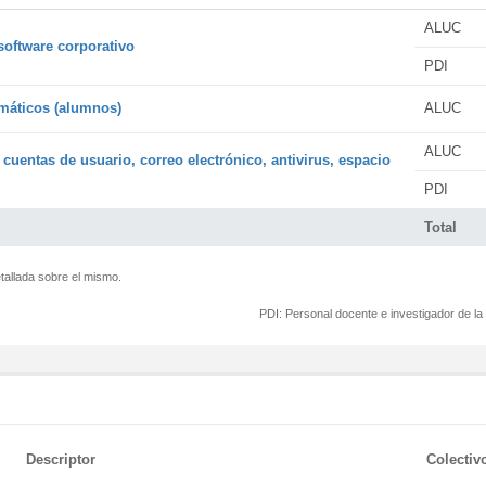
ALUC
software corporativo
PDI
rmáticos (alumnos)
ALUC
ALUC
 cuentas de usuario, correo electrónico, antivirus, espacio
PDI
Total
tallada sobre el mismo.
PDI:
Personal docente e investigador de l
Descriptor
Colectiv