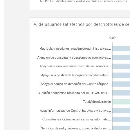
ALUC:
Estudiantes matriculados en títulos adscritos a centros
% de usuarios satisfechos por descriptores de se
0.00
Matrícula y gestiones académico-administrativas...
Atención de consultas y cuestiones académico-ad...
Apoyo académico-administrativo de los servicios...
Apoyo a la gestión de la organización docente d...
Apoyo al equipo de dirección del Centro (órgano...
Gestión económica realizada por el PTGAS del C...
Total Administración
Aulas informáticas de Centro: hardware y softwa...
Consultas e incidencias en servicios informátic...
Servicios de red y sistemas: conectividad, cuen...