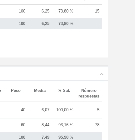
100
6,25
73,80 %
15
100
6,25
73,80 %
o
Peso
Media
% Sat.
Número
respuestas
40
6,07
100,00 %
5
60
8,44
93,16 %
78
100
7,49
95,90 %