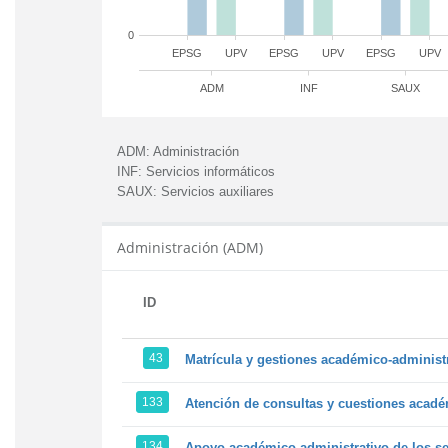
0
EPSG
UPV
EPSG
UPV
EPSG
UPV
ADM
INF
SAUX
ADM:
Administración
INF:
Servicios informáticos
SAUX:
Servicios auxiliares
Administración (ADM)
ID
43
Matrícula y gestiones académico-administra
133
Atención de consultas y cuestiones académ
134
Apoyo académico-administrativo de los ser