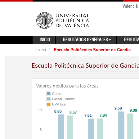
Valencià
INICIO
RESULTADOS GENERALES
RESULT
Inicio
Escuela Politécnica Superior de Gandia
Escuela Politécnica Superior de Gandi
Valores medios para las áreas
Centro
Global Centros
UPV total
10
5