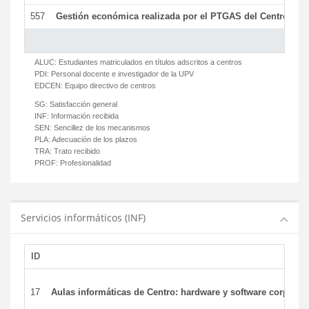
557
Gestión económica realizada por el PTGAS del Centro del 
ALUC:
Estudiantes matriculados en títulos adscritos a centros
PDI:
Personal docente e investigador de la UPV
EDCEN:
Equipo directivo de centros
SG:
Satisfacción general
INF:
Información recibida
SEN:
Sencillez de los mecanismos
PLA:
Adecuación de los plazos
TRA:
Trato recibido
PROF:
Profesionalidad
Servicios informáticos (INF)
ID
17
Aulas informáticas de Centro: hardware y software corporat