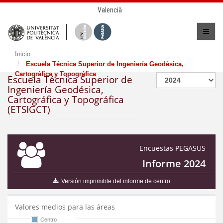
Valencià
Inicio
Escuela Técnica Superior de Ingeniería Geodésica,
Cartográfica y Topográfica
Escuela Técnica Superior de
Ingeniería Geodésica,
Cartográfica y Topográfica
(ETSIGCT)
Encuestas PEGASUS
Informe 2024
Versión imprimible del informe de centro
Valores medios para las áreas
Centro