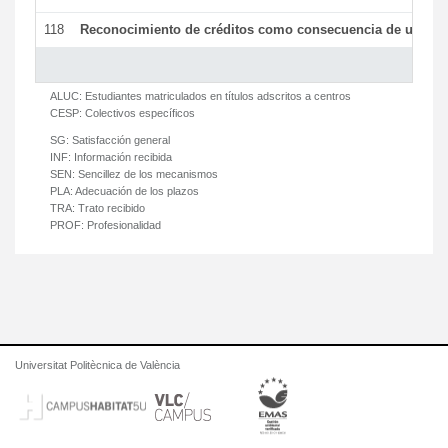
118
Reconocimiento de créditos como consecuencia de un per
ALUC:
Estudiantes matriculados en títulos adscritos a centros
CESP:
Colectivos específicos
SG:
Satisfacción general
INF:
Información recibida
SEN:
Sencillez de los mecanismos
PLA:
Adecuación de los plazos
TRA:
Trato recibido
PROF:
Profesionalidad
Universitat Politècnica de València