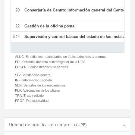
20
Conserjería de Centro: información general del Centro y ot
22
Gestión de la oficina postal
542
Supervisión y control básico del estado de las instalaciones
ALUC:
Estudiantes matriculados en títulos adscritos a centros
PDI:
Personal docente e investigador de la UPV
EDCEN:
Equipo directivo de centros
SG:
Satisfacción general
INF:
Información recibida
SEN:
Sencillez de los mecanismos
PLA:
Adecuación de los plazos
TRA:
Trato recibido
PROF:
Profesionalidad
Unidad de prácticas en empresa (UPE)