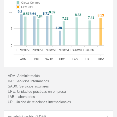
Global Centros
UPV total
10
5
0
ETSIGCT
UPV
ETSIGCT
UPV
ETSIGCT
UPV
ETSIGCT
UPV
ETSIGCT
UPV
ETSIGCT
UPV
ADM
INF
SAUX
UPE
LAB
URI
UPV
ADM:
Administración
INF:
Servicios informáticos
SAUX:
Servicios auxiliares
UPE:
Unidad de prácticas en empresa
LAB:
Laboratorios
URI:
Unidad de relaciones internacionales
Administración (ADM)