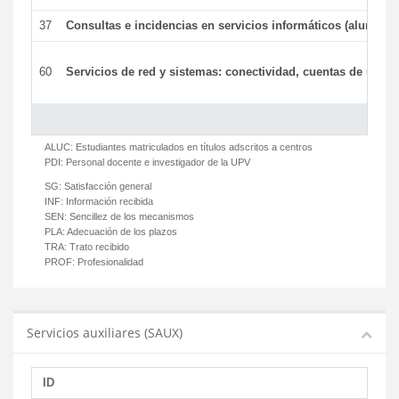
37
Consultas e incidencias en servicios informáticos (alumnos
60
Servicios de red y sistemas: conectividad, cuentas de usuari
ALUC:
Estudiantes matriculados en títulos adscritos a centros
PDI:
Personal docente e investigador de la UPV
SG:
Satisfacción general
INF:
Información recibida
SEN:
Sencillez de los mecanismos
PLA:
Adecuación de los plazos
TRA:
Trato recibido
PROF:
Profesionalidad
Servicios auxiliares (SAUX)
ID