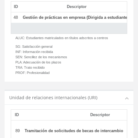
ID
Descriptor
C
48
Gestión de prácticas en empresa (Dirigida a estudiantes)
T
ALUC:
Estudiantes matriculados en títulos adscritos a centros
SG:
Satisfacción general
INF:
Información recibida
SEN:
Sencillez de los mecanismos
PLA:
Adecuación de los plazos
TRA:
Trato recibido
PROF:
Profesionalidad
Unidad de relaciones internacionales (URI)
ID
Descriptor
89
Tramitación de solicitudes de becas de intercambio