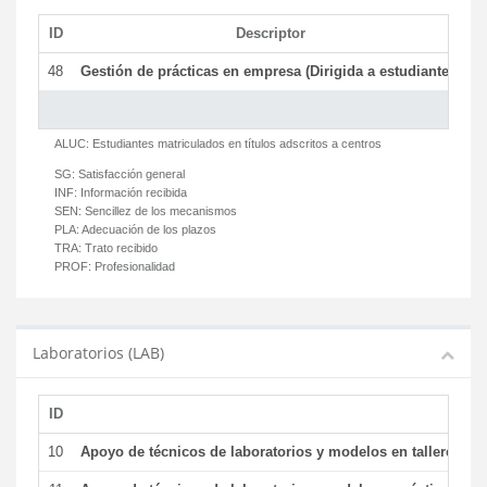
ID
Descriptor
C
48
Gestión de prácticas en empresa (Dirigida a estudiantes)
T
ALUC:
Estudiantes matriculados en títulos adscritos a centros
SG:
Satisfacción general
INF:
Información recibida
SEN:
Sencillez de los mecanismos
PLA:
Adecuación de los plazos
TRA:
Trato recibido
PROF:
Profesionalidad
Laboratorios (LAB)
ID
De
10
Apoyo de técnicos de laboratorios y modelos en talleres/la