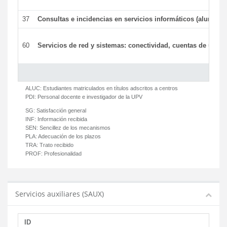
37
Consultas e incidencias en servicios informáticos (alumnos
60
Servicios de red y sistemas: conectividad, cuentas de usuari
ALUC:
Estudiantes matriculados en títulos adscritos a centros
PDI:
Personal docente e investigador de la UPV
SG:
Satisfacción general
INF:
Información recibida
SEN:
Sencillez de los mecanismos
PLA:
Adecuación de los plazos
TRA:
Trato recibido
PROF:
Profesionalidad
Servicios auxiliares (SAUX)
ID