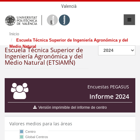
Valencià
Inicio
Escuela Técnica Superior de Ingeniería Agronómica y del
Medio Natural
Escuela Técnica Superior de
Ingeniería Agronómica y del
Medio Natural (ETSIAMN)
Encuestas PEGASUS
Informe 2024
Versión imprimible del informe de centro
Valores medios para las áreas
Centro
Global Centros