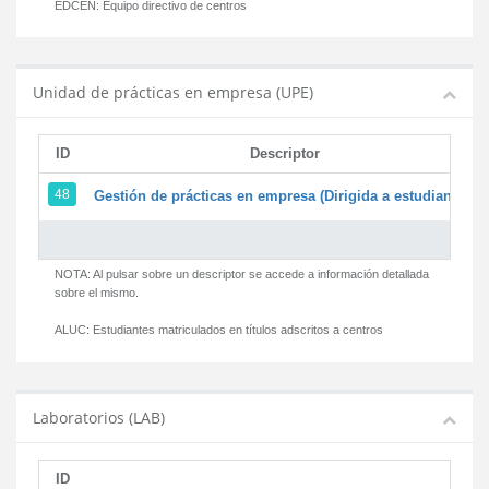
EDCEN:
Equipo directivo de centros
Unidad de prácticas en empresa (UPE)
ID
Descriptor
48
Gestión de prácticas en empresa (Dirigida a estudiantes)
NOTA: Al pulsar sobre un descriptor se accede a información detallada
sobre el mismo.
ALUC:
Estudiantes matriculados en títulos adscritos a centros
Laboratorios (LAB)
ID
D