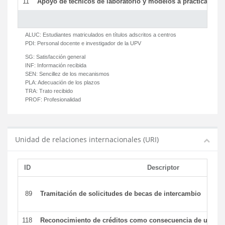
11
Apoyo de técnicos de laboratorio y modelos a prácticas y ge
ALUC:
Estudiantes matriculados en títulos adscritos a centros
PDI:
Personal docente e investigador de la UPV
SG:
Satisfacción general
INF:
Información recibida
SEN:
Sencillez de los mecanismos
PLA:
Adecuación de los plazos
TRA:
Trato recibido
PROF:
Profesionalidad
Unidad de relaciones internacionales (URI)
ID
Descriptor
89
Tramitación de solicitudes de becas de intercambio
118
Reconocimiento de créditos como consecuencia de un per