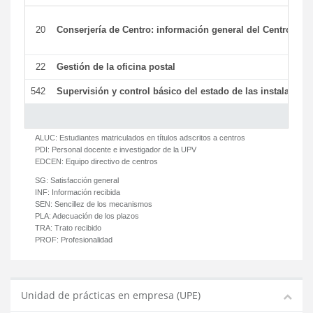
20
Conserjería de Centro: información general del Centro y ot
22
Gestión de la oficina postal
542
Supervisión y control básico del estado de las instalaciones
ALUC:
Estudiantes matriculados en títulos adscritos a centros
PDI:
Personal docente e investigador de la UPV
EDCEN:
Equipo directivo de centros
SG:
Satisfacción general
INF:
Información recibida
SEN:
Sencillez de los mecanismos
PLA:
Adecuación de los plazos
TRA:
Trato recibido
PROF:
Profesionalidad
Unidad de prácticas en empresa (UPE)