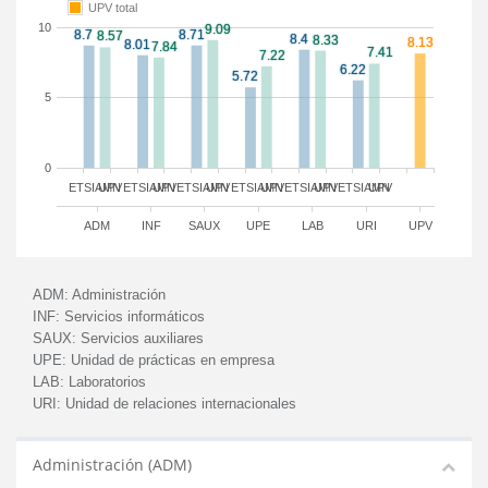
UPV total
10
5
0
ETSIAMN
UPV
ETSIAMN
UPV
ETSIAMN
UPV
ETSIAMN
UPV
ETSIAMN
UPV
ETSIAMN
UPV
ADM
INF
SAUX
UPE
LAB
URI
UPV
ADM:
Administración
INF:
Servicios informáticos
SAUX:
Servicios auxiliares
UPE:
Unidad de prácticas en empresa
LAB:
Laboratorios
URI:
Unidad de relaciones internacionales
Administración (ADM)