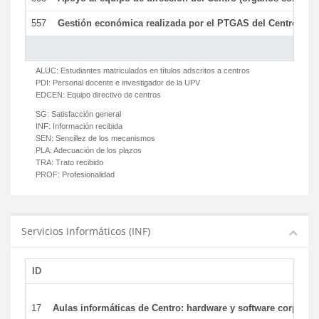
557
Gestión económica realizada por el PTGAS del Centro del 
ALUC:
Estudiantes matriculados en títulos adscritos a centros
PDI:
Personal docente e investigador de la UPV
EDCEN:
Equipo directivo de centros
SG:
Satisfacción general
INF:
Información recibida
SEN:
Sencillez de los mecanismos
PLA:
Adecuación de los plazos
TRA:
Trato recibido
PROF:
Profesionalidad
Servicios informáticos (INF)
ID
17
Aulas informáticas de Centro: hardware y software corporat