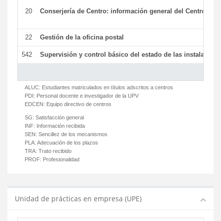
20
Conserjería de Centro: información general del Centro y ot
22
Gestión de la oficina postal
542
Supervisión y control básico del estado de las instalaciones
ALUC:
Estudiantes matriculados en títulos adscritos a centros
PDI:
Personal docente e investigador de la UPV
EDCEN:
Equipo directivo de centros
SG:
Satisfacción general
INF:
Información recibida
SEN:
Sencillez de los mecanismos
PLA:
Adecuación de los plazos
TRA:
Trato recibido
PROF:
Profesionalidad
Unidad de prácticas en empresa (UPE)