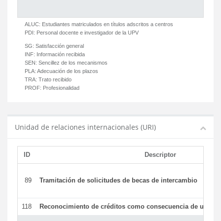
ALUC:
Estudiantes matriculados en títulos adscritos a centros
PDI:
Personal docente e investigador de la UPV
SG:
Satisfacción general
INF:
Información recibida
SEN:
Sencillez de los mecanismos
PLA:
Adecuación de los plazos
TRA:
Trato recibido
PROF:
Profesionalidad
Unidad de relaciones internacionales (URI)
ID
Descriptor
89
Tramitación de solicitudes de becas de intercambio
118
Reconocimiento de créditos como consecuencia de un per