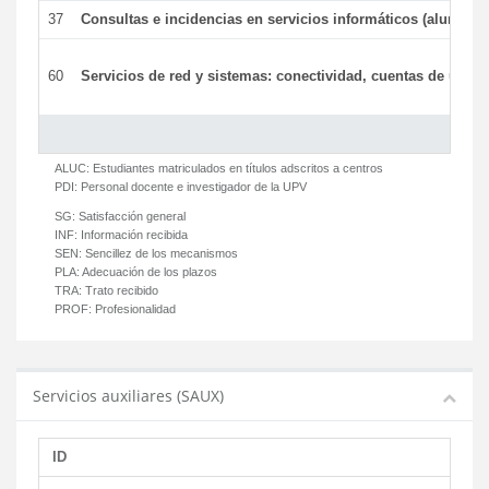
37
Consultas e incidencias en servicios informáticos (alumnos
60
Servicios de red y sistemas: conectividad, cuentas de usuari
ALUC:
Estudiantes matriculados en títulos adscritos a centros
PDI:
Personal docente e investigador de la UPV
SG:
Satisfacción general
INF:
Información recibida
SEN:
Sencillez de los mecanismos
PLA:
Adecuación de los plazos
TRA:
Trato recibido
PROF:
Profesionalidad
Servicios auxiliares (SAUX)
ID