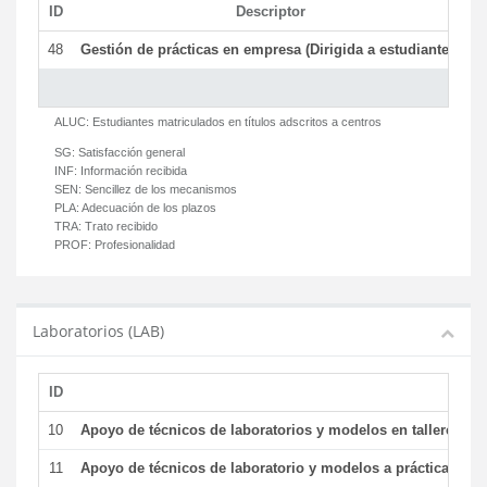
ID
Descriptor
C
48
Gestión de prácticas en empresa (Dirigida a estudiantes)
T
ALUC:
Estudiantes matriculados en títulos adscritos a centros
SG:
Satisfacción general
INF:
Información recibida
SEN:
Sencillez de los mecanismos
PLA:
Adecuación de los plazos
TRA:
Trato recibido
PROF:
Profesionalidad
Laboratorios (LAB)
ID
De
10
Apoyo de técnicos de laboratorios y modelos en talleres/la
11
Apoyo de técnicos de laboratorio y modelos a prácticas y ge