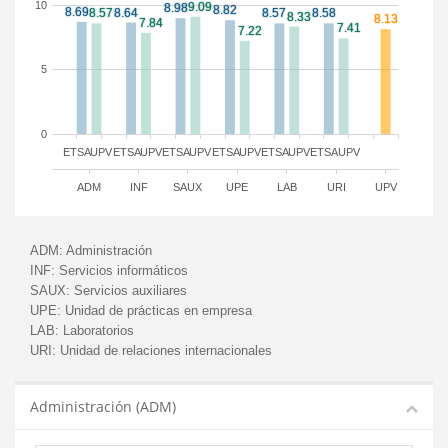
10
5
0
ETSA
UPV
ETSA
UPV
ETSA
UPV
ETSA
UPV
ETSA
UPV
ETSA
UPV
ADM
INF
SAUX
UPE
LAB
URI
UPV
ADM:
Administración
INF:
Servicios informáticos
SAUX:
Servicios auxiliares
UPE:
Unidad de prácticas en empresa
LAB:
Laboratorios
URI:
Unidad de relaciones internacionales
Administración (ADM)