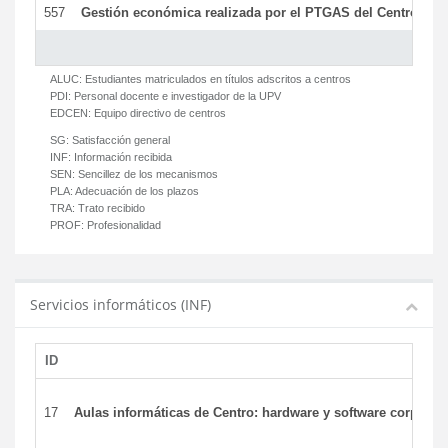
557
Gestión económica realizada por el PTGAS del Centro del 
ALUC:
Estudiantes matriculados en títulos adscritos a centros
PDI:
Personal docente e investigador de la UPV
EDCEN:
Equipo directivo de centros
SG:
Satisfacción general
INF:
Información recibida
SEN:
Sencillez de los mecanismos
PLA:
Adecuación de los plazos
TRA:
Trato recibido
PROF:
Profesionalidad
Servicios informáticos (INF)
ID
17
Aulas informáticas de Centro: hardware y software corporat