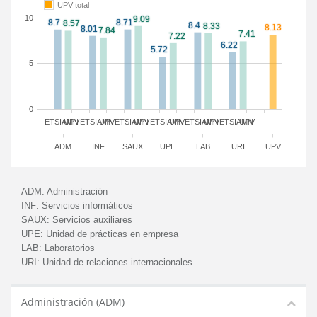
UPV total
10
5
0
ETSIAMN
UPV
ETSIAMN
UPV
ETSIAMN
UPV
ETSIAMN
UPV
ETSIAMN
UPV
ETSIAMN
UPV
ADM
INF
SAUX
UPE
LAB
URI
UPV
ADM:
Administración
INF:
Servicios informáticos
SAUX:
Servicios auxiliares
UPE:
Unidad de prácticas en empresa
LAB:
Laboratorios
URI:
Unidad de relaciones internacionales
Administración (ADM)