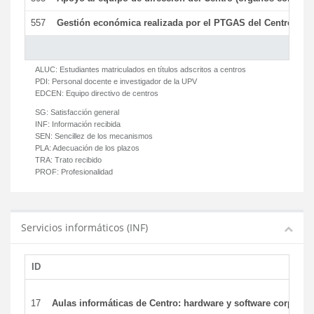
557
Gestión económica realizada por el PTGAS del Centro del 
ALUC:
Estudiantes matriculados en títulos adscritos a centros
PDI:
Personal docente e investigador de la UPV
EDCEN:
Equipo directivo de centros
SG:
Satisfacción general
INF:
Información recibida
SEN:
Sencillez de los mecanismos
PLA:
Adecuación de los plazos
TRA:
Trato recibido
PROF:
Profesionalidad
Servicios informáticos (INF)
ID
17
Aulas informáticas de Centro: hardware y software corporat