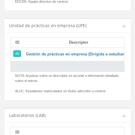
EDCEN:
Equipo directivo de centros
Unidad de prácticas en empresa (UPE)
ID
Descriptor
48
Gestión de prácticas en empresa (Dirigida a estudiantes)
NOTA: Al pulsar sobre un descriptor se accede a información detallada
sobre el mismo.
ALUC:
Estudiantes matriculados en títulos adscritos a centros
Laboratorios (LAB)
ID
D