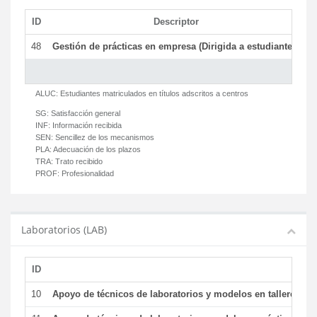
ID
Descriptor
C
48
Gestión de prácticas en empresa (Dirigida a estudiantes)
T
ALUC:
Estudiantes matriculados en títulos adscritos a centros
SG:
Satisfacción general
INF:
Información recibida
SEN:
Sencillez de los mecanismos
PLA:
Adecuación de los plazos
TRA:
Trato recibido
PROF:
Profesionalidad
Laboratorios (LAB)
ID
De
10
Apoyo de técnicos de laboratorios y modelos en talleres/la