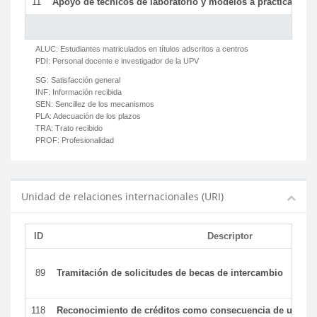
11
Apoyo de técnicos de laboratorio y modelos a prácticas y ge
ALUC:
Estudiantes matriculados en títulos adscritos a centros
PDI:
Personal docente e investigador de la UPV
SG:
Satisfacción general
INF:
Información recibida
SEN:
Sencillez de los mecanismos
PLA:
Adecuación de los plazos
TRA:
Trato recibido
PROF:
Profesionalidad
Unidad de relaciones internacionales (URI)
ID
Descriptor
89
Tramitación de solicitudes de becas de intercambio
118
Reconocimiento de créditos como consecuencia de un per