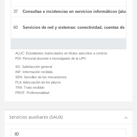
37
Consultas e incidencias en servicios informáticos (alumnos
60
Servicios de red y sistemas: conectividad, cuentas de usuari
ALUC:
Estudiantes matriculados en títulos adscritos a centros
PDI:
Personal docente e investigador de la UPV
SG:
Satisfacción general
INF:
Información recibida
SEN:
Sencillez de los mecanismos
PLA:
Adecuación de los plazos
TRA:
Trato recibido
PROF:
Profesionalidad
Servicios auxiliares (SAUX)
ID