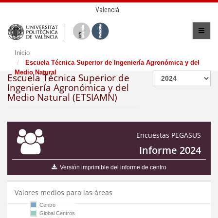
Valencià
Inicio
Escuela Técnica Superior de Ingeniería Agronómica y del
Medio Natural
Escuela Técnica Superior de
Ingeniería Agronómica y del
Medio Natural (ETSIAMN)
Encuestas PEGASUS
Informe 2024
Versión imprimible del informe de centro
Valores medios para las áreas
Centro
Global Centros