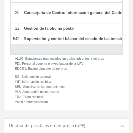
20
Conserjería de Centro: información general del Centro y ot
22
Gestión de la oficina postal
542
Supervisión y control básico del estado de las instalaciones
ALUC:
Estudiantes matriculados en títulos adscritos a centros
PDI:
Personal docente e investigador de la UPV
EDCEN:
Equipo directivo de centros
SG:
Satisfacción general
INF:
Información recibida
SEN:
Sencillez de los mecanismos
PLA:
Adecuación de los plazos
TRA:
Trato recibido
PROF:
Profesionalidad
Unidad de prácticas en empresa (UPE)