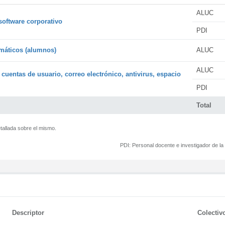
ALUC
software corporativo
PDI
rmáticos (alumnos)
ALUC
ALUC
 cuentas de usuario, correo electrónico, antivirus, espacio
PDI
Total
tallada sobre el mismo.
PDI:
Personal docente e investigador de l
Descriptor
Colectiv