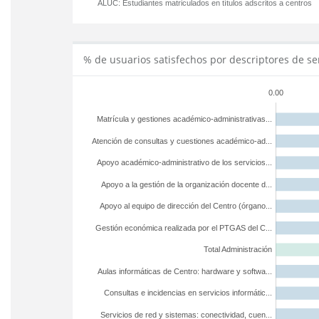
ALUC:
Estudiantes matriculados en títulos adscritos a centros
% de usuarios satisfechos por descriptores de se
0.00
Matrícula y gestiones académico-administrativas...
Atención de consultas y cuestiones académico-ad...
Apoyo académico-administrativo de los servicios...
Apoyo a la gestión de la organización docente d...
Apoyo al equipo de dirección del Centro (órgano...
Gestión económica realizada por el PTGAS del C...
Total Administración
Aulas informáticas de Centro: hardware y softwa...
Consultas e incidencias en servicios informátic...
Servicios de red y sistemas: conectividad, cuen...