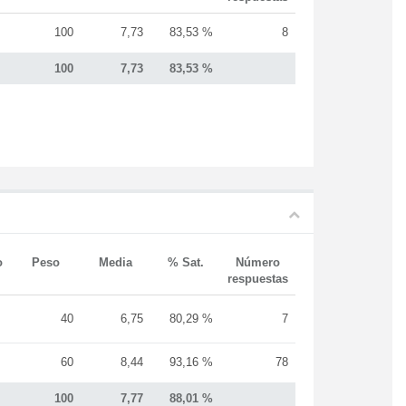
100
7,73
83,53 %
8
100
7,73
83,53 %
o
Peso
Media
% Sat.
Número
respuestas
40
6,75
80,29 %
7
60
8,44
93,16 %
78
100
7,77
88,01 %