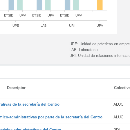
ETSIE
UPV
ETSIE
UPV
ETSIE
UPV
UPE
LAB
URI
UPV
UPE:
Unidad de prácticas en empr
LAB:
Laboratorios
URI:
Unidad de relaciones internaci
Descriptor
Colectiv
tivas de la secretaría del Centro
ALUC
ico-administrativas por parte de la secretaría del Centro
ALUC
vicios administrativos del Centro
PDI