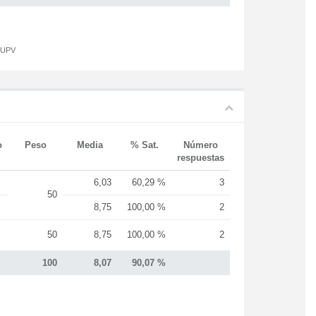
a UPV
o
Peso
Media
% Sat.
Número
respuestas
6,03
60,29 %
3
50
8,75
100,00 %
2
50
8,75
100,00 %
2
100
8,07
90,07 %