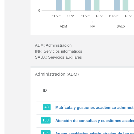
0
ETSIE
UPV
ETSIE
UPV
ETSIE
UPV
ADM
INF
SAUX
ADM:
Administración
INF:
Servicios informáticos
SAUX:
Servicios auxiliares
Administración (ADM)
ID
43
Matrícula y gestiones académico-administra
133
Atención de consultas y cuestiones académ
134
Apoyo académico-administrativo de los ser