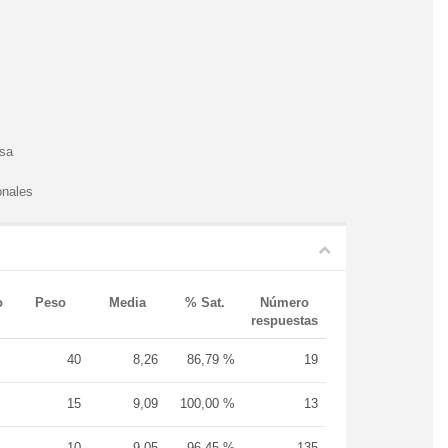
esa
onales
o
Peso
Media
% Sat.
Número
respuestas
40
8,26
86,79 %
19
15
9,09
100,00 %
13
10
9,05
96,45 %
135