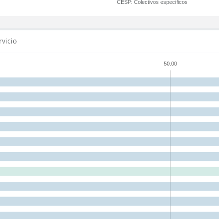
CESP:
Colectivos específicos
rvicio
50.00