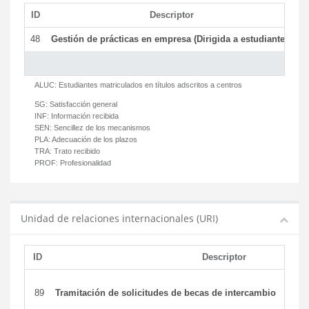
ID
Descriptor
C
48
Gestión de prácticas en empresa (Dirigida a estudiantes)
T
ALUC:
Estudiantes matriculados en títulos adscritos a centros
SG:
Satisfacción general
INF:
Información recibida
SEN:
Sencillez de los mecanismos
PLA:
Adecuación de los plazos
TRA:
Trato recibido
PROF:
Profesionalidad
Unidad de relaciones internacionales (URI)
ID
Descriptor
89
Tramitación de solicitudes de becas de intercambio