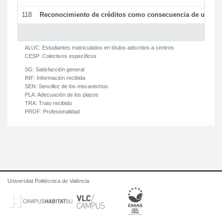
118
Reconocimiento de créditos como consecuencia de un per
ALUC:
Estudiantes matriculados en títulos adscritos a centros
CESP:
Colectivos específicos
SG:
Satisfacción general
INF:
Información recibida
SEN:
Sencillez de los mecanismos
PLA:
Adecuación de los plazos
TRA:
Trato recibido
PROF:
Profesionalidad
Universitat Politècnica de València