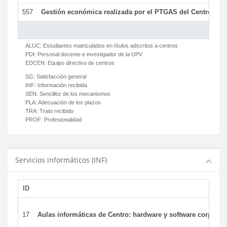
557
Gestión económica realizada por el PTGAS del Centro del 
ALUC:
Estudiantes matriculados en títulos adscritos a centros
PDI:
Personal docente e investigador de la UPV
EDCEN:
Equipo directivo de centros
SG:
Satisfacción general
INF:
Información recibida
SEN:
Sencillez de los mecanismos
PLA:
Adecuación de los plazos
TRA:
Trato recibido
PROF:
Profesionalidad
Servicios informáticos (INF)
ID
17
Aulas informáticas de Centro: hardware y software corporat