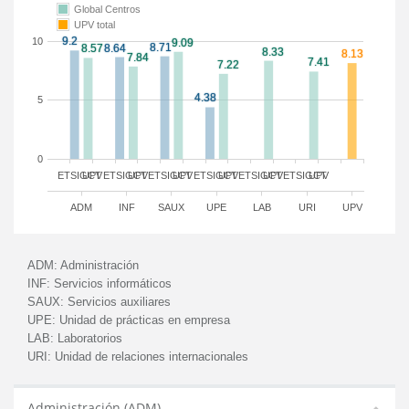
Global Centros
UPV total
10
5
0
ETSIGCT
UPV
ETSIGCT
UPV
ETSIGCT
UPV
ETSIGCT
UPV
ETSIGCT
UPV
ETSIGCT
UPV
ADM
INF
SAUX
UPE
LAB
URI
UPV
ADM:
Administración
INF:
Servicios informáticos
SAUX:
Servicios auxiliares
UPE:
Unidad de prácticas en empresa
LAB:
Laboratorios
URI:
Unidad de relaciones internacionales
Administración (ADM)