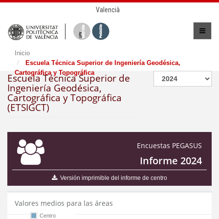
Valencià
Inicio
Escuela Técnica Superior de Ingeniería Geodésica,
Cartográfica y Topográfica
Escuela Técnica Superior de
Ingeniería Geodésica,
Cartográfica y Topográfica
(ETSIGCT)
Encuestas PEGASUS
Informe 2024
Versión imprimible del informe de centro
Valores medios para las áreas
Centro