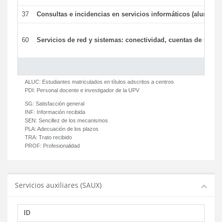
37
Consultas e incidencias en servicios informáticos (alumnos
60
Servicios de red y sistemas: conectividad, cuentas de usuari
ALUC:
Estudiantes matriculados en títulos adscritos a centros
PDI:
Personal docente e investigador de la UPV
SG:
Satisfacción general
INF:
Información recibida
SEN:
Sencillez de los mecanismos
PLA:
Adecuación de los plazos
TRA:
Trato recibido
PROF:
Profesionalidad
Servicios auxiliares (SAUX)
ID