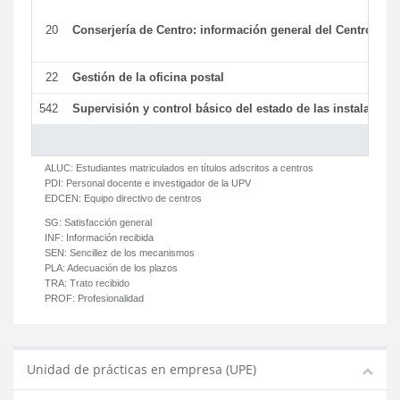
20
Conserjería de Centro: información general del Centro y ot
22
Gestión de la oficina postal
542
Supervisión y control básico del estado de las instalaciones
ALUC:
Estudiantes matriculados en títulos adscritos a centros
PDI:
Personal docente e investigador de la UPV
EDCEN:
Equipo directivo de centros
SG:
Satisfacción general
INF:
Información recibida
SEN:
Sencillez de los mecanismos
PLA:
Adecuación de los plazos
TRA:
Trato recibido
PROF:
Profesionalidad
Unidad de prácticas en empresa (UPE)