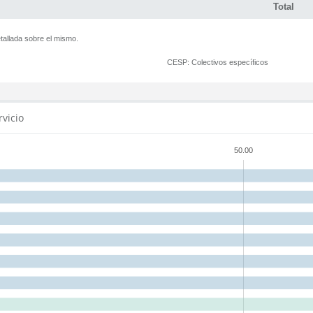
Total
tallada sobre el mismo.
CESP:
Colectivos específicos
rvicio
50.00