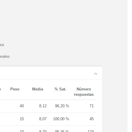
esa
onales
o
Peso
Media
% Sat.
Número
respuestas
40
8,12
96,20 %
71
15
8,07
100,00 %
45
10
8,70
95,36 %
123