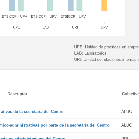
ETSICCP
UPV
ETSICCP
UPV
ETSICCP
UPV
UPE
LAB
URI
UPV
UPE:
Unidad de prácticas en empr
LAB:
Laboratorios
URI:
Unidad de relaciones internaci
Descriptor
Colectiv
tivas de la secretaría del Centro
ALUC
ico-administrativas por parte de la secretaría del Centro
ALUC
vicios administrativos del Centro
PDI