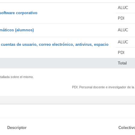
ALUC
software corporativo
PDI
rmáticos (alumnos)
ALUC
ALUC
 cuentas de usuario, correo electrónico, antivirus, espacio
PDI
Total
tallada sobre el mismo.
PDI:
Personal docente e investigador de l
Descriptor
Colectiv