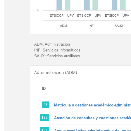
0
ETSICCP
UPV
ETSICCP
UPV
ETSICCP
UPV
ADM
INF
SAUX
ADM:
Administración
INF:
Servicios informáticos
SAUX:
Servicios auxiliares
Administración (ADM)
ID
43
Matrícula y gestiones académico-administra
133
Atención de consultas y cuestiones académ
134
Apoyo académico-administrativo de los ser