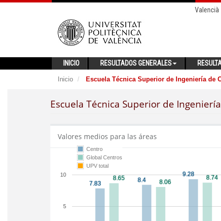
Valencià
INICIO
RESULTADOS GENERALES
RESULT
Inicio
Escuela Técnica Superior de Ingeniería de 
Escuela Técnica Superior de Ingenierí
Valores medios para las áreas
Centro
Global Centros
UPV total
10
5