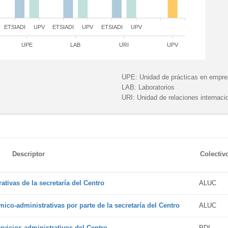
ETSIADI
UPV
ETSIADI
UPV
ETSIADI
UPV
UPE
LAB
URI
UPV
UPE:
Unidad de prácticas en empr
LAB:
Laboratorios
URI:
Unidad de relaciones internaci
Descriptor
Colectiv
tivas de la secretaría del Centro
ALUC
ico-administrativas por parte de la secretaría del Centro
ALUC
vicios administrativos del Centro
PDI