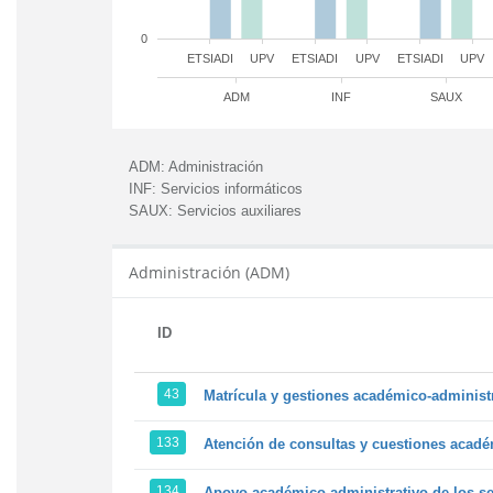
0
ETSIADI
UPV
ETSIADI
UPV
ETSIADI
UPV
ADM
INF
SAUX
ADM:
Administración
INF:
Servicios informáticos
SAUX:
Servicios auxiliares
Administración (ADM)
ID
43
Matrícula y gestiones académico-administra
133
Atención de consultas y cuestiones académ
134
Apoyo académico-administrativo de los ser