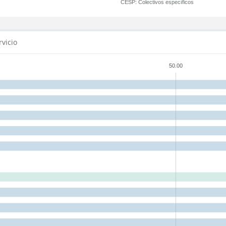
CESP:
Colectivos específicos
rvicio
50.00