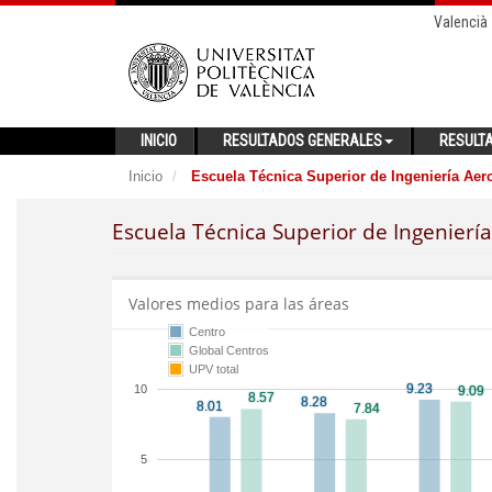
Valencià
INICIO
RESULTADOS GENERALES
RESULT
Inicio
Escuela Técnica Superior de Ingeniería Aero
Escuela Técnica Superior de Ingeniería
Valores medios para las áreas
Centro
Global Centros
UPV total
10
5