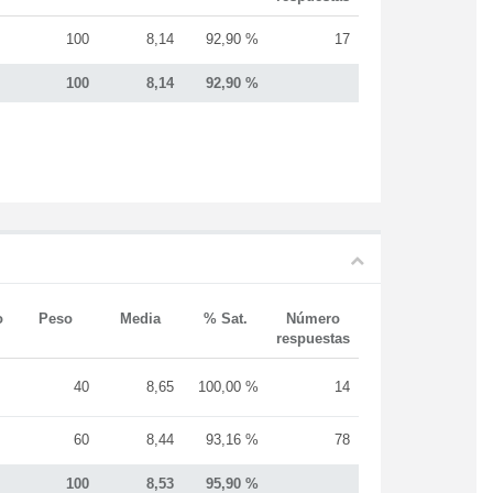
100
8,14
92,90 %
17
100
8,14
92,90 %
o
Peso
Media
% Sat.
Número
respuestas
40
8,65
100,00 %
14
60
8,44
93,16 %
78
100
8,53
95,90 %