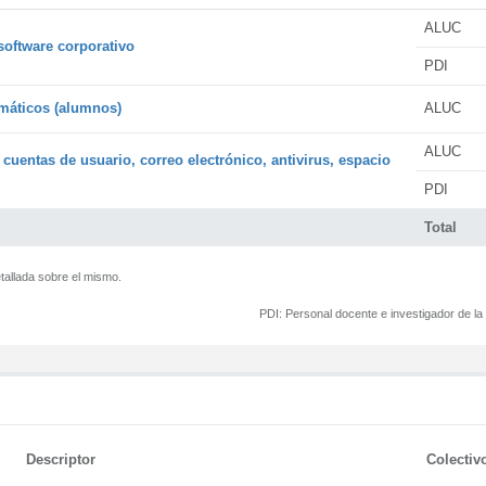
ALUC
software corporativo
PDI
rmáticos (alumnos)
ALUC
ALUC
 cuentas de usuario, correo electrónico, antivirus, espacio
PDI
Total
tallada sobre el mismo.
PDI:
Personal docente e investigador de l
Descriptor
Colectiv