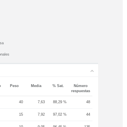
esa
onales
o
Peso
Media
% Sat.
Número
respuestas
40
7,63
88,29 %
48
15
7,92
97,02 %
44
10
9,05
96,45 %
135