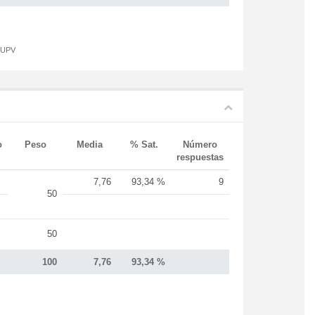
a UPV
o
Peso
Media
% Sat.
Número
respuestas
7,76
93,34 %
9
50
50
100
7,76
93,34 %