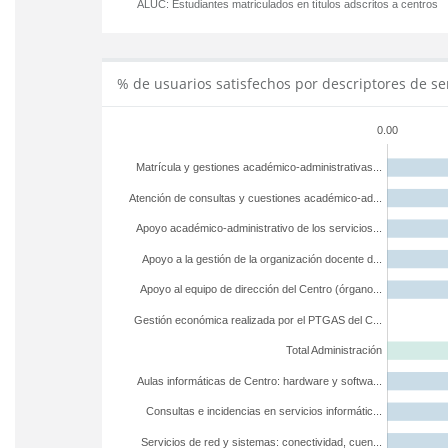
ALUC:
Estudiantes matriculados en títulos adscritos a centros
% de usuarios satisfechos por descriptores de se
0.00
Matrícula y gestiones académico-administrativas...
Atención de consultas y cuestiones académico-ad...
Apoyo académico-administrativo de los servicios...
Apoyo a la gestión de la organización docente d...
Apoyo al equipo de dirección del Centro (órgano...
Gestión económica realizada por el PTGAS del C...
Total Administración
Aulas informáticas de Centro: hardware y softwa...
Consultas e incidencias en servicios informátic...
Servicios de red y sistemas: conectividad, cuen...