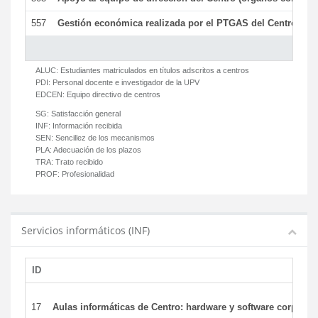
557
Gestión económica realizada por el PTGAS del Centro del 
ALUC:
Estudiantes matriculados en títulos adscritos a centros
PDI:
Personal docente e investigador de la UPV
EDCEN:
Equipo directivo de centros
SG:
Satisfacción general
INF:
Información recibida
SEN:
Sencillez de los mecanismos
PLA:
Adecuación de los plazos
TRA:
Trato recibido
PROF:
Profesionalidad
Servicios informáticos (INF)
ID
17
Aulas informáticas de Centro: hardware y software corporat