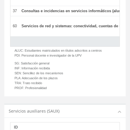
37
Consultas e incidencias en servicios informáticos (alumnos
60
Servicios de red y sistemas: conectividad, cuentas de usuari
ALUC:
Estudiantes matriculados en títulos adscritos a centros
PDI:
Personal docente e investigador de la UPV
SG:
Satisfacción general
INF:
Información recibida
SEN:
Sencillez de los mecanismos
PLA:
Adecuación de los plazos
TRA:
Trato recibido
PROF:
Profesionalidad
Servicios auxiliares (SAUX)
ID