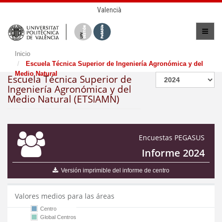
Valencià
Inicio
Escuela Técnica Superior de Ingeniería Agronómica y del
Medio Natural
Escuela Técnica Superior de
Ingeniería Agronómica y del
Medio Natural (ETSIAMN)
Encuestas PEGASUS
Informe 2024
Versión imprimible del informe de centro
Valores medios para las áreas
Centro
Global Centros