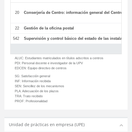
20
Conserjería de Centro: información general del Centro y ot
22
Gestión de la oficina postal
542
Supervisión y control básico del estado de las instalaciones
ALUC:
Estudiantes matriculados en títulos adscritos a centros
PDI:
Personal docente e investigador de la UPV
EDCEN:
Equipo directivo de centros
SG:
Satisfacción general
INF:
Información recibida
SEN:
Sencillez de los mecanismos
PLA:
Adecuación de los plazos
TRA:
Trato recibido
PROF:
Profesionalidad
Unidad de prácticas en empresa (UPE)