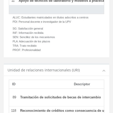
11
Apoyo de técnicos de laboratorio y modelos a prácticas y ge
ALUC:
Estudiantes matriculados en títulos adscritos a centros
PDI:
Personal docente e investigador de la UPV
SG:
Satisfacción general
INF:
Información recibida
SEN:
Sencillez de los mecanismos
PLA:
Adecuación de los plazos
TRA:
Trato recibido
PROF:
Profesionalidad
Unidad de relaciones internacionales (URI)
ID
Descriptor
89
Tramitación de solicitudes de becas de intercambio
118
Reconocimiento de créditos como consecuencia de un per