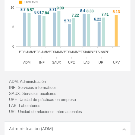
UPV total
10
5
0
ETSIAMN
UPV
ETSIAMN
UPV
ETSIAMN
UPV
ETSIAMN
UPV
ETSIAMN
UPV
ETSIAMN
UPV
ADM
INF
SAUX
UPE
LAB
URI
UPV
ADM:
Administración
INF:
Servicios informáticos
SAUX:
Servicios auxiliares
UPE:
Unidad de prácticas en empresa
LAB:
Laboratorios
URI:
Unidad de relaciones internacionales
Administración (ADM)