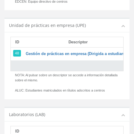
EDCEN:
Equipo directivo de centros
Unidad de prácticas en empresa (UPE)
ID
Descriptor
48
Gestión de prácticas en empresa (Dirigida a estudiantes)
NOTA: Al pulsar sobre un descriptor se accede a información detallada
sobre el mismo.
ALUC:
Estudiantes matriculados en títulos adscritos a centros
Laboratorios (LAB)
ID
D