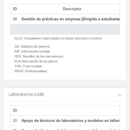
ID
Descriptor
C
48
Gestión de prácticas en empresa (Dirigida a estudiantes)
T
ALUC:
Estudiantes matriculados en títulos adscritos a centros
SG:
Satisfacción general
INF:
Información recibida
SEN:
Sencillez de los mecanismos
PLA:
Adecuación de los plazos
TRA:
Trato recibido
PROF:
Profesionalidad
Laboratorios (LAB)
ID
De
10
Apoyo de técnicos de laboratorios y modelos en talleres/la